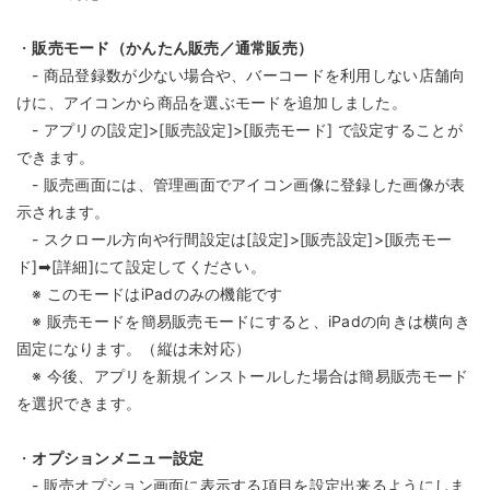
・
販売モード（かんたん販売／通常販売）
- 商品登録数が少ない場合や、バーコードを利用しない店舗向
けに、アイコンから商品を選ぶモードを追加しました。
- アプリの[設定]>[販売設定]>[販売モード] で設定することが
できます。
- 販売画面には、管理画面でアイコン画像に登録した画像が表
示されます。
- スクロール方向や行間設定は[設定]>[販売設定]>[販売モー
ド]➡[詳細]にて設定してください。
※ このモードはiPadのみの機能です
※ 販売モードを簡易販売モードにすると、iPadの向きは横向き
固定になります。（縦は未対応）
※ 今後、アプリを新規インストールした場合は簡易販売モード
を選択できます。
・
オプションメニュー設定
- 販売オプション画面に表示する項目を設定出来るようにしま