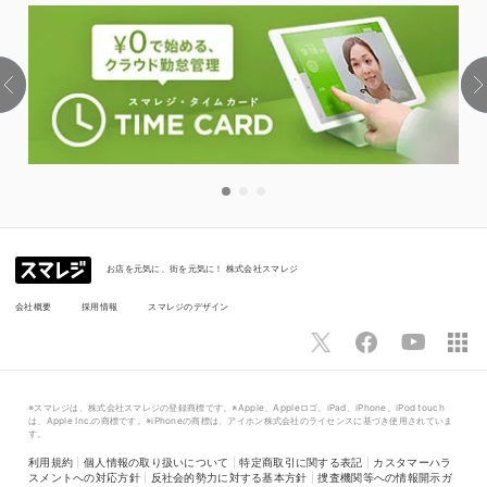
お店を元気に、街を元気に！ 株式会社スマレジ
会社概要
採用情報
スマレジのデザイン
※スマレジは、株式会社スマレジの登録商標です。※Apple、Appleロゴ、iPad、iPhone、iPod touch
は、Apple Inc.の商標です。※iPhoneの商標は、アイホン株式会社のライセンスに基づき使用されていま
す。
利用規約
|
個人情報の取り扱いについて
|
特定商取引に関する表記
|
カスタマーハラ
スメントへの対応方針
|
反社会的勢力に対する基本方針
|
捜査機関等への情報開示ガ