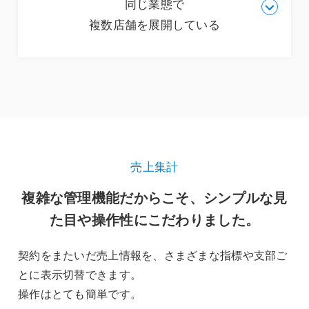
同じ業態で
どの商業施設のように、それぞれオーナーや業態が
複数店舗を展開している
存在する場合が該当します。契約ごとに一括管理が
できる本部管理機能が必要になります。
自社で同業態の支店を持っている業態。支店すべて
が同業態なので、商品を統一することができます。
店舗をまたいで売上を集計分析するだけでいいの
で、スマレジの複数店舗管理（プレミアムプラン以
上）で可能です。本部管理機能は必要ありません。
売上集計
複雑な管理機能だからこそ、
シンプルな見
た目や操作性にこだわりました。
契約をまたいだ売上情報を、さまざまな指標や支部ご
とに表示切替できます。
操作はとても簡単です。