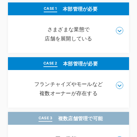
本部管理が必要
CASE 1
さまざまな業態で
店舗を展開している
本部管理が必要
CASE 2
自社で異なる業態（衣服・飲食・スーパーなど）の
支店を持っている業態。支店によって取り扱う商品
が違うので、それぞれ違う商品マスタを用意し、業
フランチャイズやモールなど
態ごとに導入する必要があります。契約ごとに一括
複数オーナーが存在する
管理ができる本部管理機能が必要になります。
複数店舗管理で可能
CASE 3
各支店が異なる法人（オーナー）から成り立つ業
態。フランチャイズのように、それぞれオーナーが
存在し、取り扱う商品は同じ場合。また、モールな