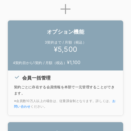
同一企業で多業態展開している業態向け。
基本の本部機能が使えます。
契約設定
?
オプション機能
業種設定
?
3契約まで / 月額（税込）
¥
5,500
取引一覧
?
¥
1,100
4契約目から
1契約 / 月額（税込）
取引CSVダウンロード
?
会員一括管理
売上集計
?
契約ごとに存在する会員情報を本部で一元管理することができ
売上分析
?
ます。
※会員数10万人以上の場合は、従量課金制となります。詳しくは、
お
業種別集計
?
問い合わせ
ください。