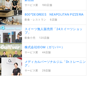
サービス業
190店舗
800°DEGREES NEAPOLITAN PIZZERIA
飲食・レストラン
6店舗
スイーツ無人販売所「24スイーツショッ
プ」
飲食小売
120店舗
株式会社IDOM（ガリバー）
サービス業
44店舗
メディカルパーソナルジム「Dr.トレーニン
グ」
サービス業
29店舗