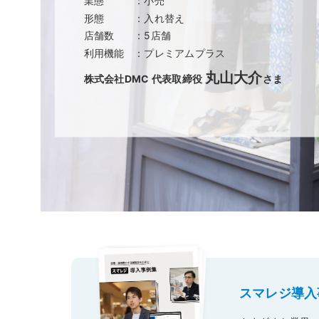
業態
：小売
モバイルオーダー
スマレジE
形態
：入れ替え
免税対応
店舗数
：5店舗
大阪ショールーム
福岡ショール
フードビジネス
リテールビ
利用機能
：プレミアムプラス
サービス業
イベント・
サ
税率変更対応
圧倒的な高機能
安心・安
美容室・エステで使う
イベント
丸山大介
株式会社DMC 代表取締役
さま
トレーニ
オーダー機能
スマレジ
オーダーエントリー
アラート
テーブルオーダー
スマレジ導入