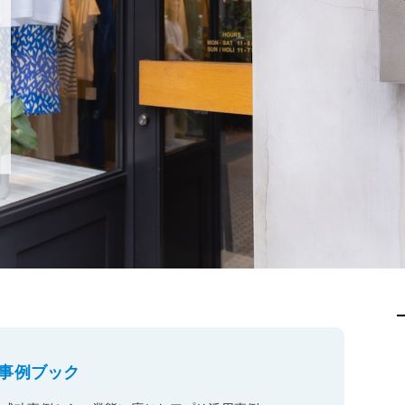
キ
C
予約管理
イ
複数店舗管理
つ
ーム
沖縄ショールーム
百貨店・ショッピングモー
ジネス
催事
ポート機能
本部管理
全のサービス保証
アフターサポート
ル
・催事で使う
官公庁・地方自治体で使う
小売店向け在庫管理
周辺
ングモード
受注管理
自動
・ストア
スタッフ管理
レジ
通知機能
イベントカレンダー
マル
PL
管理
事例ブック