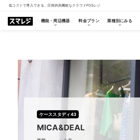
低コストで導入できる、圧倒的高機能なクラウドPOSレジ
機能・周辺機器
料金プラン
業種別にみる
機能・周辺機器
料金プラン
業種別にみる
スマレジとは
導入事例
ショールーム
導入事例一覧をみる
プラン一覧をみる
業種一覧をみる
ショールーム一覧をみ
すべての機能一覧
拡
会計・レジ機能
シ
基本のレジ機能
スマレジ
恵比寿ショールーム
池袋ショール
プレミアムプラス
プレミアム
飲食店
クリニック
キャッシュレス決済
外部シス
ケーススタディ43
クラウド型POSの特長とは
飲食店で使う
クリニッ
券売機・食券機
スマレジ
MICA&DEAL
セルフレジ・セミセルフレジ
スマレジA