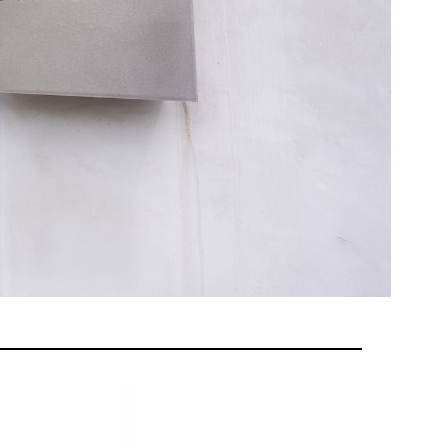
ャッシュレスとは？
ンバウンド対策に
いて
機器
釣銭機
一体型ドロア mPOP
チ決済端末