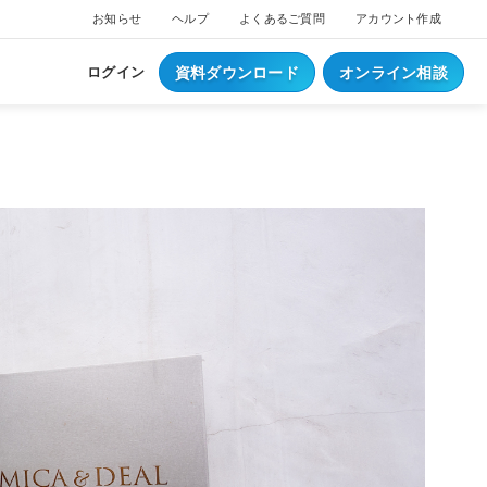
お知らせ
ヘルプ
よくあるご質問
アカウント作成
資料ダウンロード
オンライン相談
ログイン
ス
ついて
NEW
ブスクプラン
ジ導入について
へログイン
Waiterへログイン
ポートサービス
くあるご質問
ジ・ウェイター料金
ち情報
事例集はこちら
業種別資料はこちら
S
レジとは？
S
データとは？