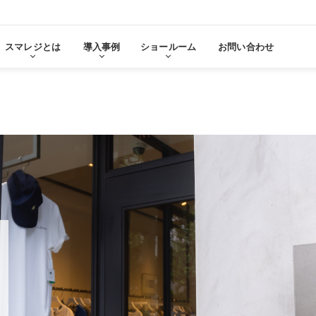
スマレジとは
導入事例
ショールーム
お問い合わせ
る
をみる
その他サービ
導入に
張機能・
分析・管理業務
ステム連携
機器サ
レ
スマレジ
導入サ
よ
・アプリマーケット
売上分析
スマレ
ーム
名古屋ショールーム
お役立
スタンダード
導入
・薬局
アパレル・小売業
テム連携
AIレポート機能
スマレジが選ばれる理由
ク・薬局で使う
アパレル・小売業で使う
PO
・タイムカード連携
予算管理
PO
PI
顧客管理