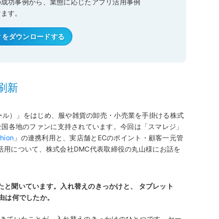
の成功事例から、業態に応じたアプリ活用事例
けます。
クを
ダウンロードする
刷新
ディール）」をはじめ、服や雑貨の卸売・小売業を手掛ける株式
全国各地のファンに支持されています。今回は「スマレジ」
ion
」の連携利用と、実店舗とECのポイント・顧客一元管
」の活用について、株式会社DMC代表取締役の丸山様にお話を
たと聞いています。入れ替えのきっかけと、 タブレット
由は何でしたか。
起きていたことが、入れ替えのきっかけのひとつです。セー