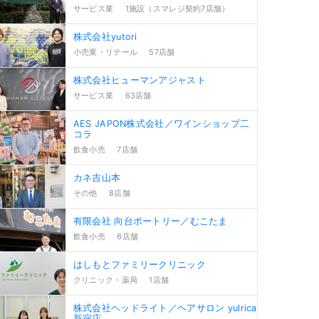
サービス業
1施設（スマレジ契約7店舗）
株式会社yutori
小売業・リテール
57店舗
株式会社ヒューマンアジャスト
サービス業
63店舗
AES JAPON株式会社／ワインショップ二
コラ
飲食小売
7店舗
カネ吉山本
その他
8店舗
有限会社 向台ポートリー／むこたま
飲食小売
6店舗
はしもとファミリークリニック
クリニック・薬局
1店舗
株式会社ヘッドライト／ヘアサロン yulrica
新宿店