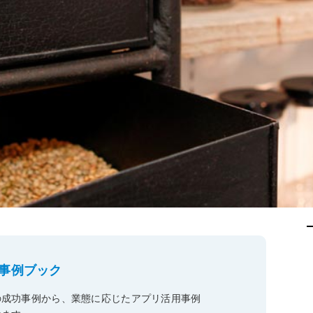
キ
C
予約管理
イ
複数店舗管理
つ
ーム
沖縄ショールーム
百貨店・ショッピングモー
ジネス
催事
ポート機能
本部管理
全のサービス保証
アフターサポート
ル
・催事で使う
官公庁・地方自治体で使う
小売店向け在庫管理
周辺
ングモード
受注管理
自動
・ストア
スタッフ管理
レジ
通知機能
イベントカレンダー
マル
PL
管理
事例ブック
の成功事例から、業態に応じたアプリ活用事例