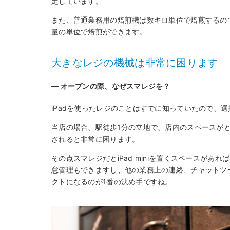
定しています。
また、普通業務用の焙煎機は数キロ単位で焙煎するので
量の単位で焙煎ができます。
大きなレジの機械は非常に困ります
― オープンの際、なぜスマレジを？
iPadを使ったレジのことはすでに知っていたので、
当店の場合、駅徒歩1分の立地で、店内のスペースが
されると非常に困ります。
その点スマレジだとiPad miniを置くスペースが
怠管理もできますし、他の業務上の連絡、チャットツー
クトになるのが1番の決め手ですね。