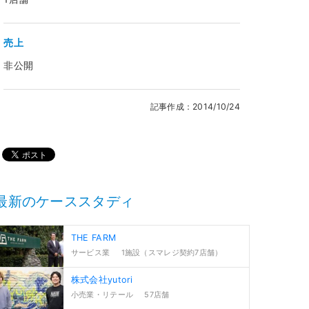
売上
非公開
記事作成：2014/10/24
最新のケーススタディ
THE FARM
サービス業
1施設（スマレジ契約7店舗）
株式会社yutori
小売業・リテール
57店舗