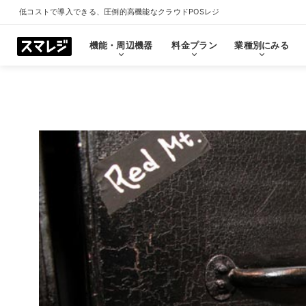
低コストで導入できる、圧倒的高機能なクラウドPOSレジ
機能・周辺機器
料金プラン
業種別にみる
機能・周辺機器
料金プラン
業種別にみる
スマレジとは
導入事例
ショールーム
導入事例一覧をみる
プラン一覧をみる
業種一覧をみる
ショールーム一覧をみ
すべての機能一覧
拡
会計・レジ機能
シ
基本のレジ機能
スマレジ
恵比寿ショールーム
池袋ショール
プレミアムプラス
プレミアム
飲食店
クリニック
キャッシュレス決済
外部シス
クラウド型POSの特長とは
飲食店で使う
クリニッ
券売機・食券機
スマレジ
セルフレジ・セミセルフレジ
スマレジA