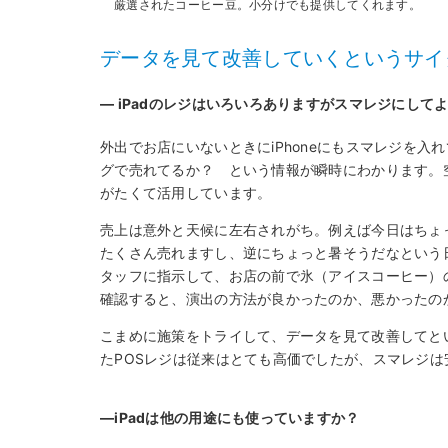
厳選されたコーヒー豆。小分けでも提供してくれます。
データを見て改善していくというサイ
― iPadのレジはいろいろありますがスマレジにして
外出でお店にいないときにiPhoneにもスマレジを
グで売れてるか？ という情報が瞬時にわかります。
がたくて活用しています。
売上は意外と天候に左右されがち。例えば今日はちょ
たくさん売れますし、逆にちょっと暑そうだなという
タッフに指示して、お店の前で氷（アイスコーヒー）
確認すると、演出の方法が良かったのか、悪かったの
こまめに施策をトライして、データを見て改善してと
たPOSレジは従来はとても高価でしたが、スマレジ
―iPadは他の用途にも使っていますか？