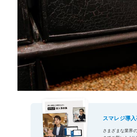
モバイルオーダー
スマレジE
免税対応
大阪ショールーム
福岡ショール
フードビジネス
リテールビ
サービス業
イベント・
サ
税率変更対応
圧倒的な高機能
安心・安
美容室・エステで使う
イベント
トレーニ
オーダー機能
スマレジ
オーダーエントリー
アラート
テーブルオーダー
スマレジ導入
さまざまな業界