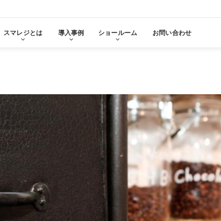
スマレジとは
導入事例
ショールーム
お問い合わせ
る
をみる
その他サービ
導入に
張機能・
分析・管理業務
ステム連携
機器サ
レ
スマレジ
導入サ
よ
・アプリマーケット
売上分析
スマレ
ーム
名古屋ショールーム
お役立
スタンダード
導入
・薬局
アパレル・小売業
テム連携
AIレポート機能
スマレジが選ばれる理由
ク・薬局で使う
アパレル・小売業で使う
PO
・タイムカード連携
予算管理
PO
PI
顧客管理