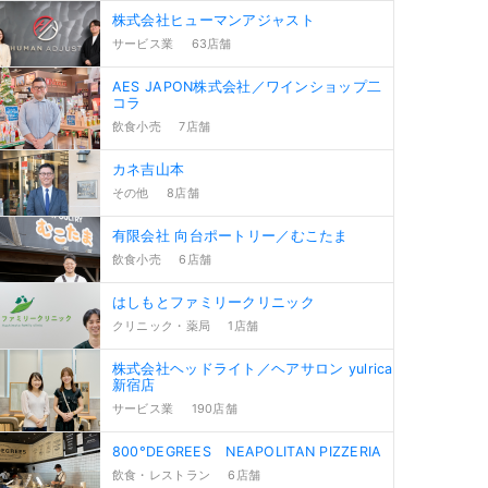
株式会社ヒューマンアジャスト
サービス業
63店舗
AES JAPON株式会社／ワインショップ二
コラ
飲食小売
7店舗
カネ吉山本
その他
8店舗
有限会社 向台ポートリー／むこたま
飲食小売
6店舗
はしもとファミリークリニック
クリニック・薬局
1店舗
株式会社ヘッドライト／ヘアサロン yulrica
新宿店
サービス業
190店舗
800°DEGREES NEAPOLITAN PIZZERIA
飲食・レストラン
6店舗