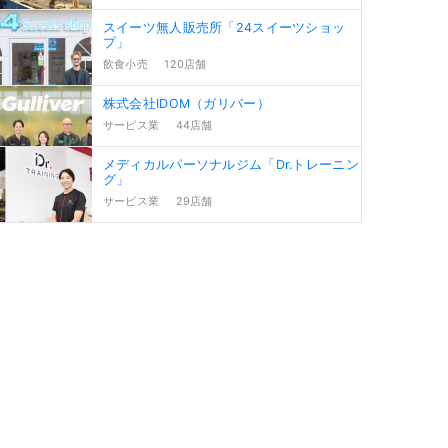
スイーツ無人販売所「24スイーツショッ
プ」
飲食小売
120店舗
株式会社IDOM（ガリバー）
サービス業
44店舗
メディカルパーソナルジム「Dr.トレーニン
グ」
サービス業
29店舗