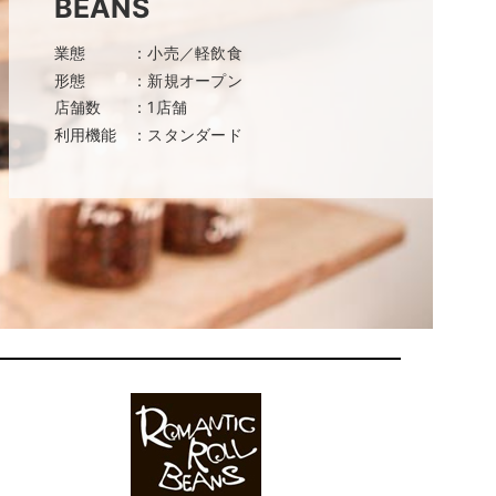
BEANS
ャッシュレスとは？
ンバウンド対策に
業態
：小売／軽飲食
いて
形態
：新規オープン
店舗数
：1店舗
利用機能
：スタンダード
機器
釣銭機
一体型ドロア mPOP
チ決済端末