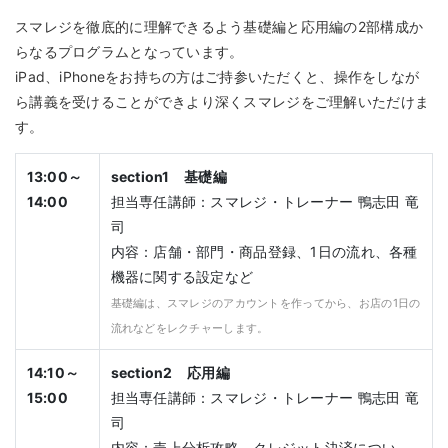
スマレジを徹底的に理解できるよう基礎編と応用編の2部構成か
らなるプログラムとなっています。
iPad、iPhoneをお持ちの方はご持参いただくと、操作をしなが
ら講義を受けることができより深くスマレジをご理解いただけま
す。
13:00～
section1 基礎編
14:00
担当専任講師：スマレジ・トレーナー 鴨志田 竜
司
内容：店舗・部門・商品登録、1日の流れ、各種
機器に関する設定など
基礎編は、スマレジのアカウントを作ってから、お店の1日の
流れなどをレクチャーします。
14:10～
section2 応用編
15:00
担当専任講師：スマレジ・トレーナー 鴨志田 竜
司
内容：売上分析攻略、クレジット決済につい