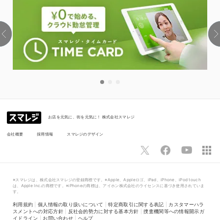
お店を元気に、街を元気に！ 株式会社スマレジ
会社概要
採用情報
スマレジのデザイン
※スマレジは、株式会社スマレジの登録商標です。※Apple、Appleロゴ、iPad、iPhone、iPod touch
は、Apple Inc.の商標です。※iPhoneの商標は、アイホン株式会社のライセンスに基づき使用されていま
す。
利用規約
|
個人情報の取り扱いについて
|
特定商取引に関する表記
|
カスタマーハラ
スメントへの対応方針
|
反社会的勢力に対する基本方針
|
捜査機関等への情報開示ガ
イドライン
|
お問い合わせ
|
ヘルプ