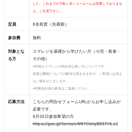
した。これまでの千駄ヶ谷ショールームは営業しておりませ
ん。ご注意下さい。
定員
6名程度（先着順）
参加費
無料
対象とな
スマレジを基礎から学びたい方（小売・飲食・
る方
その他）
※内容はスマレジの初歩的な使い方についてです。
高度な機能についての解説を望まれる方の、ご希望には添え
ない場合がございます。
※同業他社様の参加はご遠慮ください。
応募方法
こちらの問合せフォームURLからお申し込みが
必要です。
9月20日参加希望の方
https://goo.gl/forms/cW6YGbtqlB5EFHLx2