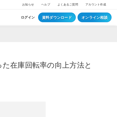
お知らせ
ヘルプ
よくあるご質問
アカウント作成
資料ダウンロード
オンライン相談
ログイン
を使った在庫回転率の向上方法と
ス
ついて
NEW
ブスクプラン
ジ導入について
へログイン
Waiterへログイン
ポートサービス
くあるご質問
ジ・ウェイター料金
ち情報
事例集はこちら
業種別資料はこちら
S
レジとは？
S
データとは？