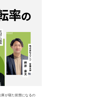
ャッシュレスとは？
ンバウンド対策に
いて
機器
釣銭機
一体型ドロア mPOP
チ決済端末
在庫が寝た状態になるの