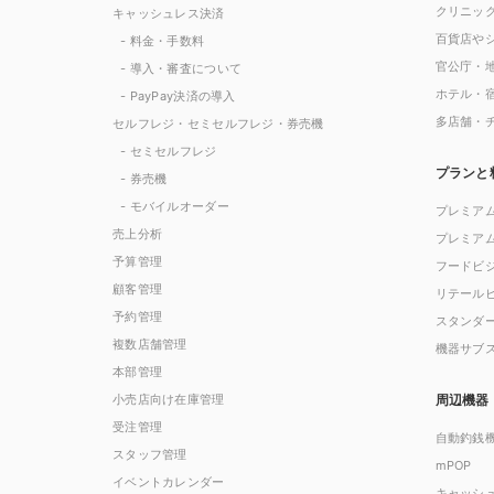
クリニッ
キャッシュレス決済
百貨店や
- 料金・手数料
官公庁・
- 導入・審査について
ホテル・
- PayPay決済の導入
多店舗・
セルフレジ・セミセルフレジ・券売機
- セミセルフレジ
プランと
- 券売機
- モバイルオーダー
プレミア
売上分析
プレミア
予算管理
フードビ
顧客管理
リテール
予約管理
スタンダ
複数店舗管理
機器サブ
本部管理
小売店向け在庫管理
周辺機器
受注管理
自動釣銭
スタッフ管理
mPOP
イベントカレンダー
キャッシ