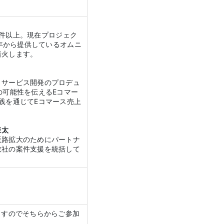
0件以上。現在プロジェク
9年から提供しているオムニ
着火します。
・サービス開発のプロデュ
の可能性を伝えるEコマー
践を通じてEコマース売上
康太
販路拡大のためにパートナ
数社の案件支援を統括して
ますのでそちらからご参加