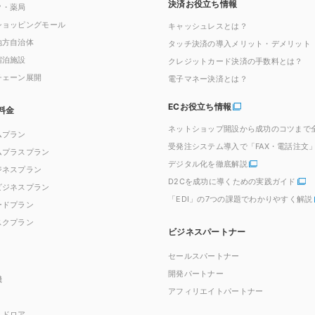
決済お役立ち情報
ク・薬局
ショッピングモール
キャッシュレスとは？
地方自治体
タッチ決済の導入メリット・デメリット
宿泊施設
クレジットカード決済の手数料とは？
チェーン展開
電子マネー決済とは？
ECお役立ち情報
料金
ネットショップ開設から成功のコツまで
ムプラン
受発注システム導入で「FAX・電話注文
ムプラスプラン
デジタル化を徹底解説
ジネスプラン
D2Cを成功に導くための実践ガイド
ビジネスプラン
「EDI」の7つの課題でわかりやすく解説
ードプラン
スクプラン
ビジネスパートナー
セールスパートナー
開発パートナー
機
アフィリエイトパートナー
ュドロア