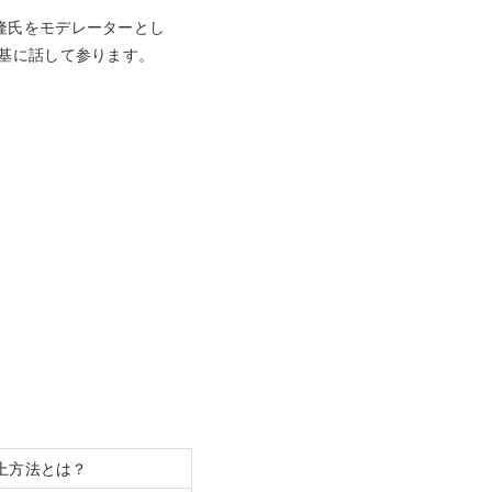
添隆氏をモデレーターとし
例を基に話して参ります。
向上方法とは？