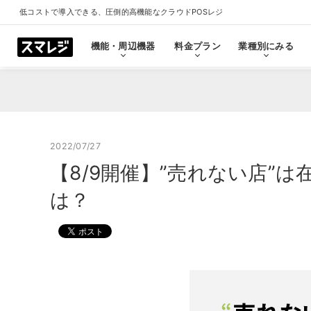
低コストで導入できる、圧倒的高機能なクラウドPOSレジ
機能・周辺機器
料金プラン
業種別にみる
機能・周辺機器
料金プラン
業種別にみる
スマレジとは
導入事例
ショールーム
導入事例一覧をみる
プラン一覧をみる
業種一覧をみる
ショールーム一覧をみ
すべての機能一覧
2022/07/27
【8/9開催】”売れない店”は
拡
会計・レジ機能
は？
シ
基本のレジ機能
スマレジ
恵比寿ショールーム
池袋ショール
プレミアムプラス
プレミアム
飲食店
クリニック
キャッシュレス決済
外部シス
クラウド型POSの特長とは
飲食店で使う
クリニッ
券売機・食券機
スマレジ
セルフレジ・セミセルフレジ
スマレジA