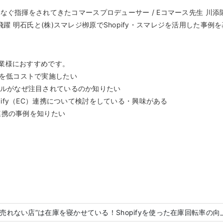
なぐ指揮をされてきたコマースプロデューサー / Eコマース先生 川
tである飛躍 明石氏と(株)スマレジ栁原でShopify・スマレジを活用した事
業様におすすめです。
携を低コストで実施したい
ネルがなぜ注目されているのか知りたい
opify（EC）連携について検討をしている・興味がある
y連携の事例を知りたい
”売れない店”は在庫を寝かせている！Shopifyを使った在庫回転率の