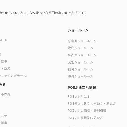
寝かせている！Shopifyを使った在庫回転率の向上方法とは？
ショールーム
パレル
恵比寿ショールーム
池袋ショールーム
業
名古屋ショールーム
・催事
大阪ショールーム
ク・薬局
福岡ショールーム
ショッピングモール
沖縄ショールーム
みる
POSお役立ち情報
・小売業
POSレジとは？
POS導入に役立つ補助金・助成金
POSレジの価格・費用相場
エステ
POSレジ規模別の選び方
・催事