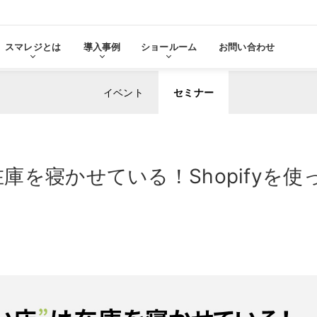
スマレジとは
導入事例
ショールーム
お問い合わせ
イベント
セミナー
る
をみる
在庫を寝かせている！Shopify
その他サービ
導入に
張機能・
分析・管理業務
ステム連携
機器サ
レ
スマレジ
導入サ
よ
・アプリマーケット
売上分析
スマレ
ーム
名古屋ショールーム
お役立
スタンダード
導入
・薬局
アパレル・小売業
テム連携
AIレポート機能
スマレジが選ばれる理由
ク・薬局で使う
アパレル・小売業で使う
PO
・タイムカード連携
予算管理
PO
PI
顧客管理