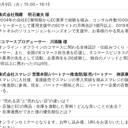
8月9日（火）15:00～16:15
株式会社飛躍 明石健夫 様
2004年の自社EC黎明期からEC業界で経験を積み、コンサル件数100
トリーダーとして運用支援中のECサイトの月商合計1億円以上。201
チャネルのソリューションをハンズオンで支援中。お客様のやる気を
Eコマースプロデューサー 川添隆 様
オンライン・オフラインのコマースに関わる全体設計・仕組みづくり
ーサー。また、全国のEコマース担当者を応援し、Eコマースビジネス
ス業界の先生として活動。企業再生を2社経験し、独自のメソッドと実
2倍以上に携わったのは6社。
株式会社スマレジ 営業本部/パートナー推進部/販売パートナー 栁原
スマレジに入社後、直接販売でスマレジの導入実績を積みスマレジの
ー推進部に参画。現在、パートナー開拓と共に、パートナー企業の百
いる。
・”売れる店”と”売れない店”の違いは？
・店舗とECの商品・在庫を連動した実例！どんな良いことがある？
・在庫連携ができた後の優先順位とは？
オンラインセミナーとなります。お申し込み後、URLをお送りいたし
ください。