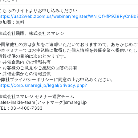
こちらのサイトよりお申し込みください
https://us02web.zoom.us/webinar/register/WN_QfHfP9Z8RyCnB
参加費：無料
株式会社飛躍、株式会社スマレジ
※同業他社の方は参加をご遠慮いただいておりますので、あらかじめご
※本セミナーではお申込時に取得した個人情報を共催企業へ提供いたし
情報提供の目的は次のとおりです。
・共催企業内での情報共有
・お客様のご意見やご感想の回答の共有
・共催企業からの情報提供
※弊社プライバシーポリシーに同意の上お申込みください。
https://corp.smaregi.jp/legal/privacy.php?
株式会社スマレジ セミナー運営チーム
sales-inside-team[アットマーク]smaregi.jp
TEL：03-4400-7333