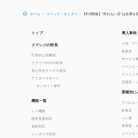
ホーム
イベント・セミナー
【8/9開催】”売れない店”は在庫を
トップ
導入事例
小売・ア
スマレジの特長
飲食店
圧倒的な高機能
サービス
クラウドPOSの特長
イベント
安心安全サービス保証
クリニッ
アフターサポート
百貨店・
- オンサイト保守
業種別に
機能一覧
アパレル
飲食店
レジ機能
パン屋
税率変更対応
美容室・
免税対応
イベント
インボイス対応