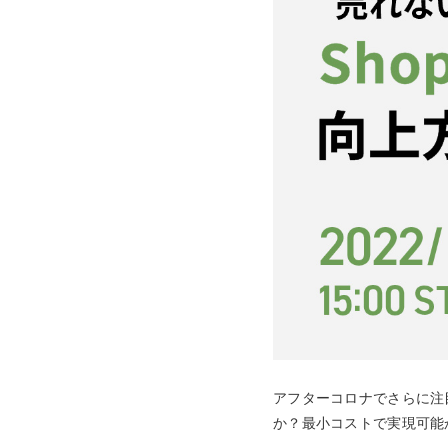
モバイルオーダー
スマレジE
免税対応
大阪ショールーム
福岡ショール
フードビジネス
リテールビ
サービス業
イベント・
サ
税率変更対応
圧倒的な高機能
安心・安
美容室・エステで使う
イベント
トレーニ
オーダー機能
スマレジ
オーダーエントリー
アラート
テーブルオーダー
アフターコロナでさらに注
か？最小コストで実現可能