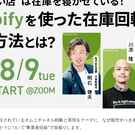
キ
C
予約管理
イ
複数店舗管理
つ
ーム
沖縄ショールーム
百貨店・ショッピングモー
ジネス
催事
ポート機能
本部管理
全のサービス保証
アフターサポート
ル
・催事で使う
官公庁・地方自治体で使う
小売店向け在庫管理
周辺
ングモード
受注管理
自動
・ストア
スタッフ管理
レジ
通知機能
イベントカレンダー
マル
PL
管理
目されているオムニチャネル戦略と実現をテーマに、なぜ販売すべき
か？について“事業者目線”で深掘りします。