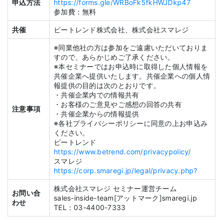
申込方法
https://forms.gle/WRBoFk5fkHWJDkp47
参加費：無料
共催
ビートレンド株式会社、株式会社スマレジ
※同業他社の方は参加をご遠慮いただいておりま
すので、あらかじめご了承ください。
※本セミナーではお申込時に取得した個人情報を
共催企業へ提供いたします。共催企業への個人情
報提供の目的は次のとおりです。
・共催企業内での情報共有
・お客様のご意見やご感想の回答の共有
注意事項
・共催企業からの情報提供
※各社プライバシーポリシーに同意の上お申込み
ください。
ビートレンド
https://www.betrend.com/privacypolicy/
スマレジ
https://corp.smaregi.jp/legal/privacy.php?
株式会社スマレジ セミナー運営チーム
お問い合
sales-inside-team[アットマーク]smaregi.jp
わせ
TEL：03-4400-7333