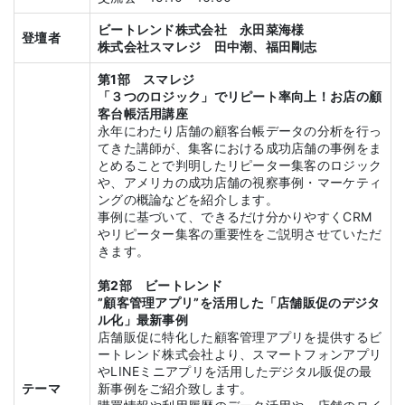
ビートレンド株式会社 永田菜海様
登壇者
株式会社スマレジ 田中潮、
福田剛志
第1部 スマレジ
「３つのロジック」でリピート率向上！お店の顧
客台帳活用講座
永年にわたり店舗の顧客台帳データの分析を行っ
てきた講師が、集客における成功店舗の事例をま
とめることで判明したリピーター集客のロジック
や、アメリカの成功店舗の視察事例・マーケティ
ングの概論などを紹介します。
事例に基づいて、できるだけ分かりやすくCRM
やリピーター集客の重要性をご説明させていただ
きます。
第2部 ビートレンド
”顧客管理アプリ”を活用した「店舗販促のデジタ
ル化」最新事例
店舗販促に特化した顧客管理アプリを提供するビ
ートレンド株式会社より、スマートフォンアプリ
やLINEミニアプリを活用したデジタル販促の最
テーマ
新事例をご紹介致します。