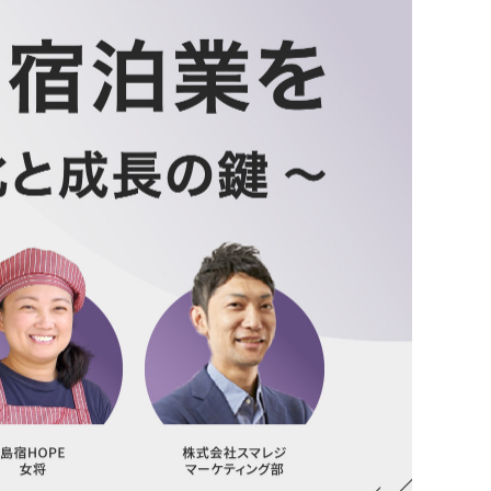
ャッシュレスとは？
ンバウンド対策に
いて
機器
釣銭機
一体型ドロア mPOP
チ決済端末