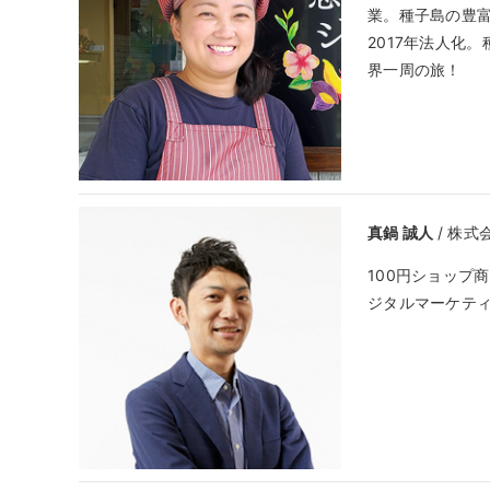
業。種子島の豊
2017年法人化
界一周の旅！
真鍋 誠人
/ 株
100円ショップ
ジタルマーケテ