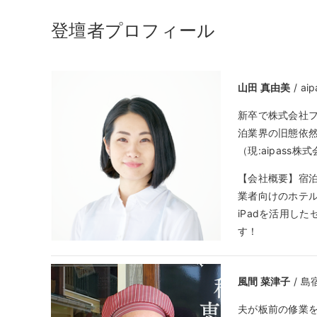
登壇者プロフィール
山田 真由美
/ a
新卒で株式会社フ
泊業界の旧態依然
（現:aipas
【会社概要】宿泊
業者向けのホテル
iPadを活用し
す！
風間 菜津子
/ 島
夫が板前の修業を