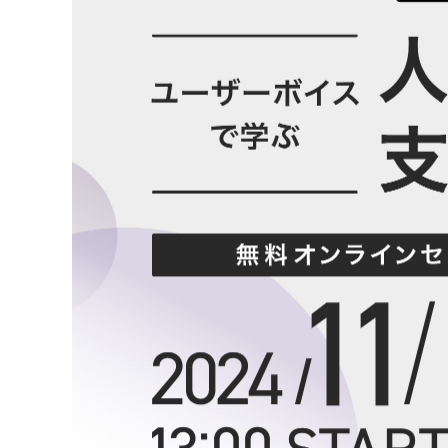
モバイルオーダー
スマレジE
免税対応
大阪ショールーム
福岡ショール
フードビジネス
リテールビ
サービス業
イベント・
サ
税率変更対応
圧倒的な高機能
安心・安
美容室・エステで使う
イベント
トレーニ
オーダー機能
スマレジ
オーダーエントリー
アラート
テーブルオーダー