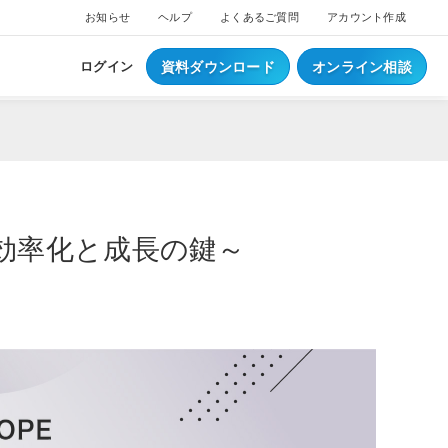
お知らせ
ヘルプ
よくあるご質問
アカウント作成
資料ダウンロード
オンライン相談
ログイン
効率化と成長の鍵～
ス
ついて
NEW
ブスクプラン
ジ導入について
へログイン
Waiterへログイン
ポートサービス
くあるご質問
ジ・ウェイター料金
ち情報
事例集はこちら
業種別資料はこちら
S
レジとは？
S
データとは？