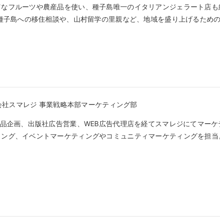
富なフルーツや農産品を使い、種子島唯一のイタリアンジェラート店も
。種子島への移住相談や、山村留学の里親など、地域を盛り上げるため
式会社スマレジ 事業戦略本部マーケティング部
商品企画、出版社広告営業、WEB広告代理店を経てスマレジにてマー
ィング、イベントマーケティングやコミュニティマーケティングを担当