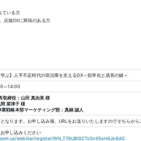
れている方
、店舗DXに興味のある方
学ぶ】人手不足時代の宿泊業を支えるDX～効率化と成長の鍵～
00～14:00
代表取締役：山田 真由美 様
間 菜津子 様
事業戦略本部マーケティング部：真鍋 誠人
となります。お申し込み後、URLをお送りいたしますのでそちらから
りお申し込みください
zoom.us/webinar/register/WN_T76UBI9ZTcGnX5eHAJk8dQ