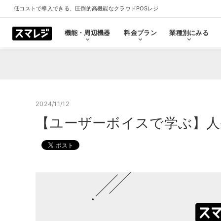
低コストで導入できる、圧倒的高機能なクラウドPOSレジ
機能・周辺機器
料金プラン
業種別にみる
機能・周辺機器
料金プラン
業種別にみる
スマレジとは
導入事例
ショールーム
導入事例一覧をみる
プラン一覧をみる
業種一覧をみる
ショールーム一覧をみ
すべての機能一覧
2024/11/12
【ユーザーボイスで学ぶ】人
拡
会計・レジ機能
シ
基本のレジ機能
スマレジ
恵比寿ショールーム
池袋ショール
プレミアムプラス
プレミアム
飲食店
クリニック
キャッシュレス決済
外部シス
クラウド型POSの特長とは
飲食店で使う
クリニッ
券売機・食券機
スマレジ
セルフレジ・セミセルフレジ
スマレジA