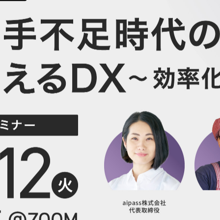
キ
C
予約管理
イ
複数店舗管理
つ
ーム
沖縄ショールーム
百貨店・ショッピングモー
ジネス
催事
ポート機能
本部管理
全のサービス保証
アフターサポート
ル
・催事で使う
官公庁・地方自治体で使う
小売店向け在庫管理
周辺
ングモード
受注管理
自動
・ストア
スタッフ管理
レジ
通知機能
イベントカレンダー
マル
PL
管理