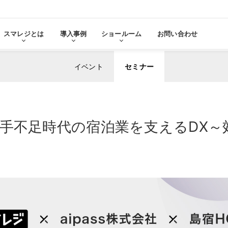
スマレジとは
導入事例
ショールーム
お問い合わせ
イベント
セミナー
る
をみる
手不足時代の宿泊業を支えるDX～
その他サービ
導入に
張機能・
分析・管理業務
ステム連携
機器サ
レ
スマレジ
導入サ
よ
・アプリマーケット
売上分析
スマレ
ーム
名古屋ショールーム
お役立
スタンダード
導入
・薬局
アパレル・小売業
テム連携
AIレポート機能
スマレジが選ばれる理由
ク・薬局で使う
アパレル・小売業で使う
PO
・タイムカード連携
予算管理
PO
PI
顧客管理