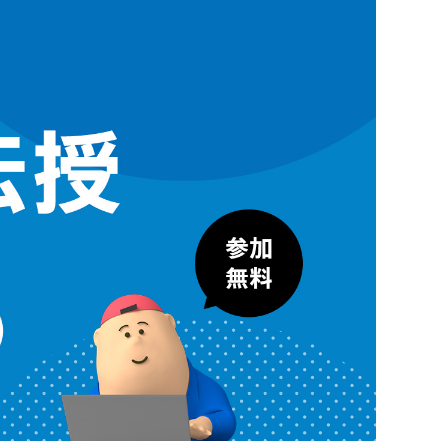
ャッシュレスとは？
ンバウンド対策に
いて
機器
釣銭機
一体型ドロア mPOP
チ決済端末