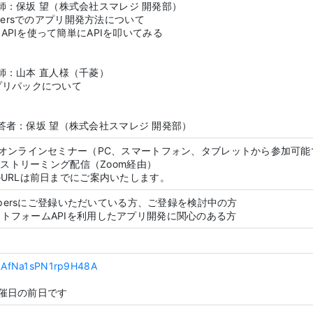
5 講師：保坂 望（株式会社スマレジ 開発部）
opersでのアプリ開発方法について
APIを使って簡単にAPIを叩いてみる
 講師：山本 直人様（千菱）
プリパックについて
0 回答者：保坂 望（株式会社スマレジ 開発部）
たオンラインセミナー（PC、スマートフォン、タブレットから参加可能
イブストリーミング配信（Zoom経由）
URLは前日までにご案内いたします。
lopersにご登録いただいている方、ご登録を検討中の方
トフォームAPIを利用したアプリ開発に関心のある方
e/RAfNa1sPN1rp9H48A
催日の前日です