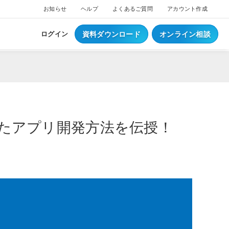
お知らせ
ヘルプ
よくあるご質問
アカウント作成
資料ダウンロード
オンライン相談
ログイン
を使ったアプリ開発方法を伝授！
ス
ついて
NEW
ブスクプラン
ジ導入について
へログイン
Waiterへログイン
ポートサービス
くあるご質問
ジ・ウェイター料金
ち情報
事例集はこちら
業種別資料はこちら
S
レジとは？
S
データとは？