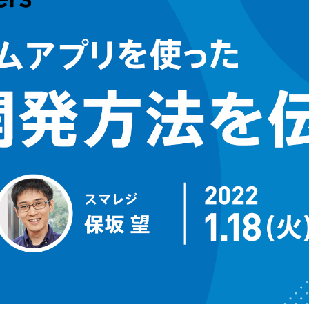
キ
C
予約管理
イ
複数店舗管理
つ
ーム
沖縄ショールーム
百貨店・ショッピングモー
ジネス
催事
ポート機能
本部管理
全のサービス保証
アフターサポート
ル
・催事で使う
官公庁・地方自治体で使う
小売店向け在庫管理
周辺
ングモード
受注管理
自動
・ストア
スタッフ管理
レジ
通知機能
イベントカレンダー
マル
PL
管理