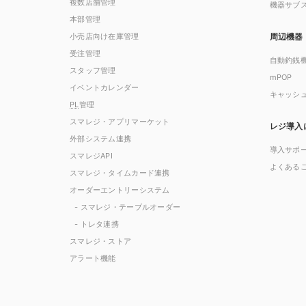
複数店舗管理
機器サブ
本部管理
小売店向け在庫管理
周辺機器
受注管理
自動釣銭
スタッフ管理
mPOP
イベントカレンダー
キャッシ
PL
管理
スマレジ・アプリマーケット
レジ導入
外部システム連携
導入サポ
スマレジAPI
よくある
スマレジ・タイムカード連携
オーダーエントリーシステム
- スマレジ・テーブルオーダー
- トレタ連携
スマレジ・ストア
アラート機能