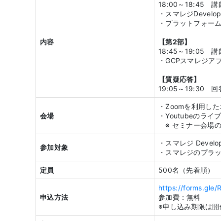
18:00～18:4
・スマレジDevel
・プラットフォーム
内容
【第2部】
18:45～19:05
・GCPスマレジア
【質疑応答】
19:05～19:3
・Zoomを利用し
会場
・Youtubeのラ
※ セミナー会場の
・スマレジ Deve
参加対象
・スマレジのプラッ
定員
500名（先着順）
https://forms.gl
申込方法
参加費：無料
※申し込み期限は開