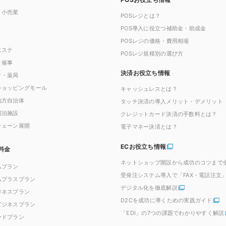
・小売業
POSレジとは？
POS導入に役立つ補助金・助成金
POSレジの価格・費用相場
エステ
POSレジ規模別の選び方
・催事
決済お役立ち情報
ク・薬局
ショッピングモール
キャッシュレスとは？
地方自治体
タッチ決済の導入メリット・デメリット
宿泊施設
クレジットカード決済の手数料とは？
チェーン展開
電子マネー決済とは？
ECお役立ち情報
料金
ネットショップ開設から成功のコツまで
ムプラン
受発注システム導入で「FAX・電話注文
ムプラスプラン
デジタル化を徹底解説
ジネスプラン
D2Cを成功に導くための実践ガイド
ビジネスプラン
「EDI」の7つの課題でわかりやすく解説
ードプラン