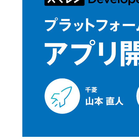
モバイルオーダー
スマレジE
免税対応
大阪ショールーム
福岡ショール
フードビジネス
リテールビ
サービス業
イベント・
サ
税率変更対応
圧倒的な高機能
安心・安
美容室・エステで使う
イベント
トレーニ
オーダー機能
スマレジ
オーダーエントリー
アラート
テーブルオーダー