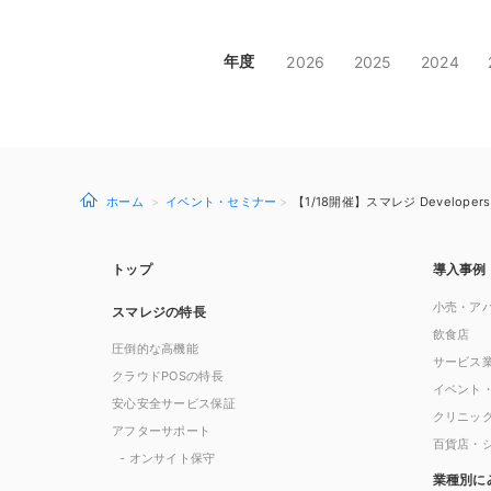
年度
2026
2025
2024
ホーム
イベント・セミナー
【1/18開催】スマレジ Develo
トップ
導入事例
小売・ア
スマレジの特長
飲食店
圧倒的な高機能
サービス
クラウドPOSの特長
イベント
安心安全サービス保証
クリニッ
アフターサポート
百貨店・
- オンサイト保守
業種別に