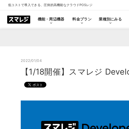
低コストで導入できる、圧倒的高機能なクラウドPOSレジ
機能・周辺機器
料金プラン
業種別にみる
機能・周辺機器
料金プラン
業種別にみる
スマレジとは
導入事例
ショールーム
導入事例一覧をみる
プラン一覧をみる
業種一覧をみる
ショールーム一覧をみ
すべての機能一覧
2022/01/04
【1/18開催】スマレジ Dev
拡
会計・レジ機能
シ
基本のレジ機能
スマレジ
恵比寿ショールーム
池袋ショール
プレミアムプラス
プレミアム
飲食店
クリニック
キャッシュレス決済
外部シス
クラウド型POSの特長とは
飲食店で使う
クリニッ
券売機・食券機
スマレジ
セルフレジ・セミセルフレジ
スマレジA