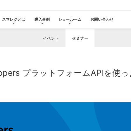
スマレジとは
導入事例
ショールーム
お問い合わせ
イベント
セミナー
る
をみる
elopers プラットフォームAPI
その他サービ
導入に
張機能・
分析・管理業務
ステム連携
機器サ
レ
スマレジ
導入サ
よ
・アプリマーケット
売上分析
スマレ
ーム
名古屋ショールーム
お役立
スタンダード
導入
・薬局
アパレル・小売業
テム連携
AIレポート機能
スマレジが選ばれる理由
ク・薬局で使う
アパレル・小売業で使う
PO
・タイムカード連携
予算管理
PO
PI
顧客管理