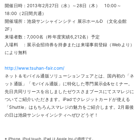
開催日時：2013年2月27日（水）～28日（木） 10:00～
18:00（2日間共通）
開催場所：池袋サンシャインシティ 展示ホールD （文化会館
2F）
来場者数：7,000名（昨年度実績6,212名）予定
入場料 ：展示会招待券を持参または来場事前登録（Webより）
により無料
http://www.tsuhan-fair.com/
ネット＆モバイル通販ソリューションフェアとは、国内初の「ネ
ット通販」「モバイル通販」に特化した専門展示会&セミナー。
先日共同リリースを出しましたゼウスさまブースにてスマレジに
ついてご紹介いただきます。iPadでクレジットカードが使える
「Shuttle」はもちろんスマレジの魅力をご紹介します。2月最後
の日は池袋サンシャインシティへぜひどうぞ！
※ iPhone, iPod touch, iPad は Apple Inc.の商標です。