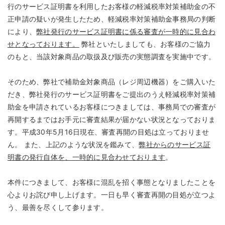
行のサービス証明書を利用したお客様の軽減税率対策補助金の不
正申請の疑いが発生したため、軽減税率対策補助金事務局の判断
により、
弊社発行のサービス証明書に係る審査が一時的に見合わ
せとなっております。
弊社といたしましても、お客様のご協力
のもと、当該対象商品の取扱及び販売の実態調査を実施中です。
そのため、弊社で補助金対象商品（レジ周辺機器）をご購入いた
だき、弊社発行のサービス証明書をご提出のうえ軽減税率対策補
助金を申請されているお客様につきましては、事務局での審査が
再開するまではお手元に審査結果が届かない状況となっておりま
す。平成30年5月16日現在、審査再開の目処は立っておりませ
ん。 また、上記のような状況を鑑みて、
弊社からのサービス証
明書の発行自体を、一時的に見合わせております
。
本件につきまして、お客様に混乱を招く事態となりましたことを
心よりお詫び申し上げます。一日も早く審査再開の目処が立つよ
う、最善を尽くして参ります。