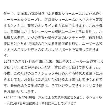
併せて、対面型の商談拠点である横浜ショールームおよび池袋シ
ョールームをクローズし、店舗型ショールームのあり方を再定義
するとともに、商談のオンライン化も進めて参ります。これを機
に、首都圏におけるショールーム機能は一旦一カ所に集約し、お
見積りの発行、レジの設置や操作方法のレクチャー等、自粛解除
後に向けた対面型商談のさらなる改良準備を行い、ユーザーの皆
さまへのスマレジ導入の促進およびサポートを実施して参りま
す。
2011年のスマレジ販売開始以来、来店型のショールーム運営はお
客様より大変ご好評をいただき、常に進化し続けて参りました。
今後、このたびのコロナショックを始めとする時代の変遷下にお
きましても、お客様にご満足いただけるよう進化してゆく所存で
す。各種商談をご希望の際は、スマレジウェブサイトよりご予約
をお願いいたします。
※2020年4月30日現在、政府による緊急事態宣言を受け、各ショール
ームにおける対面案内は一時的に休止しております