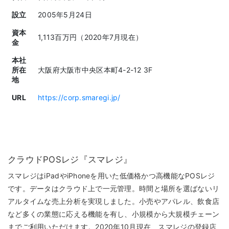
設立
2005年5月24日
資本
1,113百万円（2020年7月現在）
金
本社
所在
大阪府大阪市中央区本町4-2-12 3F
地
URL
https://corp.smaregi.jp/
クラウドPOSレジ『スマレジ』
スマレジはiPadやiPhoneを用いた低価格かつ高機能なPOSレジ
です。データはクラウド上で一元管理。時間と場所を選ばないリ
アルタイムな売上分析を実現しました。小売やアパレル、飲食店
など多くの業態に応える機能を有し、小規模から大規模チェーン
までご利用いただけます。2020年10月現在、スマレジの登録店