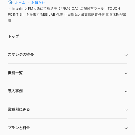
ホーム
お知らせ
interfmとFM大阪にて放送中【4/9,16 OA】店舗経営ツール「TOUCH
POINT BI」を提供するEBILAB 代表 小田島氏と最高戦略責任者 常盤木氏が出
演
トップ
スマレジの特長
機能一覧
導入事例
業種別にみる
プランと料金