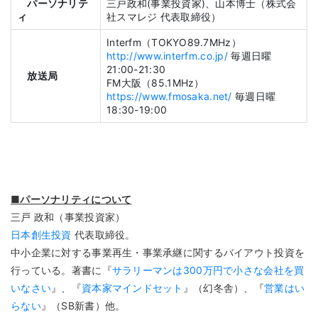
パーソナリテ
三戸政和(事業投資家)、山本博士（株式会
ィ
社スマレジ 代表取締役）
Interfm（TOKYO89.7MHz）
http://www.interfm.co.jp/
毎週日曜
21:00-21:30
放送局
FM大阪（85.1MHz）
https://www.fmosaka.net/
毎週日曜
18:30-19:00
■パーソナリティについて
三戸 政和（事業投資家）
日本創生投資
代表取締役。
中小企業に対する事業再生・事業承継に関するバイアウト投資を
行っている。著書に『
サラリーマンは300万円で小さな会社を買
いなさい
』、『
資本家マインドセット
』（幻冬舎）、『
営業はい
らない
』（SB新書）他。