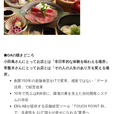
■OAの聴きどころ
小田島さんにとってお店とは「非日常的な体験を味わえる場所」
常盤木さんにとってお店とは「その人の人生のあり方を変える場
所」
創業150年の老舗食堂をITで変革。感覚ではない「データ
活用」で経営改革
10年で売上は約8倍に。躍進の裏を支えた自社開発システ
ムの存在
EBILABが提供する店舗経営ツール「TOUCH POINT BI」
で、生産性を上げ“誰もが幸せになれる”業界へ