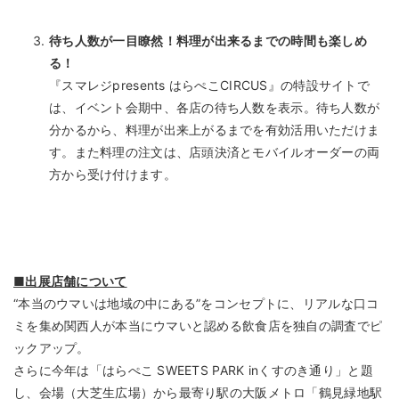
待ち人数が一目瞭然！料理が出来るまでの時間も楽しめ
る！
『スマレジpresents はらぺこCIRCUS』の特設サイトで
は、イベント会期中、各店の待ち人数を表示。待ち人数が
分かるから、料理が出来上がるまでを有効活用いただけま
す。また料理の注文は、店頭決済とモバイルオーダーの両
方から受け付けます。
■出展店舗について
“本当のウマいは地域の中にある”をコンセプトに、リアルな口コ
ミを集め関西人が本当にウマいと認める飲食店を独自の調査でピ
ックアップ。
さらに今年は「はらぺこ SWEETS PARK inくすのき通り」と題
し、会場（大芝生広場）から最寄り駅の大阪メトロ「鶴見緑地駅