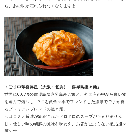
ら、あの味が忘れられなくなりますよ！
・ごま中華喜界星（大阪・北浜）「喜界島担々麺」
世界に0.07%の鹿児島県喜界島産ごまと、外国産の中から良い物
を選んで焙煎し、2つを黄金比率でブレンドした濃厚でごまが香
るプレミアムブレンドの担々麺。
＜口コミ＞旨味が凝縮されたドロドロのスープがたまりません。
甘く優しい味の胡麻の風味を味わえ、お箸が止まらない絶品担々
麺です。