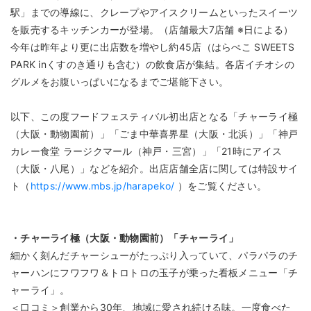
駅」までの導線に、クレープやアイスクリームといったスイーツ
を販売するキッチンカーが登場。（店舗最大7店舗 ※日による）
今年は昨年より更に出店数を増やし約45店（はらぺこ SWEETS
PARK inくすのき通りも含む）の飲食店が集結。各店イチオシの
グルメをお腹いっぱいになるまでご堪能下さい。
以下、この度フードフェスティバル初出店となる「チャーライ極
（大阪・動物園前）」「ごま中華喜界星（大阪・北浜）」「神戸
カレー食堂 ラージクマール（神戸・三宮）」「21時にアイス
（大阪・八尾）」などを紹介。出店店舗全店に関しては特設サイ
ト（
https://www.mbs.jp/harapeko/
）をご覧ください。
・チャーライ極（大阪・動物園前）「チャーライ」
細かく刻んだチャーシューがたっぷり入っていて、パラパラのチ
ャーハンにフワフワ＆トロトロの玉子が乗った看板メニュー「チ
ャーライ」。
＜口コミ＞創業から30年、地域に愛され続ける味。一度食べた