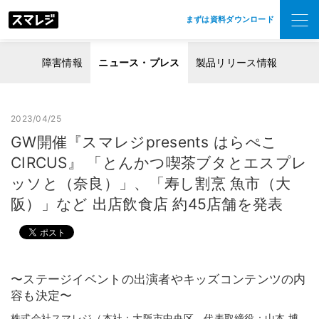
まずは資料ダウンロード
障害情報
ニュース・プレス
製品リリース情報
2023/04/25
GW開催『スマレジpresents はらぺこ
CIRCUS』 「とんかつ喫茶ブタとエスプレ
ッソと（奈良）」、「寿し割烹 魚市（大
阪）」など 出店飲食店 約45店舗を発表
〜ステージイベントの出演者やキッズコンテンツの内
容も決定〜
株式会社スマレジ（本社：大阪市中央区、代表取締役：山本 博