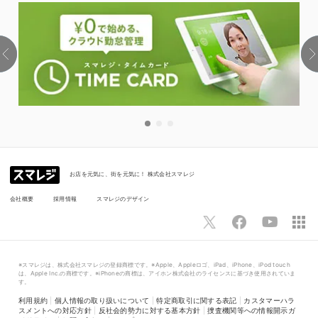
お店を元気に、街を元気に！ 株式会社スマレジ
会社概要
採用情報
スマレジのデザイン
※スマレジは、株式会社スマレジの登録商標です。※Apple、Appleロゴ、iPad、iPhone、iPod touch
は、Apple Inc.の商標です。※iPhoneの商標は、アイホン株式会社のライセンスに基づき使用されていま
す。
利用規約
|
個人情報の取り扱いについて
|
特定商取引に関する表記
|
カスタマーハラ
スメントへの対応方針
|
反社会的勢力に対する基本方針
|
捜査機関等への情報開示ガ