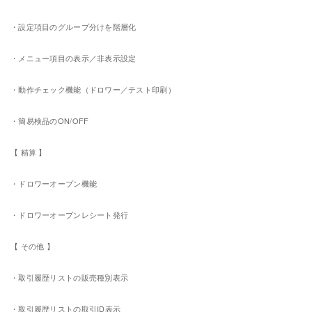
・設定項目のグループ分けを階層化
・メニュー項目の表示／非表示設定
・動作チェック機能（ドロワー／テスト印刷）
・簡易検品のON/OFF
【 精算 】
・ドロワーオープン機能
・ドロワーオープンレシート発行
【 その他 】
・取引履歴リストの販売種別表示
・取引履歴リストの取引ID表示