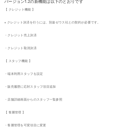
バージョン1.2の新機能は以下のとおりです
【 クレジット機能 】
※ クレジット決済を行うには、別途ゼウス社との契約が必要です。
・クレジット売上決済
・クレジット取消決済
【 スタッフ機能 】
・端末利用スタッフを設定
・販売履歴に応対スタッフ項目追加
・店舗詳細画面からのスタッフ一覧参照
【 客層管理 】
・客層管理を可変項目に変更