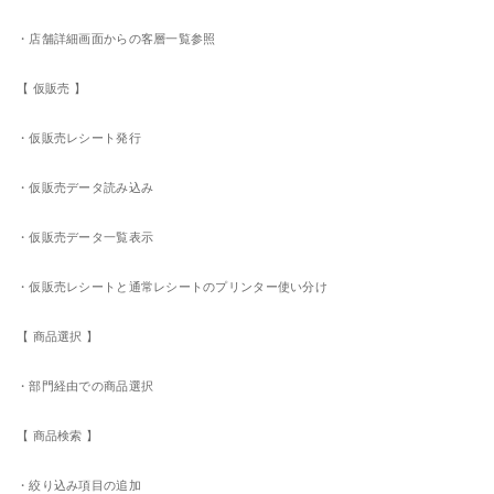
・店舗詳細画面からの客層一覧参照
【 仮販売 】
・仮販売レシート発行
・仮販売データ読み込み
・仮販売データ一覧表示
・仮販売レシートと通常レシートのプリンター使い分け
【 商品選択 】
・部門経由での商品選択
【 商品検索 】
・絞り込み項目の追加