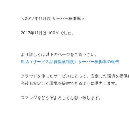
モバイルオーダー
スマレジE
免税対応
大阪ショールーム
福岡ショール
＜2017年11月度 サーバー稼働率＞
フードビジネス
リテールビ
サービス業
イベント・
サ
税率変更対応
圧倒的な高機能
安心・安
美容室・エステで使う
イベント
2017年11月は 100％でした。
トレーニ
オーダー機能
スマレジ
より詳しくは以下のページをご覧下さい。
オーダーエントリー
アラート
SLA（サービス品質保証制度）サーバー稼働率の報告
テーブルオーダー
クラウドを使ったサービスにとって、安定した環境を提供
今後も安定した環境を提供できるように尽力します。
スマレジをどうぞよろしくお願い致します。