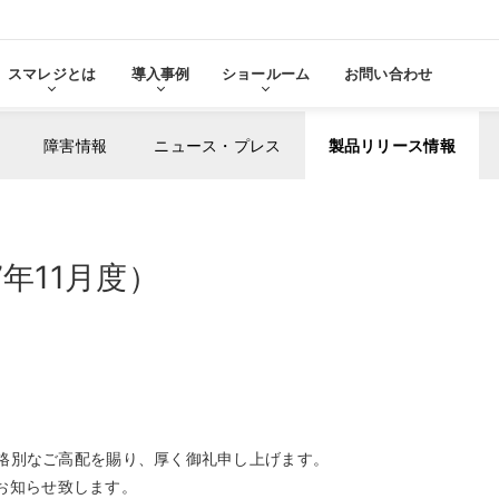
スマレジとは
導入事例
ショールーム
お問い合わせ
障害情報
ニュース・プレス
製品リリース情報
る
をみる
年11月度）
その他サービ
導入に
張機能・
分析・管理業務
ステム連携
機器サ
レ
スマレジ
導入サ
よ
・アプリマーケット
売上分析
スマレ
ーム
名古屋ショールーム
お役立
スタンダード
導入
・薬局
アパレル・小売業
テム連携
AIレポート機能
スマレジが選ばれる理由
ク・薬局で使う
アパレル・小売業で使う
PO
・タイムカード連携
予算管理
格別なご高配を賜り、厚く御礼申し上げます。
PO
PI
顧客管理
をお知らせ致します。