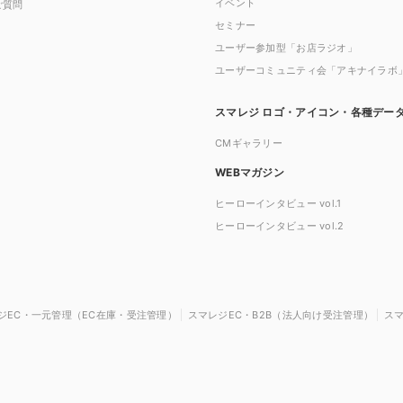
イベント
ご質問
セミナー
ユーザー参加型「お店ラジオ」
ユーザーコミュニティ会「アキナイラボ
スマレジ ロゴ・アイコン・各種デー
CMギャラリー
WEBマガジン
ヒーローインタビュー vol.1
ヒーローインタビュー vol.2
ジEC・一元管理（EC在庫・受注管理）
スマレジEC・B2B（法人向け受注管理）
ス