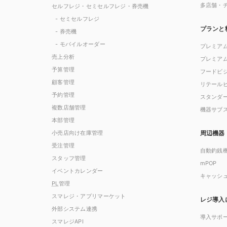
多店舗・
セルフレジ・セミセルフレジ・券売機
- セミセルフレジ
プランと
- 券売機
- モバイルオーダー
プレミア
売上分析
プレミア
予算管理
フードビ
顧客管理
リテール
予約管理
スタンダ
複数店舗管理
機器サブ
本部管理
小売店向け在庫管理
周辺機器
受注管理
自動釣銭
スタッフ管理
mPOP
イベントカレンダー
キャッシ
PL
管理
スマレジ・アプリマーケット
レジ導入
外部システム連携
導入サポ
スマレジAPI