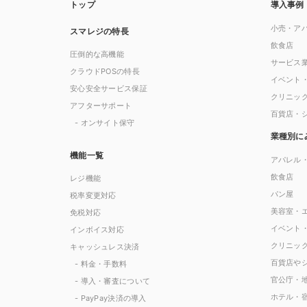
トップ
導入事例
小売・ア
スマレジの特長
飲食店
圧倒的な高機能
サービス
クラウドPOSの特長
イベント
安心安全サービス保証
クリニッ
アフターサポート
百貨店・
- オンサイト保守
業種別に
機能一覧
アパレル
飲食店
レジ機能
パン屋
税率変更対応
美容室・
免税対応
イベント
インボイス対応
クリニッ
キャッシュレス決済
百貨店や
- 料金・手数料
官公庁・
- 導入・審査について
ホテル・
- PayPay決済の導入