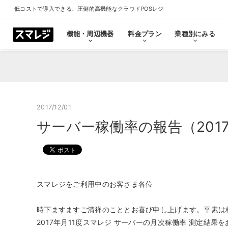
低コストで導入できる、圧倒的高機能なクラウドPOSレジ
機能・周辺機器
料金プラン
業種別にみる
機能・周辺機器
料金プラン
業種別にみる
スマレジとは
導入事例
ショールーム
導入事例一覧をみる
プラン一覧をみる
業種一覧をみる
ショールーム一覧をみ
すべての機能一覧
2017/12/01
サーバー稼働率の報告（2017
拡
会計・レジ機能
シ
基本のレジ機能
スマレジ
恵比寿ショールーム
池袋ショール
スマレジをご利用中のお客さま各位
プレミアムプラス
プレミアム
飲食店
クリニック
キャッシュレス決済
外部シス
クラウド型POSの特長とは
飲食店で使う
クリニッ
券売機・食券機
スマレジ
時下ますますご清祥のこととお喜び申し上げます。平素は
セルフレジ・セミセルフレジ
スマレジA
2017年月11度スマレジ サーバーの月次稼働率 測定結果