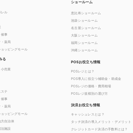
ショールーム
パレル
恵比寿ショールーム
池袋ショールーム
業
名古屋ショールーム
・催事
大阪ショールーム
ク・薬局
福岡ショールーム
ショッピングモール
沖縄ショールーム
みる
POSお役立ち情報
・小売業
POSレジとは？
POS導入に役立つ補助金・助成金
POSレジの価格・費用相場
エステ
POSレジ規模別の選び方
・催事
決済お役立ち情報
ク・薬局
ショッピングモール
キャッシュレスとは？
地方自治体
タッチ決済の導入メリット・デメリット
宿泊施設
クレジットカード決済の手数料とは？