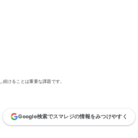
キ
C
予約管理
イ
複数店舗管理
つ
ーム
沖縄ショールーム
百貨店・ショッピングモー
ジネス
催事
ポート機能
本部管理
全のサービス保証
アフターサポート
ル
・催事で使う
官公庁・地方自治体で使う
小売店向け在庫管理
周辺
ングモード
受注管理
自動
・ストア
スタッフ管理
レジ
通知機能
イベントカレンダー
マル
PL
管理
し続けることは重要な課題です。
Google検索でスマレジの情報をみつけやすく