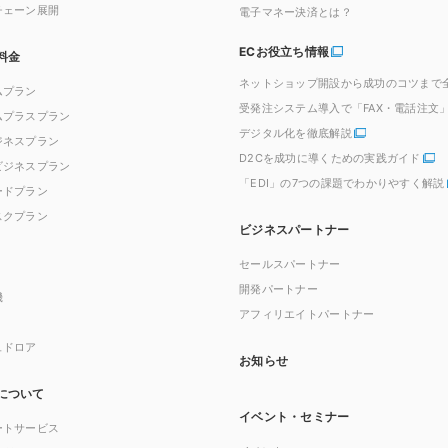
チェーン展開
電子マネー決済とは？
ECお役立ち情報
料金
ネットショップ開設から成功のコツまで
ムプラン
受発注システム導入で「FAX・電話注文
ムプラスプラン
デジタル化を徹底解説
ジネスプラン
D2Cを成功に導くための実践ガイド
ビジネスプラン
「EDI」の7つの課題でわかりやすく解説
ードプラン
スクプラン
ビジネスパートナー
セールスパートナー
開発パートナー
機
アフィリエイトパートナー
ュドロア
お知らせ
について
イベント・セミナー
ートサービス