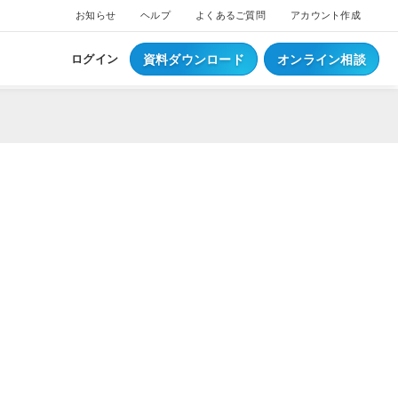
お知らせ
ヘルプ
よくあるご質問
アカウント作成
資料ダウンロード
オンライン相談
ログイン
ス
ついて
NEW
ブスクプラン
ジ導入について
へログイン
Waiterへログイン
ポートサービス
くあるご質問
ジ・ウェイター料金
ち情報
事例集はこちら
業種別資料はこちら
S
レジとは？
S
データとは？