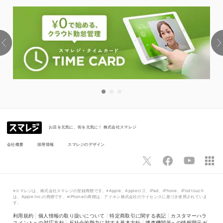
お店を元気に、街を元気に！ 株式会社スマレジ
会社概要
採用情報
スマレジのデザイン
※スマレジは、株式会社スマレジの登録商標です。※Apple、Appleロゴ、iPad、iPhone、iPod touch
は、Apple Inc.の商標です。※iPhoneの商標は、アイホン株式会社のライセンスに基づき使用されていま
す。
利用規約
|
個人情報の取り扱いについて
|
特定商取引に関する表記
|
カスタマーハラ
スメントへの対応方針
|
反社会的勢力に対する基本方針
|
捜査機関等への情報開示ガ