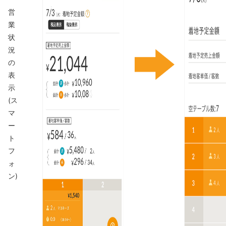
営
業
状
況
の
表
示
(ス
マ
ー
ト
フ
ォ
ン)