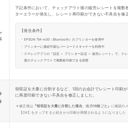
下記条件において、チェックアウト後の販売レシートを複数
ターエラーが発生し、レシート再印刷ができない不具合を修
【発生条件】
シ
不
・
EPSON TM-m30（Bluetooth）のプリンターを使用中
・
プリンターに接続可能なバーコードスキャナーを利用中
・
スマレジアプリの『設定 ＞ プリンター設定 ＞ 販売レシート』で、ク
度のチェックアウトで複数枚印刷できる状態
領収証を大量に分割するなど、1回のお会計でレシート印刷
ラ
に再度印刷できない不具合を修正しました。
を
※
修正後は
『領収証を大量に分割した場合、出力10枚ごと』
に確認の
【OK】をタップすると続きから印刷が再開されるようになりました