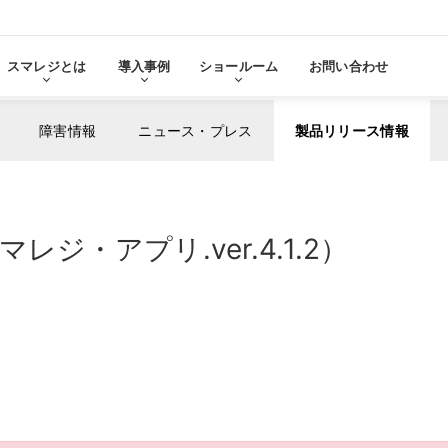
スマレジとは
導入事例
ショールーム
お問い合わせ
障害情報
ニュース・プレス
製品リリース情報
る
をみる
・アプリ.ver.4.1.2）
その他サービ
導入に
張機能・
分析・管理業務
ステム連携
機器サ
レ
スマレジ
導入サ
よ
・アプリマーケット
売上分析
スマレ
ーム
名古屋ショールーム
お役立
スタンダード
導入
・薬局
アパレル・小売業
テム連携
AIレポート機能
スマレジが選ばれる理由
ク・薬局で使う
アパレル・小売業で使う
PO
・タイムカード連携
予算管理
PO
PI
顧客管理