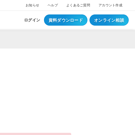
お知らせ
ヘルプ
よくあるご質問
アカウント作成
資料ダウンロード
オンライン相談
ログイン
ス
ついて
NEW
ブスクプラン
ジ導入について
へログイン
Waiterへログイン
ポートサービス
くあるご質問
ジ・ウェイター料金
ち情報
事例集はこちら
業種別資料はこちら
S
レジとは？
S
データとは？