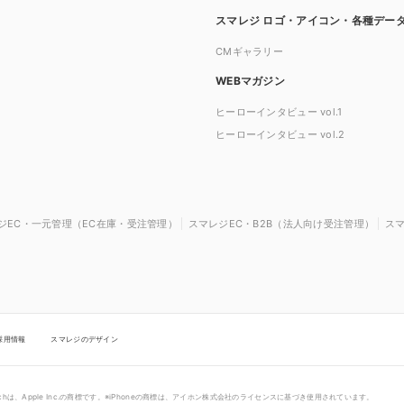
スマレジ ロゴ・アイコン・各種デー
CMギャラリー
WEBマガジン
ヒーローインタビュー vol.1
ヒーローインタビュー vol.2
ジEC・一元管理（EC在庫・受注管理）
スマレジEC・B2B（法人向け受注管理）
ス
採用情報
スマレジのデザイン
touchは、Apple Inc.の商標です。※iPhoneの商標は、アイホン株式会社のライセンスに基づき使用されています。