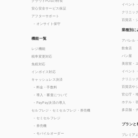
クラウドPOSの特長
イベント
安心安全サービス保証
クリニッ
アフターサポート
百貨店・
- オンサイト保守
業種別に
機能一覧
アパレル
飲食店
レジ機能
パン屋
税率変更対応
美容室・
免税対応
イベント
インボイス対応
クリニッ
キャッシュレス決済
百貨店や
- 料金・手数料
官公庁・
- 導入・審査について
ホテル・
- PayPay決済の導入
多店舗・
セルフレジ・セミセルフレジ・券売機
- セミセルフレジ
プランと
- 券売機
- モバイルオーダー
プレミア