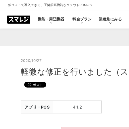
低コストで導入できる、圧倒的高機能なクラウドPOSレジ
機能・周辺機器
料金プラン
業種別にみる
機能・周辺機器
料金プラン
業種別にみる
スマレジとは
導入事例
ショールーム
導入事例一覧をみる
プラン一覧をみる
業種一覧をみる
ショールーム一覧をみ
すべての機能一覧
2020/10/27
軽微な修正を行いました（スマレジ
拡
会計・レジ機能
シ
基本のレジ機能
スマレジ
恵比寿ショールーム
池袋ショール
プレミアムプラス
プレミアム
飲食店
クリニック
キャッシュレス決済
外部シス
クラウド型POSの特長とは
飲食店で使う
クリニッ
アプリ・POS
4.1.2
券売機・食券機
スマレジ
セルフレジ・セミセルフレジ
スマレジA