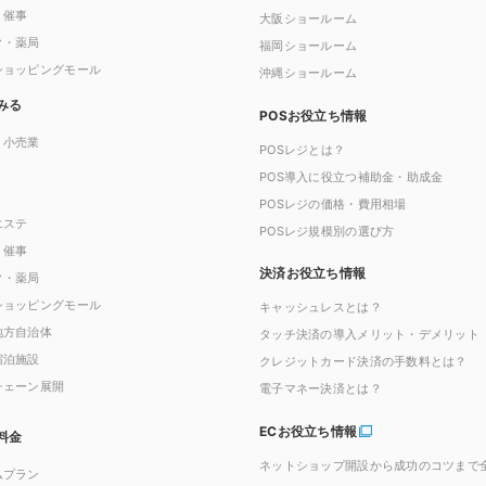
・催事
大阪ショールーム
ク・薬局
福岡ショールーム
ショッピングモール
沖縄ショールーム
みる
POSお役立ち情報
・小売業
POSレジとは？
POS導入に役立つ補助金・助成金
POSレジの価格・費用相場
エステ
POSレジ規模別の選び方
・催事
決済お役立ち情報
ク・薬局
ショッピングモール
キャッシュレスとは？
地方自治体
タッチ決済の導入メリット・デメリット
宿泊施設
クレジットカード決済の手数料とは？
チェーン展開
電子マネー決済とは？
ECお役立ち情報
料金
ネットショップ開設から成功のコツまで
ムプラン