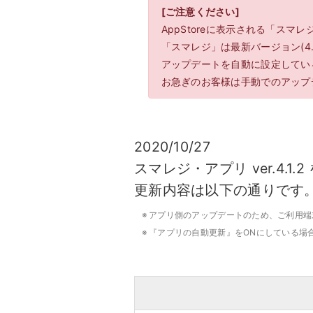
モバイルオーダー
スマレジE
[ご注意ください]
AppStoreに表示される「スマレジ
免税対応
大阪ショールーム
福岡ショール
「スマレジ」は最新バージョン(4.1.2
フードビジネス
リテールビ
サービス業
イベント・
サ
税率変更対応
圧倒的な高機能
安心・安
アップデートを自動に設定している
美容室・エステで使う
イベント
お急ぎのお客様は手動でのアップ
トレーニ
オーダー機能
スマレジ
オーダーエントリー
アラート
2020/10/27
テーブルオーダー
スマレジ・アプリ ver.4.1
更新内容は以下の通りです
※
アプリ側のアップデートのため、ご利用端
※
『アプリの自動更新』をONにしている場