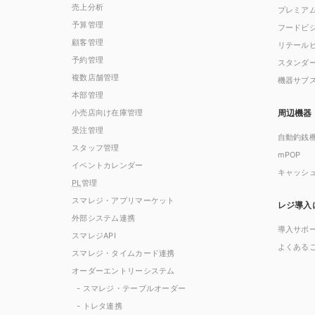
売上分析
プレミア
予算管理
フードビ
顧客管理
リテール
予約管理
スタンダ
複数店舗管理
機器サブ
本部管理
小売店向け在庫管理
周辺機器
受注管理
自動釣銭
スタッフ管理
mPOP
イベントカレンダー
キャッシ
PL
管理
スマレジ・アプリマーケット
レジ導入
外部システム連携
導入サポ
スマレジAPI
よくある
スマレジ・タイムカード連携
オーダーエントリーシステム
- スマレジ・テーブルオーダー
- トレタ連携