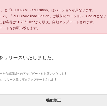
キ
C
予約管理
イ
」と「PLUGRAM iPad Edition」はバージョンが異なります。
複数店舗管理
つ
ーム
沖縄ショールーム
)、「PLUGRAM iPad Edition」は以前のバージョン(3.22.2)とな
百貨店・ショッピングモー
ジネス
催事
ポート機能
本部管理
全のサービス保証
アフターサポート
ル
お客様は2020/10/27から順次、自動アップデートされます。
・催事で使う
官公庁・地方自治体で使う
小売店向け在庫管理
デートをお願い致します。
周辺
ングモード
受注管理
自動
・ストア
スタッフ管理
レジ
通知機能
イベントカレンダー
マル
PL
管理
.2 をリリースいたしました。
。
末から最新版へのアップデートをお願いいたします
合、リリース後に順次アップデートされます
機能修正