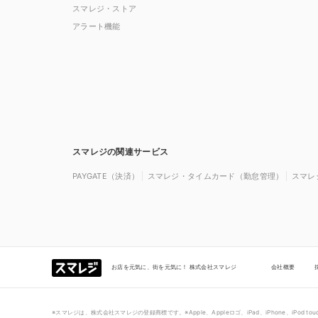
スマレジ・ストア
アラート機能
スマレジの関連サービス
PAYGATE（決済）
スマレジ・タイムカード（勤怠管理）
スマレ
お店を元気に、街を元気に！ 株式会社スマレジ
会社概要
※スマレジは、株式会社スマレジの登録商標です。※Apple、Appleロゴ、iPad、iPhone、iPod 