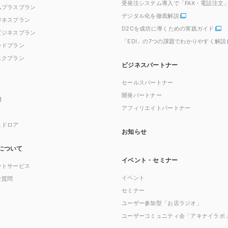
受発注システム導入で「FAX・電話注文
ムプラスプラン
デジタル化を徹底解説
ジネスプラン
D2Cを成功に導くための実践ガイド
ビジネスプラン
「EDI」の7つの課題でわかりやすく解説
ードプラン
スクプラン
ビジネスパートナー
セールスパートナー
開発パートナー
機
アフィリエイトパートナー
ュドロア
お知らせ
について
イベント・セミナー
ートサービス
イベント
ご質問
セミナー
ユーザー参加型「お店ラジオ」
ユーザーコミュニティ会「アキナイラボ