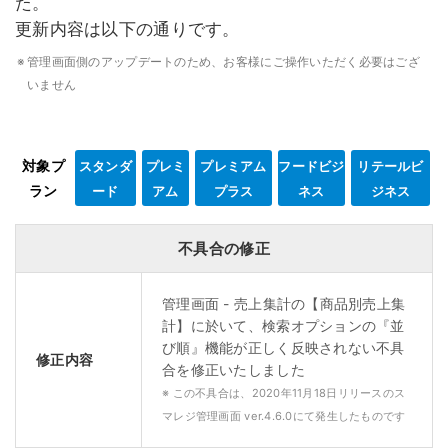
た。
更新内容は以下の通りです。
※
管理画面側のアップデートのため、お客様にご操作いただく必要はござ
いません
対象プ
スタンダ
プレミ
プレミアム
フードビジ
リテールビ
ラン
ード
アム
プラス
ネス
ジネス
不具合の修正
管理画面 - 売上集計の【商品別売上集
計】に於いて、検索オプションの『並
び順』機能が正しく反映されない不具
修正内容
合を修正いたしました
※ この不具合は、2020年11月18日リリースのス
マレジ管理画面 ver.4.6.0にて発生したものです