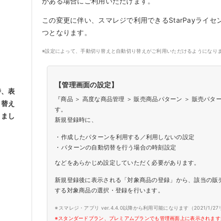
がある場合にご利用いただけます。
この変更に伴い、スマレジで利用できるStarPayライセ
つとなります。
※設定によって、手動切り替えと自動切り替えがご利用いただけるようになり
【管理画面の設定】
時、表
『商品 ＞ 高度な商品管理 ＞ 販売商品パターン ＞ 販売パ
り替え
す。
りまし
新規登録時に、
・
作成したパターンを利用する／利用しないの設定
・
パターンの自動切替を行う場合の時刻設定
などをあらかじめ設定していただく必要があります。
新規登録後に表示される「対象商品の登録」から、該当の販
する対象商品の選択・登録を行います。
※
スマレジ・アプリ ver.4.4.0以降から利用可能になります（2021/1/
※
スタンダードプラン、プレミアムプランでも管理画面上に表示されます