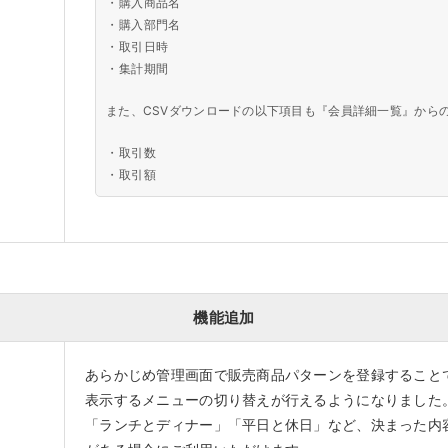
・
購入商品名
・
購入部門名
・
取引日時
・
集計期間
また、CSVダウンロードの以下項目も『会員詳細一覧』から
・
取引数
・
取引額
機能追加
あらかじめ管理画面で販売商品パターンを登録すること
表示するメニューの切り替えが行えるようになりました
「ランチとディナー」「平日と休日」など、決まった内