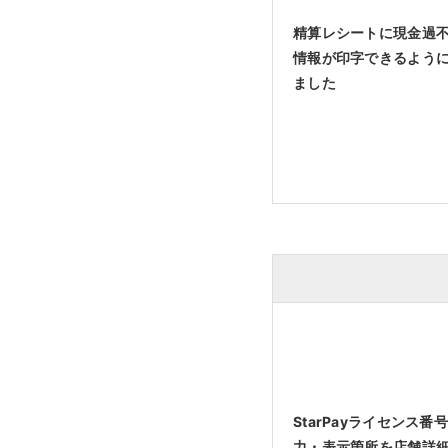
精算レシートに現金過
情報が印字できるよう
ました
StarPayライセンス番
力・表示箇所を店舗詳