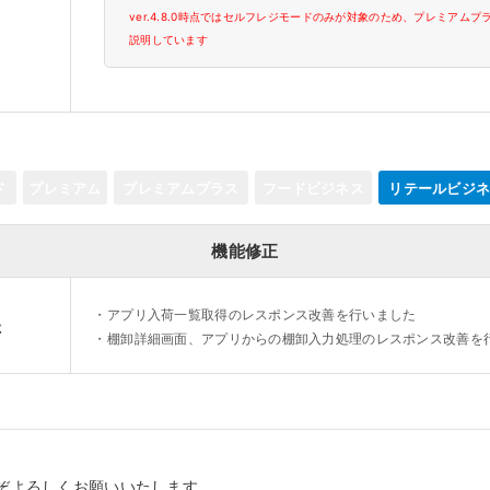
ver.4.8.0時点ではセルフレジモードのみが対象のため、プレミアム
説明しています
ド
プレミアム
プレミアムプラス
フードビジネス
リテールビジ
機能修正
・
アプリ入荷一覧取得のレスポンス改善を行いました
た
・
棚卸詳細画面、アプリからの棚卸入力処理のレスポンス改善を
ぞよろしくお願いいたします。