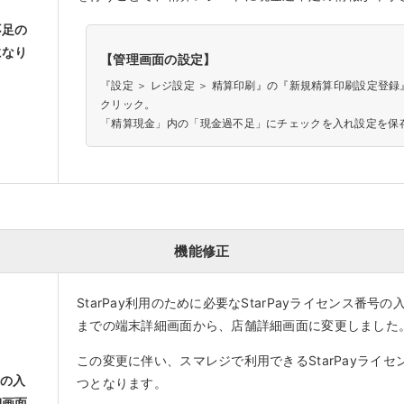
不足の
になり
【管理画面の設定】
『設定 ＞ レジ設定 ＞ 精算印刷』の『新規精算印刷設定登録
クリック。
「精算現金」内の「現金過不足」にチェックを入れ設定を保
機能修正
StarPay利用のために必要なStarPayライセンス番号
までの端末詳細画面から、店舗詳細画面に変更しました
この変更に伴い、スマレジで利用できるStarPayライセ
号の入
つとなります。
細画面