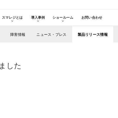
スマレジとは
導入事例
ショールーム
お問い合わせ
障害情報
ニュース・プレス
製品リリース情報
る
をみる
ました
その他サービ
導入に
張機能・
分析・管理業務
ステム連携
機器サ
レ
スマレジ
導入サ
よ
・アプリマーケット
売上分析
スマレ
ーム
名古屋ショールーム
お役立
スタンダード
導入
・薬局
アパレル・小売業
テム連携
AIレポート機能
スマレジが選ばれる理由
ク・薬局で使う
アパレル・小売業で使う
PO
・タイムカード連携
予算管理
PO
PI
顧客管理