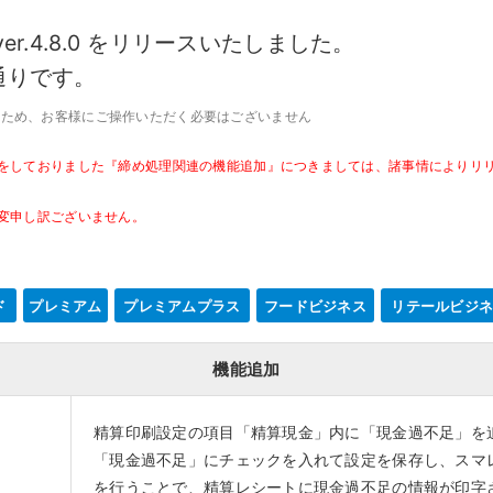
キ
C
予約管理
イ
er.4.8.0 をリリースいたしました。
複数店舗管理
つ
ーム
沖縄ショールーム
通りです。
百貨店・ショッピングモー
ジネス
催事
ポート機能
本部管理
全のサービス保証
アフターサポート
ル
・催事で使う
官公庁・地方自治体で使う
のため、お客様にご操作いただく必要はございません
小売店向け在庫管理
周辺
ングモード
受注管理
をしておりました『締め処理関連の機能追加』につきましては、諸事情によりリ
自動
・ストア
スタッフ管理
レジ
変申し訳ございません。
通知機能
イベントカレンダー
マル
PL
管理
ド
プレミアム
プレミアムプラス
フードビジネス
リテールビジ
機能追加
精算印刷設定の項目「精算現金」内に「現金過不足」を
「現金過不足」にチェックを入れて設定を保存し、スマ
を行うことで、精算レシートに現金過不足の情報が印字