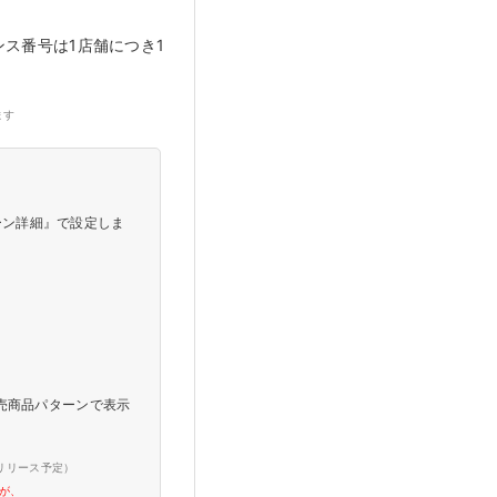
ンス番号は1店舗につき1
ます
ターン詳細』で設定しま
売商品パターンで表示
27リリース予定）
が、