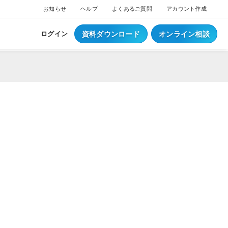
お知らせ
ヘルプ
よくあるご質問
アカウント作成
資料ダウンロード
オンライン相談
ログイン
ス
ついて
NEW
ブスクプラン
ジ導入について
へログイン
Waiterへログイン
ポートサービス
くあるご質問
ジ・ウェイター料金
ち情報
事例集はこちら
業種別資料はこちら
S
レジとは？
S
データとは？