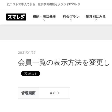
低コストで導入できる、圧倒的高機能なクラウドPOSレジ
機能・周辺機器
料金プラン
業種別にみる
機能・周辺機器
料金プラン
業種別にみる
スマレジとは
導入事例
ショールーム
導入事例一覧をみる
プラン一覧をみる
業種一覧をみる
ショールーム一覧をみ
すべての機能一覧
2021/01/27
会員一覧の表示方法を変更し
拡
会計・レジ機能
シ
基本のレジ機能
スマレジ
恵比寿ショールーム
池袋ショール
プレミアムプラス
プレミアム
飲食店
クリニック
キャッシュレス決済
外部シス
クラウド型POSの特長とは
飲食店で使う
クリニッ
管理画面
4.8.0
券売機・食券機
スマレジ
セルフレジ・セミセルフレジ
スマレジA