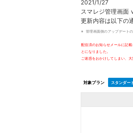
2021/1/27
モバイルオーダー
スマレジE
スマレジ管理画面 v
免税対応
大阪ショールーム
福岡ショール
更新内容は以下の
フードビジネス
リテールビ
サービス業
イベント・
サ
税率変更対応
圧倒的な高機能
安心・安
美容室・エステで使う
イベント
※
管理画面側のアップデート
トレーニ
オーダー機能
配信済のお知らせメールに記載
スマレジ
とになりました。
ご迷惑をおかけしてしまい、大
オーダーエントリー
アラート
テーブルオーダー
対象プラン
スタンダー