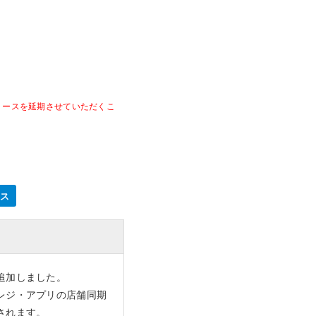
ャッシュレスとは？
ンバウンド対策に
いて
機器
リースを延期させていただくこ
釣銭機
一体型ドロア mPOP
チ決済端末
ネス
追加しました。
レジ・アプリの店舗同期
されます。