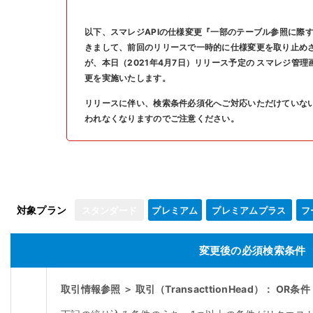
以下、スマレジAPIの仕様変更『一部のテーブル参照に際
きまして、前回のリリースで一時的に仕様変更を取り止め
が、本日（2021年4月7日）リリース予定の スマレジ管理画面 v
更を実施いたします。
リリースに伴い、検索条件必須化へご対応いただけていない
われなくなりますのでご注意ください。
対象プラン
スタンダード
プレミアム
プレミアムプラス
フ
変更後の必須検索条件
取引情報参照 ＞ 取引（TransacttionHead）： OR条件