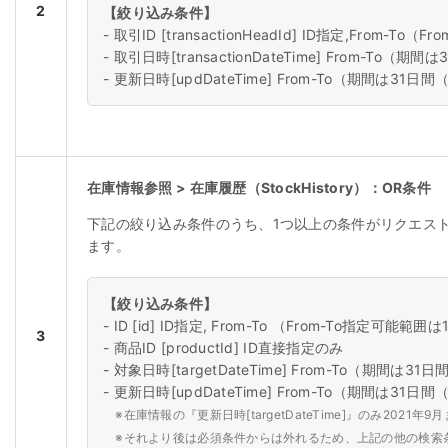
2
【絞り込み条件】
- 取引ID [transactionHeadId] ID指定,From-
- 取引日時[transactionDateTime] From-T
- 更新日時[updDateTime] From-To（期間は3
在庫情報参照 > 在庫履歴（StockHistory）：OR条件
下記の絞り込み条件のうち、1つ以上の条件がリクエス
ます。
【絞り込み条件】
- ID [id] ID指定, From-To （From-To指定可能範
3
- 商品ID [productId] ID直接指定のみ
- 対象日時[targetDateTime] From-To（期間
- 更新日時[updDateTime] From-To（期間は3
※
在庫情報の『更新日時[targetDateTime]』のみ2021
※
それより後は必須条件からは外れるため、上記の他の検索