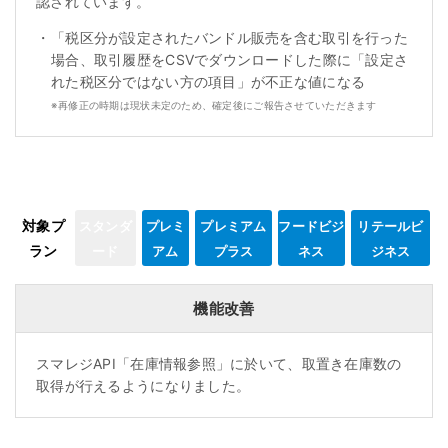
認されています。
・
「税区分が設定されたバンドル販売を含む取引を行った
場合、取引履歴をCSVでダウンロードした際に「設定さ
れた税区分ではない方の項目」が不正な値になる
※
再修正の時期は現状未定のため、確定後にご報告させていただきます
対象プ
スタンダ
プレミ
プレミアム
フードビジ
リテールビ
ラン
ード
アム
プラス
ネス
ジネス
機能改善
スマレジAPI「在庫情報参照」に於いて、取置き在庫数の
取得が行えるようになりました。