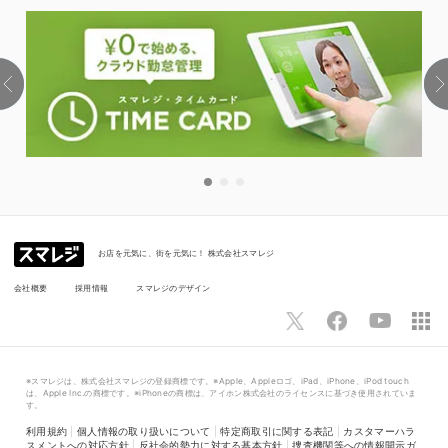
お店を元気に、街を元気に！ 株式会社スマレジ
会社概要
採用情報
スマレジのデザイン
※スマレジは、株式会社スマレジの登録商標です。※Apple、Appleロゴ、iPad、iPhone、iPod touch
は、Apple Inc.の商標です。※iPhoneの商標は、アイホン株式会社のライセンスに基づき使用されていま
す。
利用規約
|
個人情報の取り扱いについて
|
特定商取引に関する表記
|
カスタマーハラ
スメントへの対応方針
|
反社会的勢力に対する基本方針
|
捜査機関等への情報開示ガ