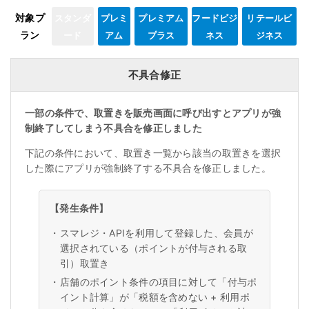
対象プ
スタンダ
プレミ
プレミアム
フードビジ
リテールビ
ラン
ード
アム
プラス
ネス
ジネス
不具合修正
一部の条件で、取置きを販売画面に呼び出すとアプリが強
制終了してしまう不具合を修正しました
下記の条件において、取置き一覧から該当の取置きを選択
した際にアプリが強制終了する不具合を修正しました。
【発生条件】
・
スマレジ・APIを利用して登録した、会員が
選択されている（ポイントが付与される取
引）取置き
・
店舗のポイント条件の項目に対して「付与ポ
イント計算」が「税額を含めない + 利用ポ