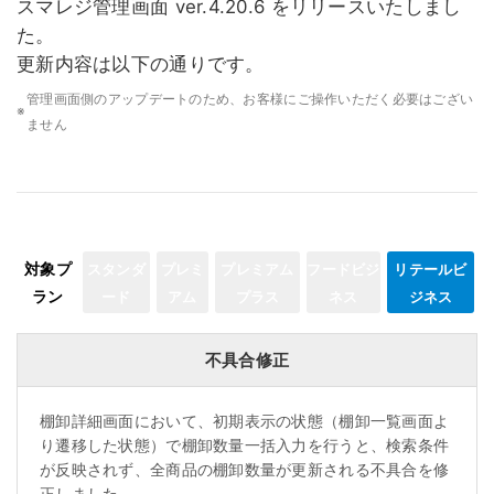
スマレジ管理画面 ver.4.20.6 をリリースいたしまし
た。
更新内容は以下の通りです。
管理画面側のアップデートのため、お客様にご操作いただく必要はござい
※
ません
対象プ
スタンダ
プレミ
プレミアム
フードビジ
リテールビ
ラン
ード
アム
プラス
ネス
ジネス
不具合修正
棚卸詳細画面において、初期表示の状態（棚卸一覧画面よ
り遷移した状態）で棚卸数量一括入力を行うと、検索条件
が反映されず、全商品の棚卸数量が更新される不具合を修
正しました。