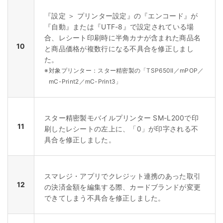
『設定 ＞ プリンター設定』の『エンコード』が
『自動』または『UTF-8』で設定されている場
合、レシート印刷時に半角カナが含まれた商品名
10
と商品価格が複数行になる不具合を修正しまし
た。
※
対象プリンター：スター精密製の「TSP650II／mPOP／
mC-Print2／mC-Print3」
スター精密製モバイルプリンター SM-L200で印
11
刷したレシートの左上に、「0」が印字される不
具合を修正しました。
スマレジ・アプリでクレジット連携のあった取引
12
の決済金額を編集する際、カードブランドが変更
できてしまう不具合を修正しました。