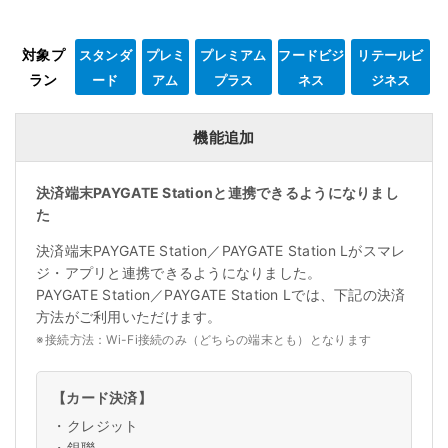
対象プ
スタンダ
プレミ
プレミアム
フードビジ
リテールビ
ラン
ード
アム
プラス
ネス
ジネス
機能追加
決済端末PAYGATE Stationと連携できるようになりまし
た
決済端末PAYGATE Station／PAYGATE Station Lがスマレ
ジ・アプリと連携できるようになりました。
PAYGATE Station／PAYGATE Station Lでは、下記の決済
方法がご利用いただけます。
※
接続方法：Wi-Fi接続のみ（どちらの端末とも）となります
【カード決済】
・
クレジット
・
銀聯