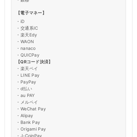
【電子マネー】
・
iD
・
交通系IC
・
楽天Edy
・
WAON
・
nanaco
・
QUICPay
【QRコード決済】
・
楽天ペイ
・
LINE Pay
・
PayPay
・
d払い
・
au PAY
・
メルペイ
・
WeChat Pay
・
Alipay
・
Bank Pay
・
Origami Pay
・
J-CoinPay