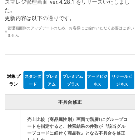
スマレジ管理画面 ver.4.28.1 をリリースいたしまし
た。
更新内容は以下の通りです。
管理画面側のアップデートのため、お客様にご操作いただく必要はござい
※
ません
対象プ
スタンダ
プレミ
プレミアム
フードビジ
リテールビ
ラン
ード
アム
プラス
ネス
ジネス
不具合修正
売上比較（商品属性別）画面で階層1にグループコ
ードを指定すると、検索結果の件数が『該当グル
ープコードに紐付く商品数』となる不具合を修正
しました