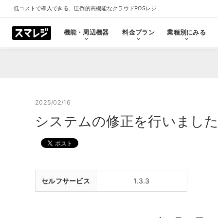
低コストで導入できる、圧倒的高機能なクラウドPOSレジ
機能・周辺機器
料金プラン
業種別にみる
機能・周辺機器
料金プラン
業種別にみる
スマレジとは
導入事例
ショールーム
導入事例一覧をみる
プラン一覧をみる
業種一覧をみる
ショールーム一覧をみ
すべての機能一覧
2025/02/16
システムの修正を行いました（セ
拡
会計・レジ機能
シ
基本のレジ機能
スマレジ
恵比寿ショールーム
池袋ショール
プレミアムプラス
プレミアム
飲食店
クリニック
キャッシュレス決済
外部シス
クラウド型POSの特長とは
飲食店で使う
クリニッ
セルフサービス
1.3.3
券売機・食券機
スマレジ
セルフレジ・セミセルフレジ
スマレジA