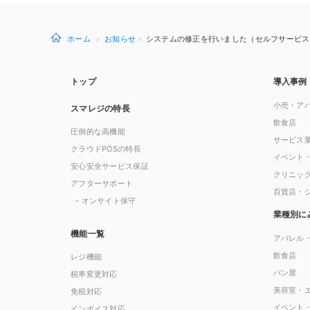
ホーム
お知らせ
システムの修正を行いました（セルフサービス ver
トップ
導入事例
小売・ア
スマレジの特長
飲食店
圧倒的な高機能
サービス
クラウドPOSの特長
イベント
安心安全サービス保証
クリニッ
アフターサポート
百貨店・
- オンサイト保守
業種別に
機能一覧
アパレル
飲食店
レジ機能
パン屋
税率変更対応
美容室・
免税対応
イベント
インボイス対応