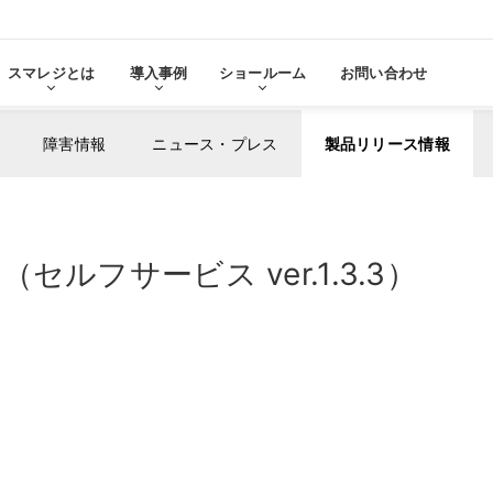
スマレジとは
導入事例
ショールーム
お問い合わせ
障害情報
ニュース・プレス
製品リリース情報
る
をみる
ルフサービス ver.1.3.3）
その他サービ
導入に
張機能・
分析・管理業務
ステム連携
機器サ
レ
スマレジ
導入サ
よ
・アプリマーケット
売上分析
スマレ
ーム
名古屋ショールーム
お役立
スタンダード
導入
・薬局
アパレル・小売業
テム連携
AIレポート機能
スマレジが選ばれる理由
ク・薬局で使う
アパレル・小売業で使う
PO
・タイムカード連携
予算管理
PO
PI
顧客管理