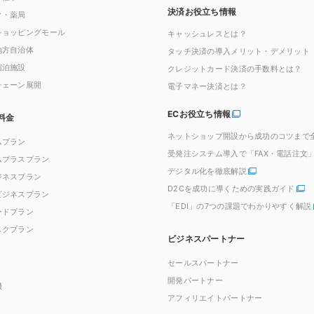
決済お役立ち情報
ク・薬局
ショッピングモール
キャッシュレスとは？
地方自治体
タッチ決済の導入メリット・デメリット
宿泊施設
クレジットカード決済の手数料とは？
チェーン展開
電子マネー決済とは？
ECお役立ち情報
料金
ネットショップ開設から成功のコツまで
ムプラン
受発注システム導入で「FAX・電話注文
ムプラスプラン
デジタル化を徹底解説
ジネスプラン
D2Cを成功に導くための実践ガイド
ビジネスプラン
「EDI」の7つの課題でわかりやすく解説
ードプラン
スクプラン
ビジネスパートナー
セールスパートナー
開発パートナー
機
アフィリエイトパートナー