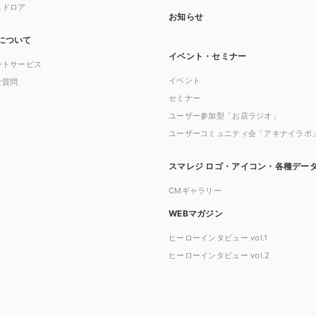
ュドロア
お知らせ
について
イベント・セミナー
ートサービス
イベント
ご質問
セミナー
ユーザー参加型「お店ラジオ」
ユーザーコミュニティ会「アキナイラボ
スマレジ ロゴ・アイコン・各種デー
CMギャラリー
WEBマガジン
ヒーローインタビュー vol.1
ヒーローインタビュー vol.2