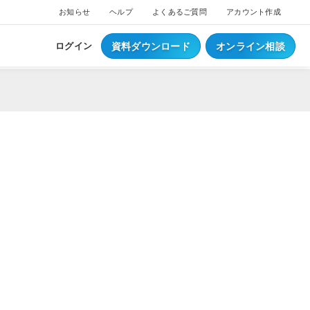
お知らせ
ヘルプ
よくあるご質問
アカウント作成
資料ダウンロード
オンライン相談
ログイン
ス
ついて
NEW
ブスクプラン
ジ導入について
へログイン
Waiterへログイン
ポートサービス
くあるご質問
ジ・ウェイター料金
ち情報
事例集はこちら
業種別資料はこちら
S
レジとは？
S
データとは？