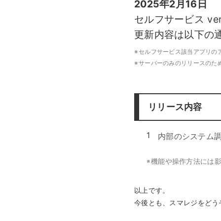
2025年2月16日
モバイルオーダー
スマレジE
セルフサービス ver
免税対応
大阪ショールーム
福岡ショール
更新内容は以下の
フードビジネス
リテールビ
サービス業
イベント・
サ
税率変更対応
圧倒的な高機能
安心・安
美容室・エステで使う
イベント
※
セルフサービス該当アプリの
※
サーバーのみのリリースのた
トレーニ
オーダー機能
スマレジ
オーダーエントリー
アラート
リリース内容
テーブルオーダー
1
内部のシステム
機能や操作方法には
※
以上です。
今後とも、スマレジをどう