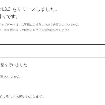
キ
C
予約管理
イ
.1.3.3 をリリースしました。
複数店舗管理
つ
ーム
沖縄ショールーム
通りです。
百貨店・ショッピングモー
ジネス
催事
ポート機能
本部管理
全のサービス保証
アフターサポート
ル
・催事で使う
官公庁・地方自治体で使う
アップデートは、お客様にご操作いただく必要はございません
小売店向け在庫管理
め、券売機のロック解除とログイン操作は発生しません
周辺
ングモード
受注管理
自動
・ストア
スタッフ管理
レジ
通知機能
イベントカレンダー
マル
PL
管理
調整を行いました
影響ありません
ぞよろしくお願いいたします。