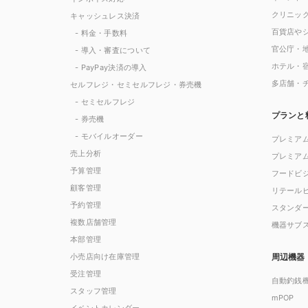
クリニッ
キャッシュレス決済
百貨店や
- 料金・手数料
官公庁・
- 導入・審査について
ホテル・
- PayPay決済の導入
多店舗・
セルフレジ・セミセルフレジ・券売機
- セミセルフレジ
プランと
- 券売機
- モバイルオーダー
プレミア
売上分析
プレミア
予算管理
フードビ
顧客管理
リテール
予約管理
スタンダ
複数店舗管理
機器サブ
本部管理
小売店向け在庫管理
周辺機器
受注管理
自動釣銭
スタッフ管理
mPOP