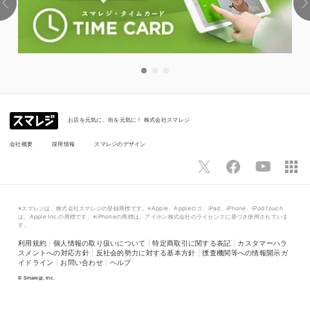
お店を元気に、街を元気に！ 株式会社スマレジ
会社概要
採用情報
スマレジのデザイン
※スマレジは、株式会社スマレジの登録商標です。※Apple、Appleロゴ、iPad、iPhone、iPod touch
は、Apple Inc.の商標です。※iPhoneの商標は、アイホン株式会社のライセンスに基づき使用されていま
す。
利用規約
|
個人情報の取り扱いについて
|
特定商取引に関する表記
|
カスタマーハラ
スメントへの対応方針
|
反社会的勢力に対する基本方針
|
捜査機関等への情報開示ガ
イドライン
|
お問い合わせ
|
ヘルプ
©
Smaregi, Inc.