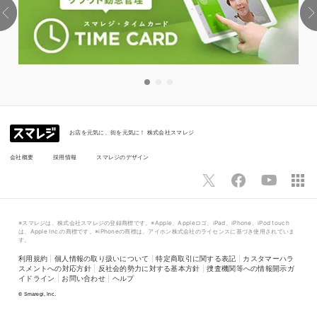
お店を元気に、街を元気に！ 株式会社スマレジ
会社概要
採用情報
スマレジのデザイン
※スマレジは、株式会社スマレジの登録商標です。※Apple、Appleロゴ、iPad、iPhone、iPod touch
は、Apple Inc.の商標です。※iPhoneの商標は、アイホン株式会社のライセンスに基づき使用されていま
す。
利用規約
|
個人情報の取り扱いについて
|
特定商取引に関する表記
|
カスタマーハラ
スメントへの対応方針
|
反社会的勢力に対する基本方針
|
捜査機関等への情報開示ガ
イドライン
|
お問い合わせ
|
ヘルプ
©
Smaregi, Inc.