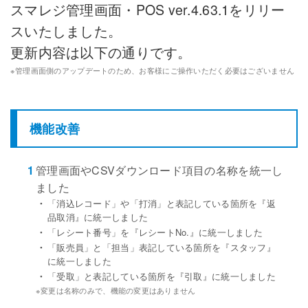
スマレジ管理画面・POS ver.4.63.1をリリー
スいたしました。
更新内容は以下の通りです。
※
管理画面側のアップデートのため、お客様にご操作いただく必要はございません
機能改善
1
管理画面やCSVダウンロード項目の名称を統一し
ました
・
「消込レコード」や「打消」と表記している箇所を『返
品取消』に統一しました
・
「レシート番号」を『レシートNo.』に統一しました
・
「販売員」と「担当」表記している箇所を『スタッフ』
に統一しました
・
「受取」と表記している箇所を『引取』に統一しました
※
変更は名称のみで、機能の変更はありません