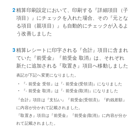
2
精算印刷設定において、印刷する『詳細項目（子
項目）』にチェックを入れた場合、その『元とな
る項目（親項目）』も自動的にチェックが入るよ
う改善しました
3
精算レシートに印字される『合計』項目に含まれ
ていた『前受金』『前受金 取消』は、それぞれ
新たに追加される『取置き』項目へ移動しました
表記が下記へ変更になりました。
・
『- 前受金 受領』は『- 前受金(受領済)』になりました
・
『- 前受金 取消』は『- 前受金(取消)』になりました
『合計』項目は『支払い』『前受金(受領済)』『釣銭差額』
に内容が分かれて記載されました。
『取置き』項目は『前受金』『前受金(取消)』に内容が分か
れて記載されました。