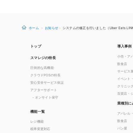
ホーム
お知らせ
システムの修正を行いました（Uber Eats LINK v
トップ
導入事例
小売・ア
スマレジの特長
飲食店
圧倒的な高機能
サービス
クラウドPOSの特長
イベント
安心安全サービス保証
クリニッ
アフターサポート
百貨店・
- オンサイト保守
業種別に
機能一覧
アパレル
飲食店
レジ機能
パン屋
税率変更対応