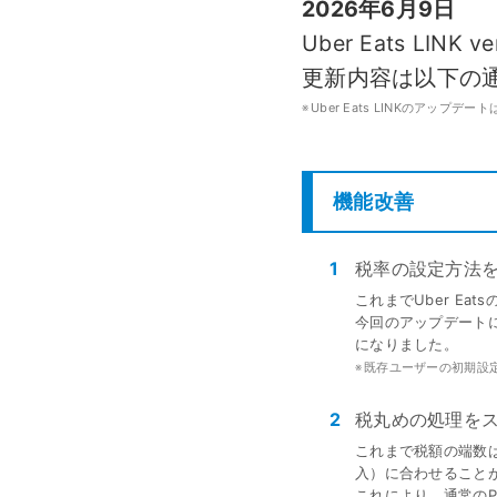
2026年6月9日
モバイルオーダー
スマレジE
Uber Eats LIN
免税対応
大阪ショールーム
福岡ショール
更新内容は以下の
フードビジネス
リテールビ
サービス業
イベント・
サ
税率変更対応
圧倒的な高機能
安心・安
美容室・エステで使う
イベント
※
Uber Eats LINKのアッ
トレーニ
オーダー機能
スマレジ
機能改善
オーダーエントリー
アラート
テーブルオーダー
1
税率の設定方法
これまでUber E
今回のアップデートに
になりました。
※
既存ユーザーの初期設
2
税丸めの処理をス
これまで税額の端数
入）に合わせること
これにより、通常の