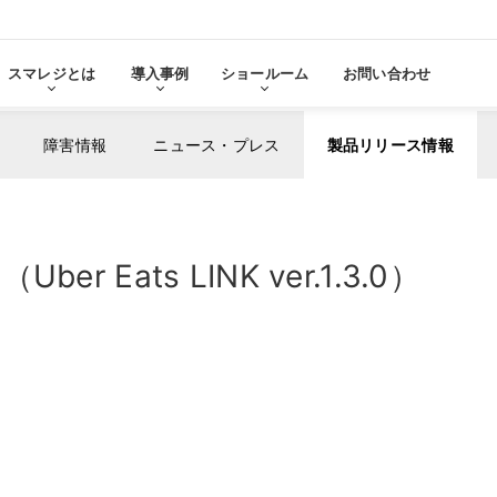
スマレジとは
導入事例
ショールーム
お問い合わせ
障害情報
ニュース・プレス
製品リリース情報
る
をみる
Eats LINK ver.1.3.0）
その他サービ
導入に
張機能・
分析・管理業務
ステム連携
機器サ
レ
スマレジ
導入サ
よ
・アプリマーケット
売上分析
スマレ
ーム
名古屋ショールーム
お役立
スタンダード
導入
・薬局
アパレル・小売業
テム連携
AIレポート機能
スマレジが選ばれる理由
ク・薬局で使う
アパレル・小売業で使う
PO
・タイムカード連携
予算管理
PO
PI
顧客管理