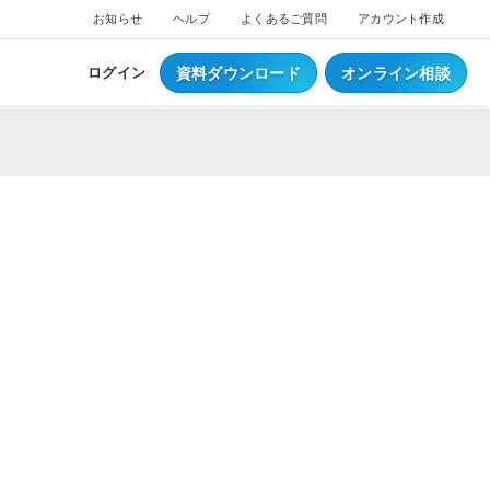
お知らせ
ヘルプ
よくあるご質問
アカウント作成
資料ダウンロード
オンライン相談
ログイン
ス
ついて
NEW
ブスクプラン
ジ導入について
へログイン
Waiterへログイン
ポートサービス
くあるご質問
ジ・ウェイター料金
ち情報
事例集はこちら
業種別資料はこちら
S
レジとは？
S
データとは？