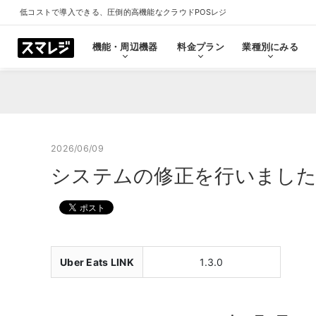
低コストで導入できる、圧倒的高機能なクラウドPOSレジ
機能・周辺機器
料金プラン
業種別にみる
機能・周辺機器
料金プラン
業種別にみる
スマレジとは
導入事例
ショールーム
導入事例一覧をみる
プラン一覧をみる
業種一覧をみる
ショールーム一覧をみ
すべての機能一覧
2026/06/09
システムの修正を行いました（Uber 
拡
会計・レジ機能
シ
基本のレジ機能
スマレジ
恵比寿ショールーム
池袋ショール
プレミアムプラス
プレミアム
飲食店
クリニック
キャッシュレス決済
外部シス
クラウド型POSの特長とは
飲食店で使う
クリニッ
Uber Eats LINK
1.3.0
券売機・食券機
スマレジ
セルフレジ・セミセルフレジ
スマレジA