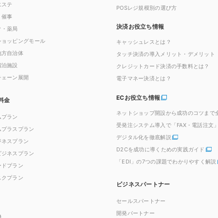
エステ
POSレジ規模別の選び方
・催事
決済お役立ち情報
ク・薬局
ショッピングモール
キャッシュレスとは？
地方自治体
タッチ決済の導入メリット・デメリット
宿泊施設
クレジットカード決済の手数料とは？
チェーン展開
電子マネー決済とは？
ECお役立ち情報
料金
ネットショップ開設から成功のコツまで
ムプラン
受発注システム導入で「FAX・電話注文
ムプラスプラン
デジタル化を徹底解説
ジネスプラン
D2Cを成功に導くための実践ガイド
ビジネスプラン
「EDI」の7つの課題でわかりやすく解説
ードプラン
スクプラン
ビジネスパートナー
セールスパートナー
開発パートナー
機