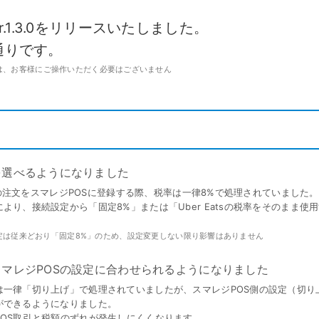
キ
C
予約管理
イ
K ver.1.3.0をリリースいたしました。
複数店舗管理
つ
ーム
沖縄ショールーム
通りです。
百貨店・ショッピングモー
ジネス
催事
ポート機能
本部管理
全のサービス保証
アフターサポート
ル
・催事で使う
官公庁・地方自治体で使う
プデートは、お客様にご操作いただく必要はございません
小売店向け在庫管理
周辺
ングモード
受注管理
自動
・ストア
スタッフ管理
レジ
通知機能
イベントカレンダー
マル
PL
管理
を選べるようになりました
atsの注文をスマレジPOSに登録する際、税率は一律8%で処理されていました。
より、接続設定から「固定8%」または「Uber Eatsの税率をそのまま使
定は従来どおり「固定8%」のため、設定変更しない限り影響はありません
マレジPOSの設定に合わせられるようになりました
は一律「切り上げ」で処理されていましたが、スマレジPOS側の設定（切り
ができるようになりました。
POS取引と税額のずれが発生しにくくなります。