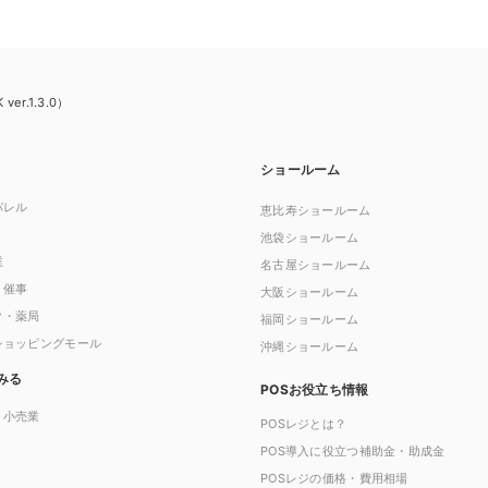
er.1.3.0）
ショールーム
パレル
恵比寿ショールーム
池袋ショールーム
業
名古屋ショールーム
・催事
大阪ショールーム
ク・薬局
福岡ショールーム
ショッピングモール
沖縄ショールーム
みる
POSお役立ち情報
・小売業
POSレジとは？
POS導入に役立つ補助金・助成金
POSレジの価格・費用相場