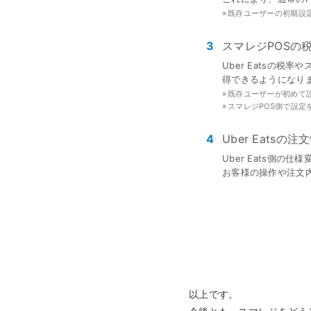
※
既存ユーザーの初期設
3
スマレジPOSの
Uber Eatsの
得できるようになり
※
既存ユーザーが初めて
※
スマレジPOS側で設定を
4
Uber Eats
Uber Eats側
お客様の操作や注文
以上です。