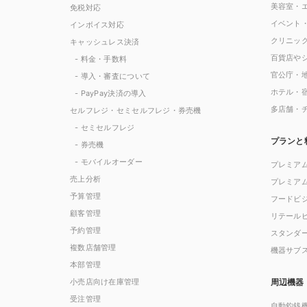
美容室・
免税対応
イベント
インボイス対応
クリニッ
キャッシュレス決済
百貨店や
- 料金・手数料
官公庁・
- 導入・審査について
ホテル・
- PayPay決済の導入
多店舗・
セルフレジ・セミセルフレジ・券売機
- セミセルフレジ
プランと
- 券売機
- モバイルオーダー
プレミア
売上分析
プレミア
予算管理
フードビ
顧客管理
リテール
予約管理
スタンダ
複数店舗管理
機器サブ
本部管理
小売店向け在庫管理
周辺機器
受注管理
自動釣銭