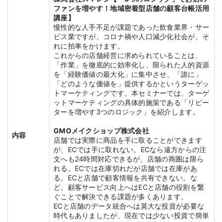
ファンを増やす！地域密着型店舗の顧客台帳活用
講座】
慢性的な人手不足が課題であった飲食業界・サー
ビス業ですが、コロナ禍や人口減少化社会が、そ
れに拍車をかけます。
これからの店舗経営に求められていることは、
「作業」を徹底的に効率化し、限られた人的資源
を「経験価値の最大化」に集中させ、「誰に」
「どのような価値を」提供するかというターゲッ
トマーケティングです。本セミナーでは、ターゲ
ットマーケティングの具体的施策である「リピー
ターを増やす3つのロジック」を紹介します。
GMOメイクショップ株式会社
内容
店舗では実際に商品を手に取ることができます
が、ECでは手に取れない。ECなら遠方からの注
文へも24時間対応できるが、店舗の商圏は限ら
れる。ECでは在庫切れだが店舗では在庫があ
る。ECと店舗で顧客情報を共有できない。な
ど、顧客サービス向上へはECと店舗の役割を繋
ぐことで解決できる課題が多くあります。
ECと店舗のデータ統合へは莫大な投資が必要な
時代もありましたが、現在では少ない投資で簡単