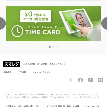
お店を元気に、街を元気に！ 株式会社スマレジ
会社概要
採用情報
スマレジのデザイン
※スマレジは、株式会社スマレジの登録商標です。※Apple、Appleロゴ、iPad、iPhone、iPod touch
は、Apple Inc.の商標です。※iPhoneの商標は、アイホン株式会社のライセンスに基づき使用されていま
す。
利用規約
|
個人情報の取り扱いについて
|
特定商取引に関する表記
|
カスタマーハラ