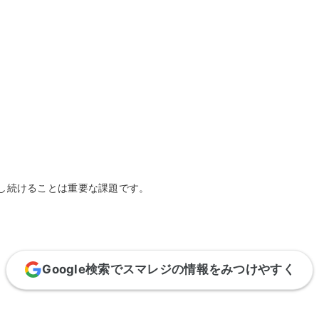
キ
C
予約管理
イ
複数店舗管理
つ
ーム
沖縄ショールーム
百貨店・ショッピングモー
ジネス
催事
ポート機能
本部管理
全のサービス保証
アフターサポート
ル
・催事で使う
官公庁・地方自治体で使う
小売店向け在庫管理
周辺
ングモード
受注管理
自動
・ストア
スタッフ管理
レジ
通知機能
イベントカレンダー
マル
PL
管理
し続けることは重要な課題です。
Google検索でスマレジの情報をみつけやすく