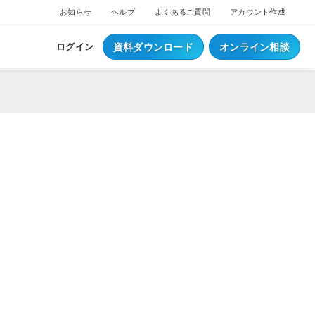
お知らせ
ヘルプ
よくあるご質問
アカウント作成
資料ダウンロード
オンライン相談
ログイン
ス
ついて
NEW
ブスクプラン
ジ導入について
へログイン
Waiterへログイン
ポートサービス
くあるご質問
ジ・ウェイター料金
ち情報
事例集はこちら
業種別資料はこちら
S
レジとは？
S
データとは？