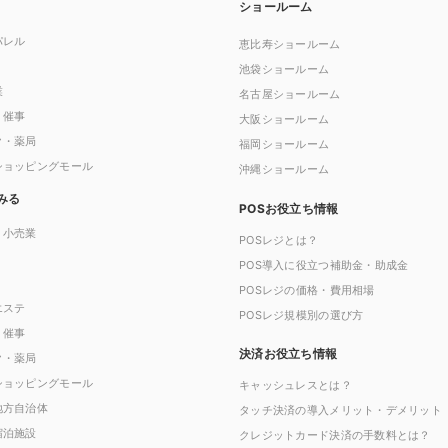
ショールーム
パレル
恵比寿ショールーム
池袋ショールーム
業
名古屋ショールーム
・催事
大阪ショールーム
ク・薬局
福岡ショールーム
ショッピングモール
沖縄ショールーム
みる
POSお役立ち情報
・小売業
POSレジとは？
POS導入に役立つ補助金・助成金
POSレジの価格・費用相場
エステ
POSレジ規模別の選び方
・催事
決済お役立ち情報
ク・薬局
ショッピングモール
キャッシュレスとは？
地方自治体
タッチ決済の導入メリット・デメリット
宿泊施設
クレジットカード決済の手数料とは？