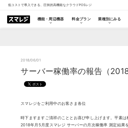
低コストで導入できる、圧倒的高機能なクラウドPOSレジ
機能・周辺機器
料金プラン
業種別にみる
機能・周辺機器
料金プラン
業種別にみる
スマレジとは
導入事例
ショールーム
導入事例一覧をみる
プラン一覧をみる
業種一覧をみる
ショールーム一覧をみ
すべての機能一覧
2018/06/01
サーバー稼働率の報告（201
拡
会計・レジ機能
シ
基本のレジ機能
スマレジ
恵比寿ショールーム
池袋ショール
スマレジをご利用中のお客さま各位
プレミアムプラス
プレミアム
飲食店
クリニック
キャッシュレス決済
外部シス
クラウド型POSの特長とは
飲食店で使う
クリニッ
券売機・食券機
スマレジ
時下ますますご清祥のこととお喜び申し上げます。平素は
セルフレジ・セミセルフレジ
スマレジA
2018年月5月度スマレジ サーバーの月次稼働率 測定結