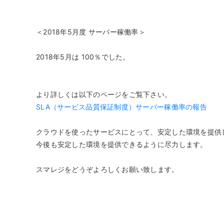
モバイルオーダー
スマレジE
免税対応
大阪ショールーム
福岡ショール
＜2018年5月度 サーバー稼働率＞
フードビジネス
リテールビ
サービス業
イベント・
サ
税率変更対応
圧倒的な高機能
安心・安
美容室・エステで使う
イベント
2018年5月は 100％でした。
トレーニ
オーダー機能
スマレジ
より詳しくは以下のページをご覧下さい。
オーダーエントリー
アラート
SLA（サービス品質保証制度）サーバー稼働率の報告
テーブルオーダー
クラウドを使ったサービスにとって、安定した環境を提供
今後も安定した環境を提供できるように尽力します。
スマレジをどうぞよろしくお願い致します。