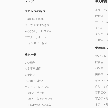
トップ
導入事例
小売・ア
スマレジの特長
飲食店
圧倒的な高機能
サービス
クラウドPOSの特長
イベント
安心安全サービス保証
クリニッ
アフターサポート
百貨店・
- オンサイト保守
業種別に
機能一覧
アパレル
飲食店
レジ機能
パン屋
税率変更対応
美容室・
免税対応
イベント
インボイス対応
クリニッ
キャッシュレス決済
百貨店や
- 料金・手数料
官公庁・
- 導入・審査について
ホテル・
- PayPay決済の導入