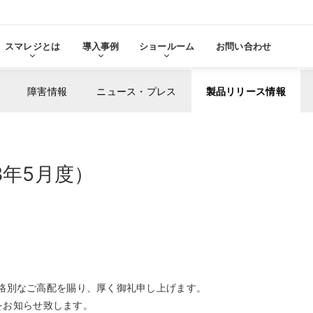
スマレジとは
導入事例
ショールーム
お問い合わせ
障害情報
ニュース・プレス
製品リリース情報
る
をみる
8年5月度）
その他サービ
導入に
張機能・
分析・管理業務
ステム連携
機器サ
レ
スマレジ
導入サ
よ
・アプリマーケット
売上分析
スマレ
ーム
名古屋ショールーム
お役立
スタンダード
導入
・薬局
アパレル・小売業
テム連携
AIレポート機能
スマレジが選ばれる理由
ク・薬局で使う
アパレル・小売業で使う
PO
・タイムカード連携
予算管理
格別なご高配を賜り、厚く御礼申し上げます。
PO
PI
顧客管理
果をお知らせ致します。