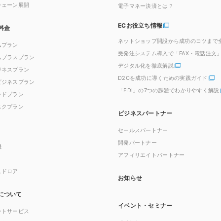
チェーン展開
電子マネー決済とは？
ECお役立ち情報
料金
ネットショップ開設から成功のコツまで
ムプラン
受発注システム導入で「FAX・電話注文
ムプラスプラン
デジタル化を徹底解説
ジネスプラン
D2Cを成功に導くための実践ガイド
ビジネスプラン
「EDI」の7つの課題でわかりやすく解説
ードプラン
スクプラン
ビジネスパートナー
セールスパートナー
開発パートナー
機
アフィリエイトパートナー
ュドロア
お知らせ
について
イベント・セミナー
ートサービス