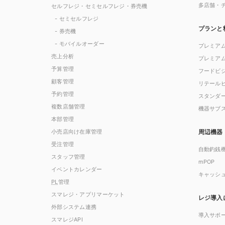
多店舗・
セルフレジ・セミセルフレジ・券売機
- セミセルフレジ
プランと
- 券売機
- モバイルオーダー
プレミア
売上分析
プレミア
予算管理
フードビ
顧客管理
リテール
予約管理
スタンダ
複数店舗管理
機器サブ
本部管理
小売店向け在庫管理
周辺機器
受注管理
自動釣銭
スタッフ管理
mPOP
イベントカレンダー
キャッシ
PL
管理
スマレジ・アプリマーケット
レジ導入
外部システム連携
導入サポ
スマレジAPI