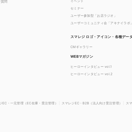
イベント
ご質問
セミナー
ユーザー参加型「お店ラジオ」
ユーザーコミュニティ会「アキナイラボ
スマレジ ロゴ・アイコン・各種デー
CMギャラリー
WEBマガジン
ヒーローインタビュー vol.1
ヒーローインタビュー vol.2
ジEC・一元管理（EC在庫・受注管理）
スマレジEC・B2B（法人向け受注管理）
ス