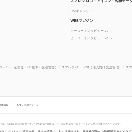
スマレジ ロゴ・アイコン・各種デー
CMギャラリー
WEBマガジン
ヒーローインタビュー vol.1
ヒーローインタビュー vol.2
ジEC・一元管理（EC在庫・受注管理）
スマレジEC・B2B（法人向け受注管理）
ス
採用情報
スマレジのデザイン
touchは、Apple Inc.の商標です。※iPhoneの商標は、アイホン株式会社のライセンスに基づき使用されています。
ハラスメントへの対応方針
|
反社会的勢力に対する基本方針
|
捜査機関等への情報開示ガイドライ