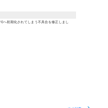
ャッシュレスとは？
ンバウンド対策に
いて
が0へ初期化されてしまう不具合を修正しまし
機器
釣銭機
一体型ドロア mPOP
チ決済端末