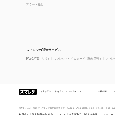
アラート機能
スマレジの関連サービス
PAYGATE（決済）
スマレジ・タイムカード（勤怠管理）
スマレ
お店を元気に、街を元気に！ 株式会社スマレジ
会社概要
※スマレジは、株式会社スマレジの登録商標です。※Apple、Appleロゴ、iPad、iPhone、iPod 
利用規約
|
個人情報の取り扱いについて
|
特定商取引に関する表記
|
カスタマー