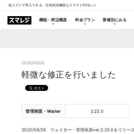
低コストで導入できる、圧倒的高機能なクラウドPOSレジ
機能・周辺機器
料金プラン
業種別にみる
機能・周辺機器
料金プラン
業種別にみる
スマレジとは
導入事例
ショールーム
導入事例一覧をみる
プラン一覧をみる
業種一覧をみる
ショールーム一覧をみ
すべての機能一覧
2020/08/26
軽微な修正を行いました
拡
会計・レジ機能
シ
基本のレジ機能
スマレジ
恵比寿ショールーム
池袋ショール
プレミアムプラス
プレミアム
飲食店
クリニック
キャッシュレス決済
外部シス
クラウド型POSの特長とは
飲食店で使う
クリニッ
管理画面・Waiter
2.23.0
券売機・食券機
スマレジ
セルフレジ・セミセルフレジ
スマレジA
2020/08/26 ウェイター・管理画面ver.2.23.0をリ