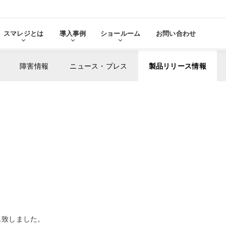
スマレジとは
導入事例
ショールーム
お問い合わせ
障害情報
ニュース・プレス
製品リリース情報
る
をみる
その他サービ
導入に
張機能・
分析・管理業務
ステム連携
機器サ
レ
スマレジ
導入サ
よ
・アプリマーケット
売上分析
スマレ
ーム
名古屋ショールーム
お役立
スタンダード
導入
・薬局
アパレル・小売業
テム連携
AIレポート機能
スマレジが選ばれる理由
ク・薬局で使う
アパレル・小売業で使う
PO
・タイムカード連携
予算管理
PO
PI
顧客管理
リース致しました。