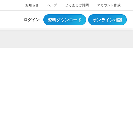
お知らせ
ヘルプ
よくあるご質問
アカウント作成
資料ダウンロード
オンライン相談
ログイン
ス
ついて
NEW
ブスクプラン
ジ導入について
へログイン
Waiterへログイン
ポートサービス
くあるご質問
ジ・ウェイター料金
ち情報
事例集はこちら
業種別資料はこちら
S
レジとは？
S
データとは？