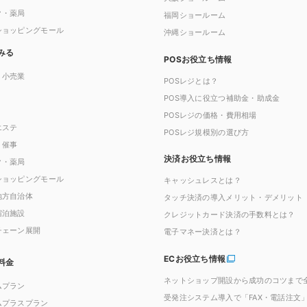
ク・薬局
福岡ショールーム
ショッピングモール
沖縄ショールーム
みる
POSお役立ち情報
・小売業
POSレジとは？
POS導入に役立つ補助金・助成金
POSレジの価格・費用相場
エステ
POSレジ規模別の選び方
・催事
決済お役立ち情報
ク・薬局
ショッピングモール
キャッシュレスとは？
地方自治体
タッチ決済の導入メリット・デメリット
宿泊施設
クレジットカード決済の手数料とは？
チェーン展開
電子マネー決済とは？
ECお役立ち情報
料金
ネットショップ開設から成功のコツまで
ムプラン
受発注システム導入で「FAX・電話注文
ムプラスプラン