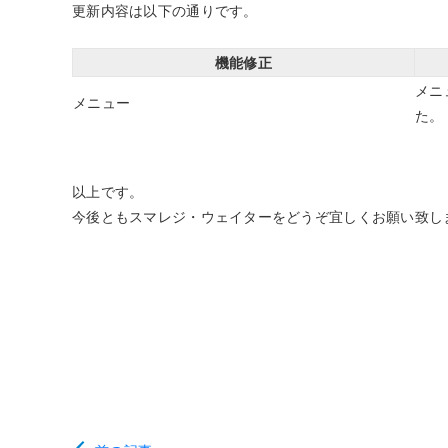
更新内容は以下の通りです。
モバイルオーダー
スマレジE
免税対応
大阪ショールーム
福岡ショール
機能修正
フードビジネス
リテールビ
サービス業
イベント・
サ
税率変更対応
圧倒的な高機能
安心・安
メニ
美容室・エステで使う
イベント
メニュー
た。
トレーニ
オーダー機能
スマレジ
以上です。
オーダーエントリー
アラート
今後ともスマレジ・ウェイターをどうぞ宜しくお願い致し
テーブルオーダー