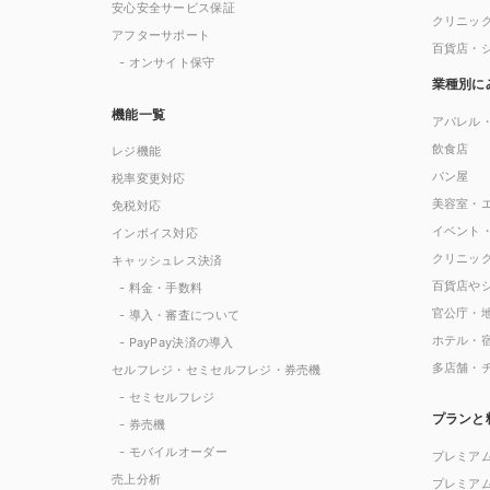
安心安全サービス保証
クリニッ
アフターサポート
百貨店・
- オンサイト保守
業種別に
機能一覧
アパレル
飲食店
レジ機能
パン屋
税率変更対応
美容室・
免税対応
イベント
インボイス対応
クリニッ
キャッシュレス決済
百貨店や
- 料金・手数料
官公庁・
- 導入・審査について
ホテル・
- PayPay決済の導入
多店舗・
セルフレジ・セミセルフレジ・券売機
- セミセルフレジ
プランと
- 券売機
- モバイルオーダー
プレミア
売上分析
プレミア