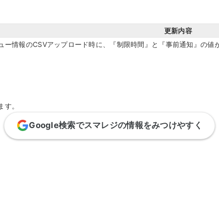
キ
C
予約管理
イ
複数店舗管理
つ
ーム
沖縄ショールーム
更新内容
百貨店・ショッピングモー
ジネス
催事
ポート機能
本部管理
全のサービス保証
アフターサポート
ュー情報のCSVアップロード時に、『制限時間』と『事前通知』の値
ル
・催事で使う
官公庁・地方自治体で使う
小売店向け在庫管理
周辺
ングモード
受注管理
自動
・ストア
スタッフ管理
レジ
通知機能
イベントカレンダー
ます。
マル
PL
管理
Google検索でスマレジの情報をみつけやすく