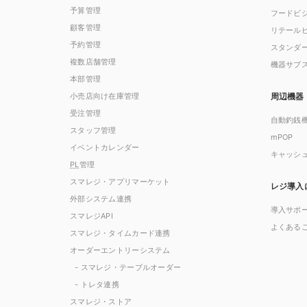
予算管理
フードビ
顧客管理
リテール
予約管理
スタンダ
複数店舗管理
機器サブ
本部管理
小売店向け在庫管理
周辺機器
受注管理
自動釣銭
スタッフ管理
mPOP
イベントカレンダー
キャッシ
PL
管理
スマレジ・アプリマーケット
レジ導入
外部システム連携
導入サポ
スマレジAPI
よくある
スマレジ・タイムカード連携
オーダーエントリーシステム
- スマレジ・テーブルオーダー
- トレタ連携
スマレジ・ストア