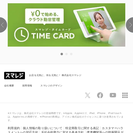
お店を元気に、街を元気に！ 株式会社スマレジ
会社概要
採用情報
スマレジのデザイン
※スマレジは、株式会社スマレジの登録商標です。※Apple、Appleロゴ、iPad、iPhone、iPod touch
は、Apple Inc.の商標です。※iPhoneの商標は、アイホン株式会社のライセンスに基づき使用されていま
す。
利用規約
|
個人情報の取り扱いについて
|
特定商取引に関する表記
|
カスタマーハラ
スメントへの対応方針
|
反社会的勢力に対する基本方針
|
捜査機関等への情報開示ガ