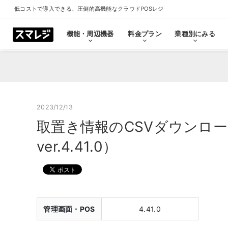
低コストで導入できる、圧倒的高機能なクラウドPOSレジ
機能・周辺機器
料金プラン
業種別にみる
機能・周辺機器
料金プラン
業種別にみる
スマレジとは
導入事例
ショールーム
導入事例一覧をみる
プラン一覧をみる
業種一覧をみる
ショールーム一覧をみ
すべての機能一覧
2023/12/13
取置き情報のCSVダウンロ
拡
会計・レジ機能
ver.4.41.0）
シ
基本のレジ機能
スマレジ
恵比寿ショールーム
池袋ショール
プレミアムプラス
プレミアム
飲食店
クリニック
キャッシュレス決済
外部シス
クラウド型POSの特長とは
飲食店で使う
クリニッ
券売機・食券機
スマレジ
管理画面・POS
4.41.0
セルフレジ・セミセルフレジ
スマレジA