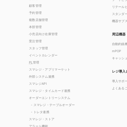
顧客管理
リテール
予約管理
スタンダ
複数店舗管理
機器サブ
本部管理
小売店向け在庫管理
周辺機器
受注管理
自動釣銭
スタッフ管理
mPOP
イベントカレンダー
キャッシ
PL
管理
スマレジ・アプリマーケット
レジ導入
外部システム連携
導入サポ
スマレジAPI
よくある
スマレジ・タイムカード連携
オーダーエントリーシステム
- スマレジ・テーブルオーダー
- トレタ連携
スマレジ・ストア
アラート機能