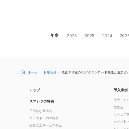
年度
2026
2025
2024
202
ホーム
お知らせ
取置き情報のCSVダウンロード機能が追加されまし
トップ
導入事例
小売・ア
スマレジの特長
飲食店
圧倒的な高機能
サービス
クラウドPOSの特長
イベント
安心安全サービス保証
クリニッ