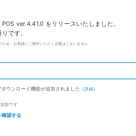
キ
C
予約管理
イ
複数店舗管理
つ
ーム
沖縄ショールーム
百貨店・ショッピングモー
ジネス
S ver.4.41.0 をリリースいたしました。
催事
ポート機能
本部管理
全のサービス保証
アフターサポート
ル
・催事で使う
官公庁・地方自治体で使う
通りです。
小売店向け在庫管理
周辺
ングモード
受注管理
のため、お客様にご操作いただく必要はございません
自動
・ストア
スタッフ管理
レジ
通知機能
イベントカレンダー
マル
PL
管理
Vダウンロード機能が追加されました
（詳細）
能追加です
を確認する