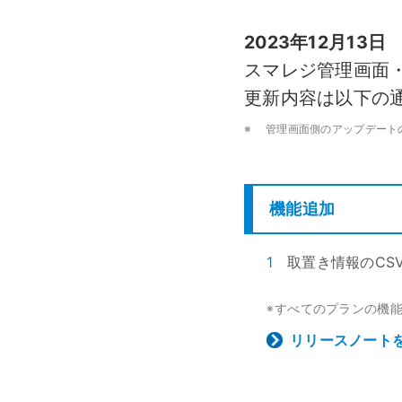
モバイルオーダー
スマレジE
2023年12月13日
免税対応
大阪ショールーム
福岡ショール
フードビジネス
リテールビ
スマレジ管理画面・PO
サービス業
イベント・
サ
税率変更対応
圧倒的な高機能
安心・安
美容室・エステで使う
イベント
更新内容は以下の
トレーニ
オーダー機能
※
管理画面側のアップデート
スマレジ
オーダーエントリー
アラート
機能追加
テーブルオーダー
1
取置き情報のCS
すべてのプランの機
※
リリースノート