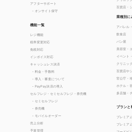
アフターサポート
百貨店・
- オンサイト保守
業種別に
機能一覧
アパレル
飲食店
レジ機能
パン屋
税率変更対応
美容室・
免税対応
イベント
インボイス対応
クリニッ
キャッシュレス決済
百貨店や
- 料金・手数料
官公庁・
- 導入・審査について
ホテル・
- PayPay決済の導入
多店舗・
セルフレジ・セミセルフレジ・券売機
- セミセルフレジ
プランと
- 券売機
- モバイルオーダー
プレミア
売上分析
プレミア
予算管理
フードビ