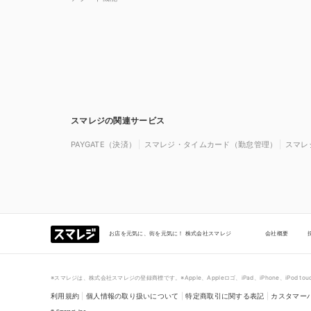
スマレジの関連サービス
PAYGATE（決済）
スマレジ・タイムカード（勤怠管理）
スマレ
お店を元気に、街を元気に！ 株式会社スマレジ
会社概要
※スマレジは、株式会社スマレジの登録商標です。※Apple、Appleロゴ、iPad、iPhone、iPod 
利用規約
|
個人情報の取り扱いについて
|
特定商取引に関する表記
|
カスタマー