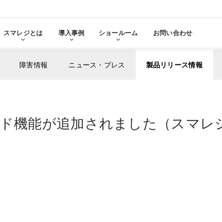
スマレジとは
導入事例
ショールーム
お問い合わせ
障害情報
ニュース・プレス
製品リリース情報
る
をみる
ード機能が追加されました（スマレジ
その他サービ
導入に
張機能・
分析・管理業務
ステム連携
機器サ
レ
スマレジ
導入サ
よ
・アプリマーケット
売上分析
スマレ
ーム
名古屋ショールーム
お役立
スタンダード
導入
・薬局
アパレル・小売業
テム連携
AIレポート機能
スマレジが選ばれる理由
ク・薬局で使う
アパレル・小売業で使う
PO
・タイムカード連携
予算管理
PO
PI
顧客管理