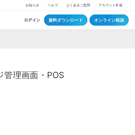
お知らせ
ヘルプ
よくあるご質問
アカウント作成
資料ダウンロード
オンライン相談
ログイン
管理画面・POS
ス
ついて
NEW
ブスクプラン
ジ導入について
へログイン
Waiterへログイン
ポートサービス
くあるご質問
ジ・ウェイター料金
ち情報
事例集はこちら
業種別資料はこちら
S
レジとは？
S
データとは？