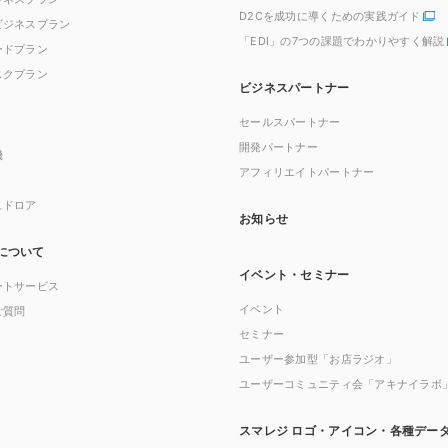
D2Cを成功に導くための実践ガイド
ビジネスプラン
「EDI」の7つの課題でわかりやすく解説
ードプラン
スクプラン
ビジネスパートナー
セールスパートナー
開発パートナー
機
アフィリエイトパートナー
ュドロア
お知らせ
について
イベント・セミナー
ートサービス
イベント
ご質問
セミナー
ユーザー参加型「お店ラジオ」
ユーザーコミュニティ会「アキナイラボ
スマレジ ロゴ・アイコン・各種デー