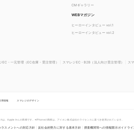
CMギャラリー
WEBマガジン
ヒーローインタビュー vol.1
ヒーローインタビュー vol.2
ジEC・一元管理（EC在庫・受注管理）
スマレジEC・B2B（法人向け受注管理）
ス
採用情報
スマレジのデザイン
touchは、Apple Inc.の商標です。※iPhoneの商標は、アイホン株式会社のライセンスに基づき使用されています。
ハラスメントへの対応方針
|
反社会的勢力に対する基本方針
|
捜査機関等への情報開示ガイドライ