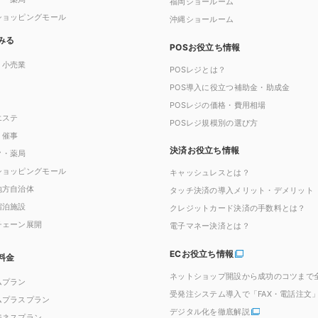
福岡ショールーム
ショッピングモール
沖縄ショールーム
みる
POSお役立ち情報
・小売業
POSレジとは？
POS導入に役立つ補助金・助成金
POSレジの価格・費用相場
エステ
POSレジ規模別の選び方
・催事
決済お役立ち情報
ク・薬局
ショッピングモール
キャッシュレスとは？
地方自治体
タッチ決済の導入メリット・デメリット
宿泊施設
クレジットカード決済の手数料とは？
チェーン展開
電子マネー決済とは？
ECお役立ち情報
料金
ネットショップ開設から成功のコツまで
ムプラン
受発注システム導入で「FAX・電話注文
ムプラスプラン
デジタル化を徹底解説
ジネスプラン