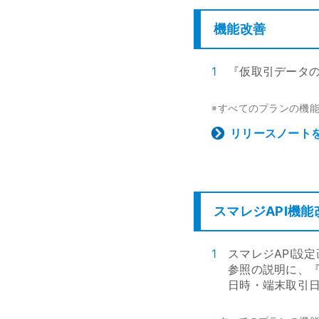
機能改善
1
『仮取引データ
すべてのプランの機
※
リリースノート
スマレジAPI機能
1
スマレジAPI設
参照の説明に、『
日時・端末取引