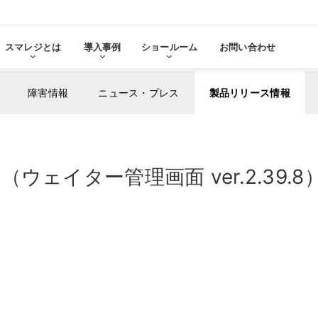
スマレジとは
導入事例
ショールーム
お問い合わせ
障害情報
ニュース・プレス
製品リリース情報
る
をみる
ェイター管理画面 ver.2.39.8
その他サービ
導入に
張機能・
分析・管理業務
ステム連携
機器サ
レ
スマレジ
導入サ
よ
・アプリマーケット
売上分析
スマレ
ーム
名古屋ショールーム
お役立
スタンダード
導入
・薬局
アパレル・小売業
テム連携
AIレポート機能
スマレジが選ばれる理由
ク・薬局で使う
アパレル・小売業で使う
PO
・タイムカード連携
予算管理
PO
PI
顧客管理