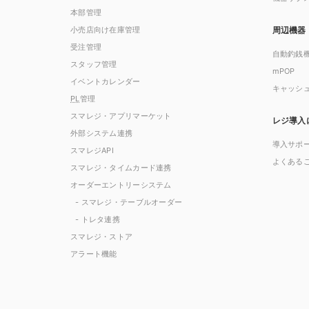
本部管理
小売店向け在庫管理
周辺機器
受注管理
自動釣銭
スタッフ管理
mPOP
イベントカレンダー
キャッシ
PL
管理
スマレジ・アプリマーケット
レジ導入
外部システム連携
導入サポ
スマレジAPI
よくある
スマレジ・タイムカード連携
オーダーエントリーシステム
- スマレジ・テーブルオーダー
- トレタ連携
スマレジ・ストア
アラート機能