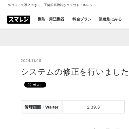
低コストで導入できる、圧倒的高機能なクラウドPOSレジ
機能・周辺機器
料金プラン
業種別にみる
機能・周辺機器
料金プラン
業種別にみる
スマレジとは
導入事例
ショールーム
導入事例一覧をみる
プラン一覧をみる
業種一覧をみる
ショールーム一覧をみ
すべての機能一覧
2024/11/06
システムの修正を行いました（ウ
拡
会計・レジ機能
シ
基本のレジ機能
スマレジ
恵比寿ショールーム
池袋ショール
プレミアムプラス
プレミアム
飲食店
クリニック
キャッシュレス決済
外部シス
クラウド型POSの特長とは
飲食店で使う
クリニッ
管理画面・Waiter
2.39.8
券売機・食券機
スマレジ
セルフレジ・セミセルフレジ
スマレジA