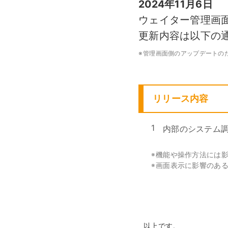
2024年11月6日
モバイルオーダー
スマレジE
ウェイター管理画面 
免税対応
大阪ショールーム
福岡ショール
更新内容は以下の
フードビジネス
リテールビ
サービス業
イベント・
サ
税率変更対応
圧倒的な高機能
安心・安
美容室・エステで使う
イベント
※
管理画面側のアップデートの
トレーニ
オーダー機能
スマレジ
リリース内容
オーダーエントリー
アラート
テーブルオーダー
1
内部のシステム
機能や操作方法には
※
画面表示に影響のある
※
以上です。