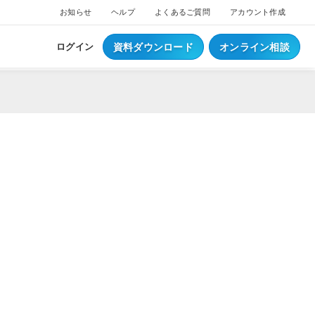
お知らせ
ヘルプ
よくあるご質問
アカウント作成
資料ダウンロード
オンライン相談
ログイン
）
ス
ついて
NEW
ブスクプラン
ジ導入について
へログイン
Waiterへログイン
ポートサービス
くあるご質問
ジ・ウェイター料金
ち情報
事例集はこちら
業種別資料はこちら
S
レジとは？
S
データとは？