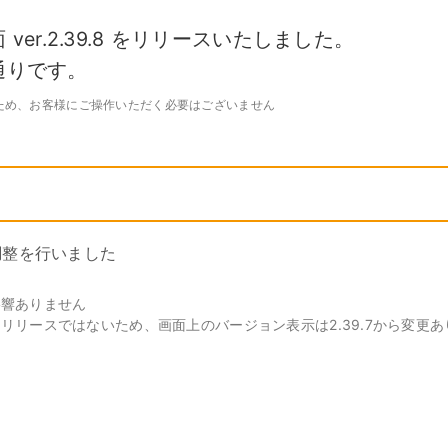
キ
C
予約管理
イ
ver.2.39.8 をリリースいたしました。
複数店舗管理
つ
ーム
沖縄ショールーム
通りです。
百貨店・ショッピングモー
ジネス
催事
ポート機能
本部管理
全のサービス保証
アフターサポート
ル
・催事で使う
官公庁・地方自治体で使う
ため、お客様にご操作いただく必要はございません
小売店向け在庫管理
周辺
ングモード
受注管理
自動
・ストア
スタッフ管理
レジ
通知機能
イベントカレンダー
マル
PL
管理
調整を行いました
影響ありません
リリースではないため、画面上のバージョン表示は2.39.7から変更あ