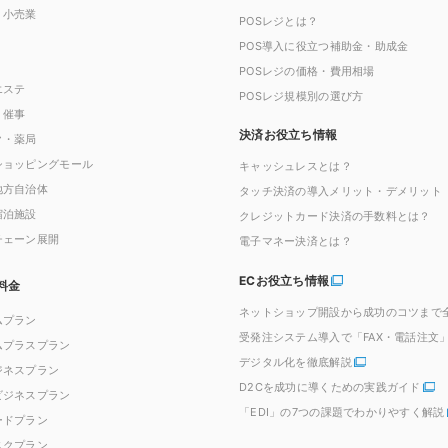
・小売業
POSレジとは？
POS導入に役立つ補助金・助成金
POSレジの価格・費用相場
エステ
POSレジ規模別の選び方
・催事
決済お役立ち情報
ク・薬局
ショッピングモール
キャッシュレスとは？
地方自治体
タッチ決済の導入メリット・デメリット
宿泊施設
クレジットカード決済の手数料とは？
チェーン展開
電子マネー決済とは？
ECお役立ち情報
料金
ネットショップ開設から成功のコツまで
ムプラン
受発注システム導入で「FAX・電話注文
ムプラスプラン
デジタル化を徹底解説
ジネスプラン
D2Cを成功に導くための実践ガイド
ビジネスプラン
「EDI」の7つの課題でわかりやすく解説
ードプラン
スクプラン