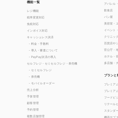
機能一覧
アパレル
飲食店
レジ機能
パン屋
税率変更対応
美容室・
免税対応
イベント
インボイス対応
クリニッ
キャッシュレス決済
百貨店や
- 料金・手数料
官公庁・
- 導入・審査について
ホテル・
- PayPay決済の導入
多店舗・
セルフレジ・セミセルフレジ・券売機
- セミセルフレジ
プランと
- 券売機
- モバイルオーダー
プレミア
売上分析
プレミア
予算管理
フードビ
顧客管理
リテール
予約管理
スタンダ
複数店舗管理
機器サブ