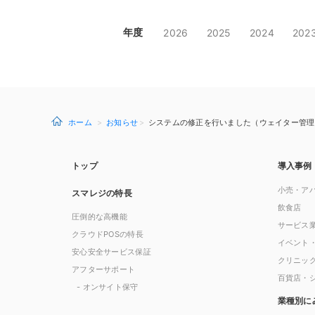
年度
2026
2025
2024
202
ホーム
お知らせ
システムの修正を行いました（ウェイター管理画面 v
トップ
導入事例
小売・ア
スマレジの特長
飲食店
圧倒的な高機能
サービス
クラウドPOSの特長
イベント
安心安全サービス保証
クリニッ
アフターサポート
百貨店・
- オンサイト保守
業種別に