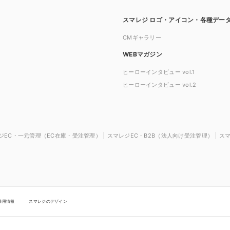
スマレジ ロゴ・アイコン・各種デー
CMギャラリー
WEBマガジン
ヒーローインタビュー vol.1
ヒーローインタビュー vol.2
ジEC・一元管理（EC在庫・受注管理）
スマレジEC・B2B（法人向け受注管理）
ス
採用情報
スマレジのデザイン