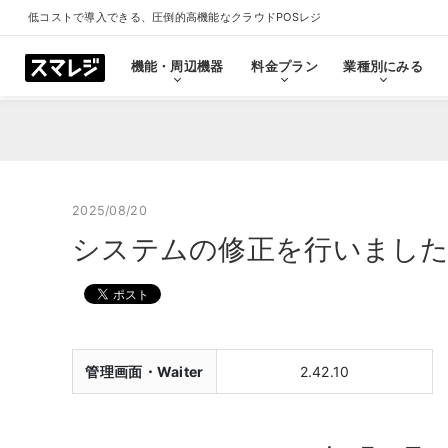
低コストで導入できる、圧倒的高機能なクラウドPOSレジ
機能・周辺機器
料金プラン
業種別にみる
機能・周辺機器
料金プラン
業種別にみる
スマレジとは
導入事例
ショールーム
導入事例一覧をみる
プラン一覧をみる
業種一覧をみる
ショールーム一覧をみ
すべての機能一覧
2025/08/20
システムの修正を行いました（ウ
拡
会計・レジ機能
シ
基本のレジ機能
スマレジ
恵比寿ショールーム
池袋ショール
プレミアムプラス
プレミアム
飲食店
クリニック
キャッシュレス決済
外部シス
クラウド型POSの特長とは
飲食店で使う
クリニッ
管理画面・Waiter
2.42.10
券売機・食券機
スマレジ
セルフレジ・セミセルフレジ
スマレジA