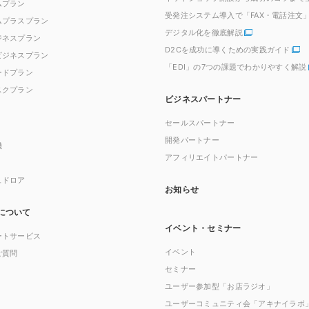
ムプラン
受発注システム導入で「FAX・電話注文
ムプラスプラン
デジタル化を徹底解説
ジネスプラン
D2Cを成功に導くための実践ガイド
ビジネスプラン
「EDI」の7つの課題でわかりやすく解説
ードプラン
スクプラン
ビジネスパートナー
セールスパートナー
開発パートナー
機
アフィリエイトパートナー
ュドロア
お知らせ
について
イベント・セミナー
ートサービス
イベント
ご質問
セミナー
ユーザー参加型「お店ラジオ」
ユーザーコミュニティ会「アキナイラボ