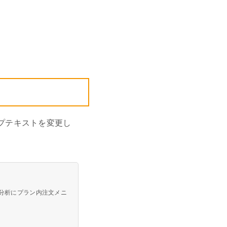
ャッシュレスとは？
ンバウンド対策に
いて
機器
釣銭機
一体型ドロア mPOP
チ決済端末
プテキストを変更し
売上分析にプラン内注文メニ