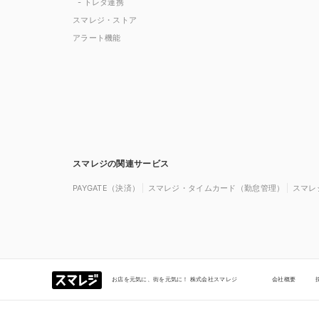
- トレタ連携
スマレジ・ストア
アラート機能
スマレジの関連サービス
PAYGATE（決済）
スマレジ・タイムカード（勤怠管理）
スマレ
お店を元気に、街を元気に！ 株式会社スマレジ
会社概要