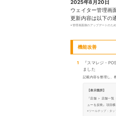
2025年8月20日
モバイルオーダー
スマレジE
ウェイター管理画面 
免税対応
大阪ショールーム
福岡ショール
更新内容は以下の
フードビジネス
リテールビ
サービス業
イベント・
サ
税率変更対応
圧倒的な高機能
安心・安
美容室・エステで使う
イベント
※
管理画面側のアップデートのた
トレーニ
オーダー機能
スマレジ
機能改善
オーダーエントリー
アラート
テーブルオーダー
1
『スマレジ・PO
ました
記載内容を整理し、
【表示箇所】
『店舗 ＞ 店舗一覧
ューを反映』項目横
※
ツールチップ：タッ