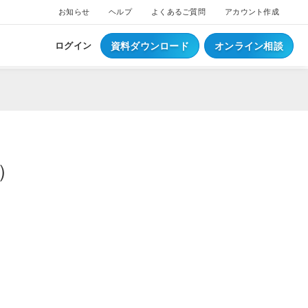
お知らせ
ヘルプ
よくあるご質問
アカウント作成
資料ダウンロード
オンライン相談
ログイン
0）
ス
ついて
NEW
ブスクプラン
ジ導入について
へログイン
Waiterへログイン
ポートサービス
くあるご質問
ジ・ウェイター料金
ち情報
事例集はこちら
業種別資料はこちら
S
レジとは？
S
データとは？