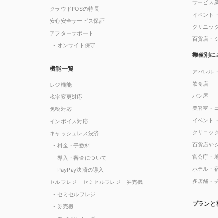
サービス
クラウドPOSの特長
イベント
安心安全サービス保証
クリニッ
アフターサポート
百貨店・
- オンサイト保守
業種別に
機能一覧
アパレル
飲食店
レジ機能
パン屋
税率変更対応
美容室・
免税対応
イベント
インボイス対応
クリニッ
キャッシュレス決済
百貨店や
- 料金・手数料
官公庁・
- 導入・審査について
ホテル・
- PayPay決済の導入
多店舗・
セルフレジ・セミセルフレジ・券売機
- セミセルフレジ
プランと
- 券売機