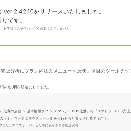
キ
C
予約管理
イ
ver.2.42.10をリリースいたしました。
複数店舗管理
つ
ーム
沖縄ショールーム
通りです。
百貨店・ショッピングモー
ジネス
催事
ポート機能
本部管理
全のサービス保証
アフターサポート
ル
・催事で使う
官公庁・地方自治体で使う
め、お客様にご操作いただく必要はございません
小売店向け在庫管理
周辺
ングモード
受注管理
自動
・ストア
スタッフ管理
レジ
通知機能
イベントカレンダー
マル
PL
管理
S売上分析にプラン内注文メニューを反映』項目のツールチッ
機能の説明を明確にしました。
 ＞ 任意の店舗 ＞ 基本情報タブ ＞ スマレジ・POS連携』の『スマレジ・POS
の（？）マークにマウスカーソルを合わせると表示されるテキスト。
プまたはマウスオーバーした際に表示される補足説明