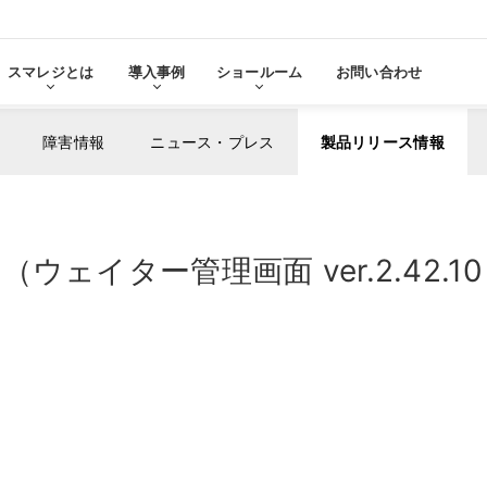
スマレジとは
導入事例
ショールーム
お問い合わせ
障害情報
ニュース・プレス
製品リリース情報
る
をみる
ェイター管理画面 ver.2.42.1
その他サービ
導入に
張機能・
分析・管理業務
ステム連携
機器サ
レ
スマレジ
導入サ
よ
・アプリマーケット
売上分析
スマレ
ーム
名古屋ショールーム
お役立
スタンダード
導入
・薬局
アパレル・小売業
テム連携
AIレポート機能
スマレジが選ばれる理由
ク・薬局で使う
アパレル・小売業で使う
PO
・タイムカード連携
予算管理
PO
PI
顧客管理