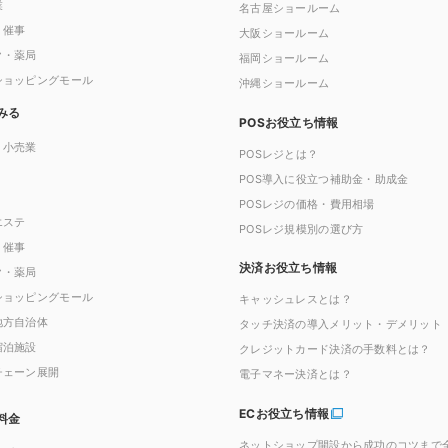
業
名古屋ショールーム
・催事
大阪ショールーム
ク・薬局
福岡ショールーム
ショッピングモール
沖縄ショールーム
みる
POSお役立ち情報
・小売業
POSレジとは？
POS導入に役立つ補助金・助成金
POSレジの価格・費用相場
エステ
POSレジ規模別の選び方
・催事
決済お役立ち情報
ク・薬局
ショッピングモール
キャッシュレスとは？
地方自治体
タッチ決済の導入メリット・デメリット
宿泊施設
クレジットカード決済の手数料とは？
チェーン展開
電子マネー決済とは？
ECお役立ち情報
料金
ネットショップ開設から成功のコツまで