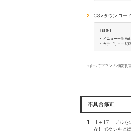
2
CSVダウンロー
【対象】
・
メニュー一覧画面
・
カテゴリー一覧画
※
すべてプランの機能改
不具合修正
1
【＋1テーブルを
存】ボタンを連