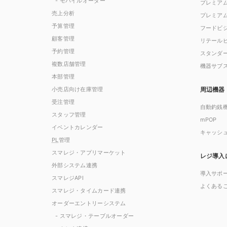
- モバイルオーダー
プレミア
売上分析
プレミア
予算管理
フードビ
顧客管理
リテール
予約管理
スタンダ
複数店舗管理
機器サブ
本部管理
小売店向け在庫管理
周辺機器
受注管理
自動釣銭
スタッフ管理
mPOP
イベントカレンダー
キャッシ
PL
管理
スマレジ・アプリマーケット
レジ導入
外部システム連携
導入サポ
スマレジAPI
よくある
スマレジ・タイムカード連携
オーダーエントリーシステム
- スマレジ・テーブルオーダー