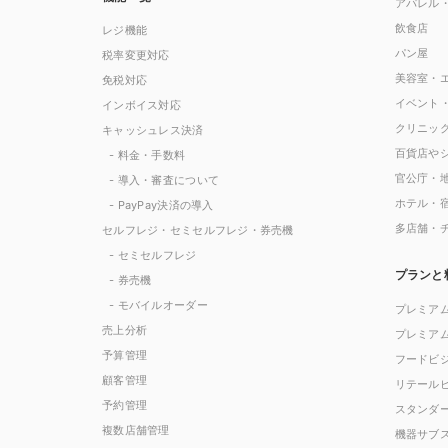
アパレル
飲食店
レジ機能
パン屋
税率変更対応
美容室・
免税対応
イベント
インボイス対応
クリニッ
キャッシュレス決済
百貨店や
- 料金・手数料
官公庁・
- 導入・審査について
ホテル・
- PayPay決済の導入
多店舗・
セルフレジ・セミセルフレジ・券売機
- セミセルフレジ
プランと
- 券売機
- モバイルオーダー
プレミア
売上分析
プレミア
予算管理
フードビ
顧客管理
リテール
予約管理
スタンダ
複数店舗管理
機器サブ