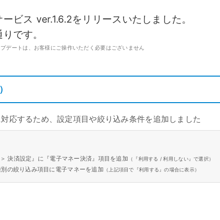
キ
C
予約管理
イ
ビス ver.1.6.2をリリースいたしました。
複数店舗管理
つ
ーム
沖縄ショールーム
通りです。
百貨店・ショッピングモー
ジネス
催事
ポート機能
本部管理
全のサービス保証
アフターサポート
ル
・催事で使う
官公庁・地方自治体で使う
ップデートは、お客様にご操作いただく必要はございません
小売店向け在庫管理
周辺
ングモード
受注管理
自動
・ストア
スタッフ管理
）
レジ
通知機能
イベントカレンダー
マル
PL
管理
に対応するため、設定項目や絞り込み条件を追加しました
末 ＞ 決済設定』に『電子マネー決済』項目を追加
（『利用する / 利用しない』で選択）
種別の絞り込み項目に電子マネーを追加
（上記項目で『利用する』の場合に表示）