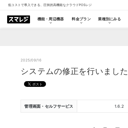
低コストで導入できる、圧倒的高機能なクラウドPOSレジ
機能・周辺機器
料金プラン
業種別にみる
機能・周辺機器
料金プラン
業種別にみる
スマレジとは
導入事例
ショールーム
導入事例一覧をみる
プラン一覧をみる
業種一覧をみる
ショールーム一覧をみ
すべての機能一覧
2025/09/16
システムの修正を行いました（管
拡
会計・レジ機能
シ
基本のレジ機能
スマレジ
恵比寿ショールーム
池袋ショール
プレミアムプラス
プレミアム
飲食店
クリニック
キャッシュレス決済
外部シス
クラウド型POSの特長とは
飲食店で使う
クリニッ
管理画面・セルフサービス
1.6.2
券売機・食券機
スマレジ
セルフレジ・セミセルフレジ
スマレジA