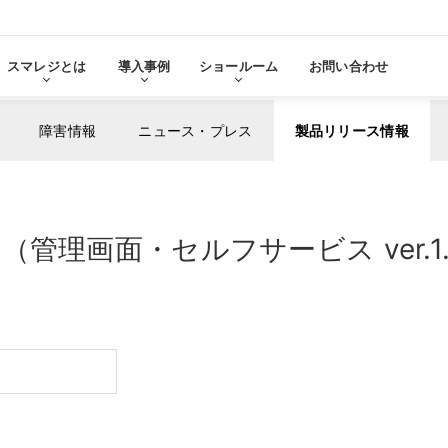
スマレジとは
導入事例
ショールーム
お問い合わせ
障害情報
ニュース・プレス
製品リリース情報
る
をみる
理画面・セルフサービス ver.1.6
その他サービ
導入に
張機能・
分析・管理業務
ステム連携
機器サ
レ
スマレジ
導入サ
よ
・アプリマーケット
売上分析
スマレ
ーム
名古屋ショールーム
お役立
スタンダード
導入
・薬局
アパレル・小売業
テム連携
AIレポート機能
スマレジが選ばれる理由
ク・薬局で使う
アパレル・小売業で使う
PO
・タイムカード連携
予算管理
PO
PI
顧客管理