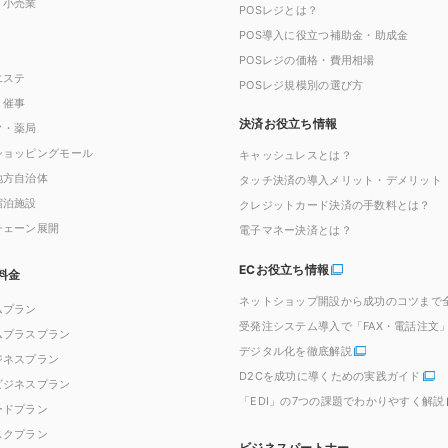
・小売業
POSレジとは？
POS導入に役立つ補助金・助成金
POSレジの価格・費用相場
エステ
POSレジ規模別の選び方
・催事
決済お役立ち情報
ク・薬局
ショッピングモール
キャッシュレスとは？
地方自治体
タッチ決済の導入メリット・デメリット
宿泊施設
クレジットカード決済の手数料とは？
チェーン展開
電子マネー決済とは？
ECお役立ち情報
料金
ネットショップ開設から成功のコツまで
ムプラン
受発注システム導入で「FAX・電話注文
ムプラスプラン
デジタル化を徹底解説
ジネスプラン
D2Cを成功に導くための実践ガイド
ビジネスプラン
「EDI」の7つの課題でわかりやすく解説
ードプラン
スクプラン
ビジネスパートナー