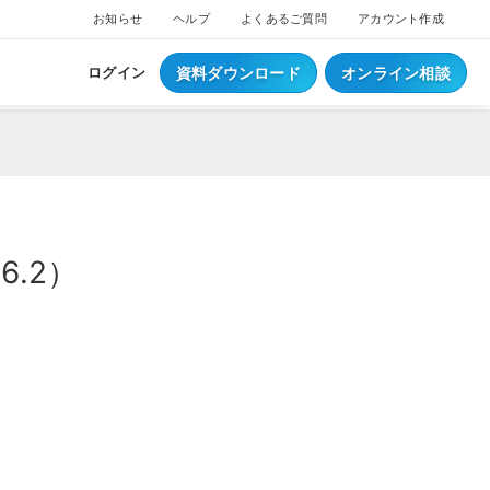
お知らせ
ヘルプ
よくあるご質問
アカウント作成
資料ダウンロード
オンライン相談
ログイン
.2）
ス
ついて
NEW
ブスクプラン
ジ導入について
へログイン
Waiterへログイン
ポートサービス
くあるご質問
ジ・ウェイター料金
ち情報
事例集はこちら
業種別資料はこちら
S
レジとは？
S
データとは？