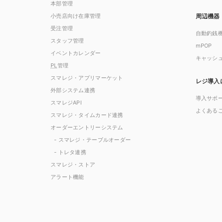
本部管理
小売店向け在庫管理
周辺機器
受注管理
自動釣銭
スタッフ管理
mPOP
イベントカレンダー
キャッシ
PL
管理
スマレジ・アプリマーケット
レジ導入
外部システム連携
導入サポ
スマレジAPI
よくある
スマレジ・タイムカード連携
オーダーエントリーシステム
- スマレジ・テーブルオーダー
- トレタ連携
スマレジ・ストア
アラート機能