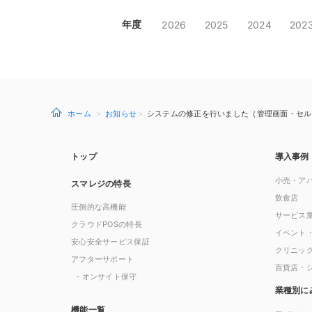
年度
2026
2025
2024
202
ホーム
お知らせ
システムの修正を行いました（管理画面・セルフサー
トップ
導入事例
小売・ア
スマレジの特長
飲食店
圧倒的な高機能
サービス
クラウドPOSの特長
イベント
安心安全サービス保証
クリニッ
アフターサポート
百貨店・
- オンサイト保守
業種別に
機能一覧