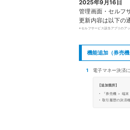
2025年9月16日
モバイルオーダー
スマレジE
管理画面・セルフサー
免税対応
大阪ショールーム
福岡ショール
更新内容は以下の
フードビジネス
リテールビ
サービス業
イベント・
サ
税率変更対応
圧倒的な高機能
安心・安
美容室・エステで使う
イベント
※
セルフサービス該当アプリのア
トレーニ
オーダー機能
スマレジ
機能追加（券売機
オーダーエントリー
アラート
テーブルオーダー
1
電子マネー決済
【追加箇所】
・
『券売機 ＞ 端
・
取引履歴の決済