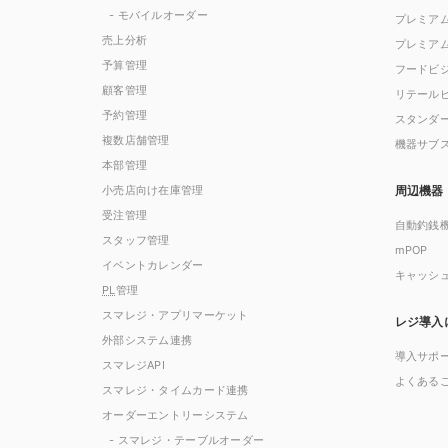
- モバイルオーダー
プレミア
売上分析
プレミア
予算管理
フードビ
顧客管理
リテール
予約管理
スタンダ
複数店舗管理
機器サブ
本部管理
小売店向け在庫管理
周辺機器
受注管理
自動釣銭
スタッフ管理
mPOP
イベントカレンダー
キャッシ
PL
管理
スマレジ・アプリマーケット
レジ導入
外部システム連携
導入サポ
スマレジAPI
よくある
スマレジ・タイムカード連携
オーダーエントリーシステム
- スマレジ・テーブルオーダー