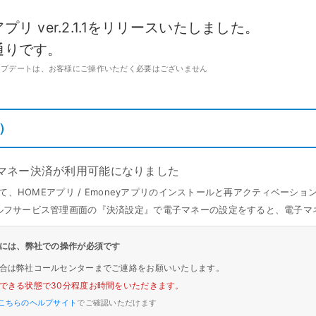
キ
C
予約管理
イ
リ ver.2.1.1をリリースいたしました。
複数店舗管理
つ
ーム
沖縄ショールーム
通りです。
百貨店・ショッピングモー
ジネス
催事
ポート機能
本部管理
全のサービス保証
アフターサポート
ル
・催事で使う
官公庁・地方自治体で使う
ップデートは、お客様にご操作いただく必要はございません
小売店向け在庫管理
周辺
ングモード
受注管理
自動
・ストア
スタッフ管理
）
レジ
通知機能
イベントカレンダー
マル
PL
管理
電子マネー決済が利用可能になりました
いて、HOMEアプリ / Emoneyアプリのインストールと再アクティベーシ
ルフサービス管理画面の『決済設定』で電子マネーの設定をすると、電子マ
入には、弊社での操作が必須です
合は弊社コールセンターまでご連絡をお願いいたします。
できる状態で30分程度お時間をいただきます。
こちらのヘルプサイト
でご確認いただけます