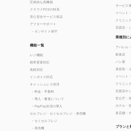
圧倒的な高機能
サービス
クラウドPOSの特長
イベント
安心安全サービス保証
クリニッ
アフターサポート
百貨店・
- オンサイト保守
業種別に
機能一覧
アパレル
飲食店
レジ機能
パン屋
税率変更対応
美容室・
免税対応
イベント
インボイス対応
クリニッ
キャッシュレス決済
百貨店や
- 料金・手数料
官公庁・
- 導入・審査について
ホテル・
- PayPay決済の導入
多店舗・
セルフレジ・セミセルフレジ・券売機
- セミセルフレジ
プランと
- 券売機