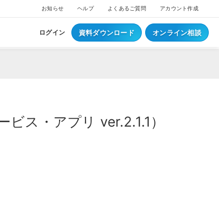
お知らせ
ヘルプ
よくあるご質問
アカウント作成
資料ダウンロード
オンライン相談
ログイン
・アプリ ver.2.1.1）
ス
ついて
NEW
ブスクプラン
ジ導入について
へログイン
Waiterへログイン
ポートサービス
くあるご質問
ジ・ウェイター料金
ち情報
事例集はこちら
業種別資料はこちら
S
レジとは？
S
データとは？