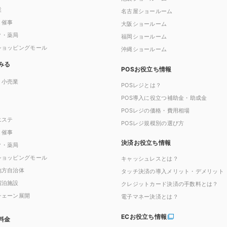
業
名古屋ショールーム
・催事
大阪ショールーム
ク・薬局
福岡ショールーム
ショッピングモール
沖縄ショールーム
みる
POSお役立ち情報
・小売業
POSレジとは？
POS導入に役立つ補助金・助成金
POSレジの価格・費用相場
エステ
POSレジ規模別の選び方
・催事
決済お役立ち情報
ク・薬局
ショッピングモール
キャッシュレスとは？
地方自治体
タッチ決済の導入メリット・デメリット
宿泊施設
クレジットカード決済の手数料とは？
チェーン展開
電子マネー決済とは？
ECお役立ち情報
料金