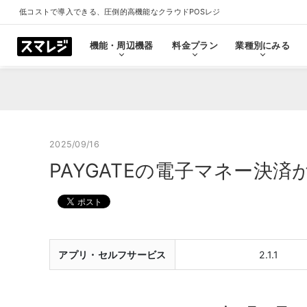
低コストで導入できる、圧倒的高機能なクラウドPOSレジ
機能・周辺機器
料金プラン
業種別にみる
機能・周辺機器
料金プラン
業種別にみる
スマレジとは
導入事例
ショールーム
導入事例一覧をみる
プラン一覧をみる
業種一覧をみる
ショールーム一覧をみ
すべての機能一覧
2025/09/16
PAYGATEの電子マネー決済
拡
会計・レジ機能
シ
基本のレジ機能
スマレジ
恵比寿ショールーム
池袋ショール
プレミアムプラス
プレミアム
飲食店
クリニック
キャッシュレス決済
外部シス
クラウド型POSの特長とは
飲食店で使う
クリニッ
アプリ・セルフサービス
2.1.1
券売機・食券機
スマレジ
セルフレジ・セミセルフレジ
スマレジA