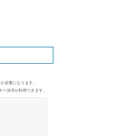
ャッシュレスとは？
ンバウンド対策に
いて
機器
釣銭機
一体型ドロア mPOP
チ決済端末
ョンが必要になります。
ネー決済が利用できます。