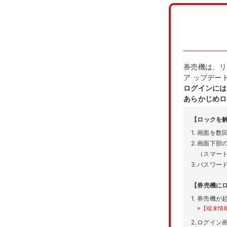
券売機は、リ
ア ップデー
ログインには
あらかじめロ
【ロックを
1.
画面を数
2.
画面下部
（スマー
3.
パスワード
【券売機に
1.
券売機が
※
【端末情
2.
ログイン