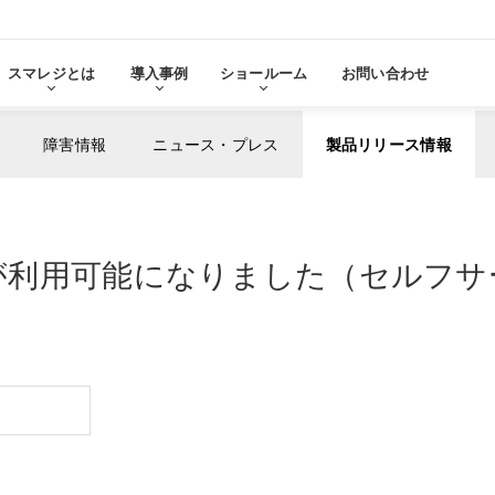
スマレジとは
導入事例
ショールーム
お問い合わせ
障害情報
ニュース・プレス
製品リリース情報
る
をみる
が利用可能になりました（セルフサービス
その他サービ
導入に
張機能・
分析・管理業務
ステム連携
機器サ
レ
スマレジ
導入サ
よ
・アプリマーケット
売上分析
スマレ
ーム
名古屋ショールーム
お役立
スタンダード
導入
・薬局
アパレル・小売業
テム連携
AIレポート機能
スマレジが選ばれる理由
ク・薬局で使う
アパレル・小売業で使う
PO
・タイムカード連携
予算管理
PO
PI
顧客管理