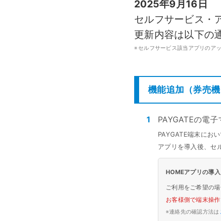
2025年9月16日
モバイルオーダー
スマレジE
セルフサービス・アプ
免税対応
大阪ショールーム
福岡ショール
更新内容は以下の
フードビジネス
リテールビ
サービス業
イベント・
サ
税率変更対応
圧倒的な高機能
安心・安
美容室・エステで使う
イベント
※
セルフサービス該当アプリのア
トレーニ
オーダー機能
スマレジ
機能追加（券売機
オーダーエントリー
アラート
テーブルオーダー
1
PAYGATEの
PAYGATE端末にお
アプリを導入後、セ
HOMEアプリの導
ご利用をご希望の場
お客様側で端末操作
※
連絡先の確認方法は