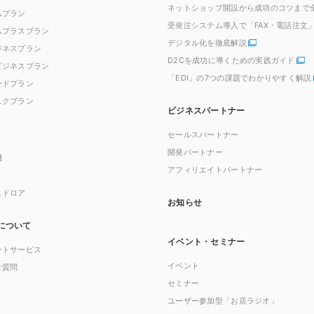
ネットショップ開設から成功のコツまで
ムプラン
受発注システム導入で「FAX・電話注文
ムプラスプラン
デジタル化を徹底解説
ジネスプラン
D2Cを成功に導くための実践ガイド
ビジネスプラン
「EDI」の7つの課題でわかりやすく解説
ードプラン
スクプラン
ビジネスパートナー
セールスパートナー
開発パートナー
機
アフィリエイトパートナー
ュドロア
お知らせ
について
イベント・セミナー
ートサービス
イベント
ご質問
セミナー
ユーザー参加型「お店ラジオ」