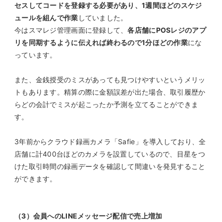
セスしてコードを登録する必要があり、1週間ほどのスケジ
ュールを組んで作業
していました。
今はスマレジ管理画面に登録して、
各店舗にPOSレジのアプ
リを同期するように伝えれば終わるので1分ほどの作業
にな
っています。
また、金銭授受のミスがあっても見つけやすいというメリッ
トもあります。精算の際に金額誤差が出た場合、取引履歴か
らどの会計でミスが起こったか予測を立てることができま
す。
3年前からクラウド録画カメラ「Safie」を導入しており、全
店舗に計400台ほどのカメラを設置しているので、目星をつ
けた取引時間の録画データを確認して間違いを発見すること
ができます。
（3）会員へのLINEメッセージ配信で売上増加