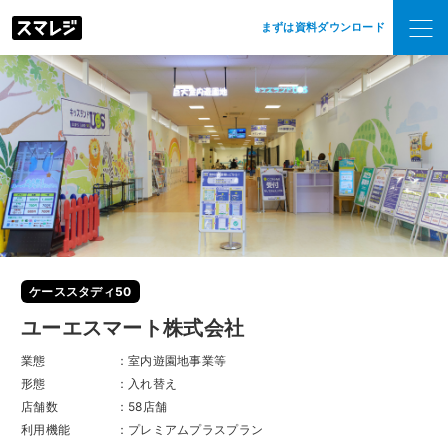
まずは資料ダウンロード
ケーススタディ50
ユーエスマート株式会社
業態
：室内遊園地事業等
形態
：入れ替え
店舗数
：58店舗
利用機能
：プレミアムプラスプラン