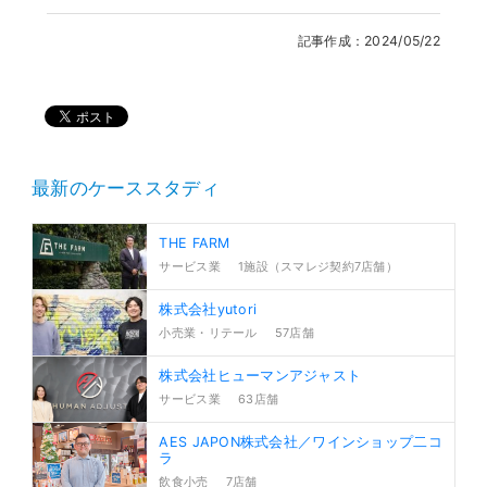
記事作成：2024/05/22
最新のケーススタディ
THE FARM
サービス業
1施設（スマレジ契約7店舗）
株式会社yutori
小売業・リテール
57店舗
株式会社ヒューマンアジャスト
サービス業
63店舗
AES JAPON株式会社／ワインショップ二コ
ラ
飲食小売
7店舗