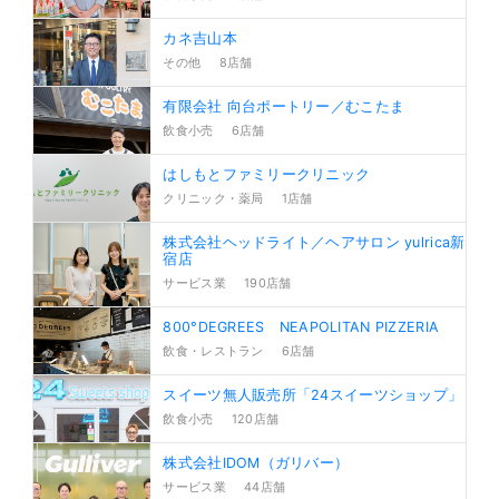
カネ吉山本
その他
8店舗
有限会社 向台ポートリー／むこたま
飲食小売
6店舗
はしもとファミリークリニック
クリニック・薬局
1店舗
株式会社ヘッドライト／ヘアサロン yulrica新
宿店
サービス業
190店舗
800°DEGREES NEAPOLITAN PIZZERIA
飲食・レストラン
6店舗
スイーツ無人販売所「24スイーツショップ」
飲食小売
120店舗
株式会社IDOM（ガリバー）
サービス業
44店舗