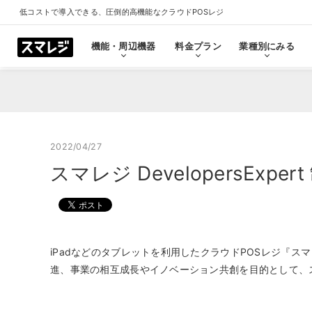
低コストで導入できる、圧倒的高機能なクラウドPOSレジ
機能・周辺機器
料金プラン
業種別にみる
機能・周辺機器
料金プラン
業種別にみる
スマレジとは
導入事例
ショールーム
導入事例一覧をみる
プラン一覧をみる
業種一覧をみる
ショールーム一覧をみ
すべての機能一覧
2022/04/27
スマレジ DevelopersEx
拡
会計・レジ機能
シ
基本のレジ機能
スマレジ
恵比寿ショールーム
池袋ショール
iPadなどのタブレットを利用したクラウドPOSレジ『
プレミアムプラス
プレミアム
飲食店
クリニック
キャッシュレス決済
外部シス
クラウド型POSの特長とは
飲食店で使う
クリニッ
進、事業の相互成長やイノベーション共創を目的として、スマレ
券売機・食券機
スマレジ
セルフレジ・セミセルフレジ
スマレジA