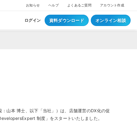
お知らせ
ヘルプ
よくあるご質問
アカウント作成
資料ダウンロード
オンライン相談
ログイン
ス
ついて
NEW
ブスクプラン
ジ導入について
へログイン
Waiterへログイン
ポートサービス
くあるご質問
ジ・ウェイター料金
ち情報
役：山本 博士、以下「当社」）は、店舗運営のDX化の促
事例集はこちら
業種別資料はこちら
persExpert 制度」をスタートいたしました。
S
レジとは？
S
データとは？