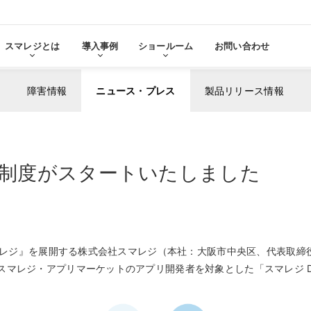
スマレジとは
導入事例
ショールーム
お問い合わせ
障害情報
ニュース・プレス
製品リリース情報
る
をみる
pert 制度がスタートいたしました
その他サービ
導入に
張機能・
分析・管理業務
ステム連携
機器サ
レ
スマレジ
導入サ
よ
・アプリマーケット
売上分析
スマレ
ーム
名古屋ショールーム
お役立
スマレジ』を展開する株式会社スマレジ（本社：大阪市中央区、代表取締
スタンダード
導入
・薬局
アパレル・小売業
テム連携
AIレポート機能
スマレジが選ばれる理由
ク・薬局で使う
アパレル・小売業で使う
ジ・アプリマーケットのアプリ開発者を対象とした「スマレジ Develo
PO
・タイムカード連携
予算管理
PO
PI
顧客管理