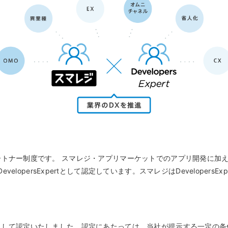
キ
C
予約管理
イ
複数店舗管理
つ
ーム
沖縄ショールーム
百貨店・ショッピングモー
ジネス
催事
ポート機能
本部管理
全のサービス保証
アフターサポート
ル
・催事で使う
官公庁・地方自治体で使う
小売店向け在庫管理
周辺
ングモード
受注管理
自動
・ストア
スタッフ管理
レジ
通知機能
イベントカレンダー
マル
PL
管理
る開発パートナー制度です。 スマレジ・アプリマーケットでのアプリ開発に
opersExpertとして認定しています。スマレジはDeveloper
xpertとして認定いたしました。認定にあたっては、当社が提示する一定