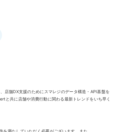
ャッシュレスとは？
ンバウンド対策に
いて
機器
釣銭機
一体型ドロア mPOP
チ決済端末
加え、店舗DX支援のためにスマレジのデータ構造・API基盤を
sExpertと共に店舗や消費行動に関わる最新トレンドをいち早く
の条件を満たしていただく必要がございます。また、