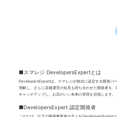
モバイルオーダー
スマレジE
免税対応
大阪ショールーム
福岡ショール
フードビジネス
リテールビ
サービス業
イベント・
サ
税率変更対応
圧倒的な高機能
安心・安
美容室・エステで使う
イベント
トレーニ
オーダー機能
スマレジ
オーダーエントリー
アラート
テーブルオーダー
■スマレジ DevelopersExpertとは
DevelopersExpertは、スマレジが独自に認定す
理解し、さらに店舗運営の知見も持ち合わせた開発者を、Devel
キャッチアップし、お店のいい未来の実現を目指します。
■DevelopersExpert 認定開発者
このたび、以下の開発事業者の方々をDevelopersE