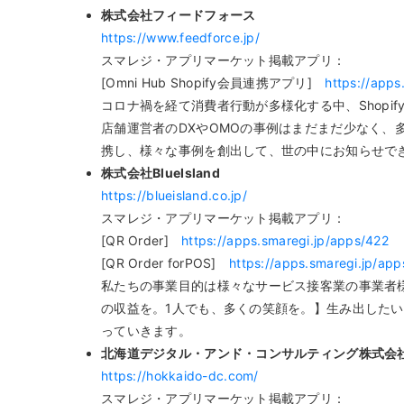
株式会社フィードフォース
https://www.feedforce.jp/
スマレジ・アプリマーケット掲載アプリ：
[Omni Hub Shopify会員連携アプリ]
https://apps
コロナ禍を経て消費者行動が多様化する中、Shopif
店舗運営者のDXやOMOの事例はまだまだ少なく、多
携し、様々な事例を創出して、世の中にお知らせで
株式会社BlueIsland
https://blueisland.co.jp/
スマレジ・アプリマーケット掲載アプリ：
[QR Order]
https://apps.smaregi.jp/apps/422
[QR Order forPOS]
https://apps.smaregi.jp/ap
私たちの事業目的は様々なサービス接客業の事業者様
の収益を。1人でも、多くの笑顔を。】生み出したい。
っていきます。
北海道デジタル・アンド・コンサルティング株式会
https://hokkaido-dc.com/
スマレジ・アプリマーケット掲載アプリ：