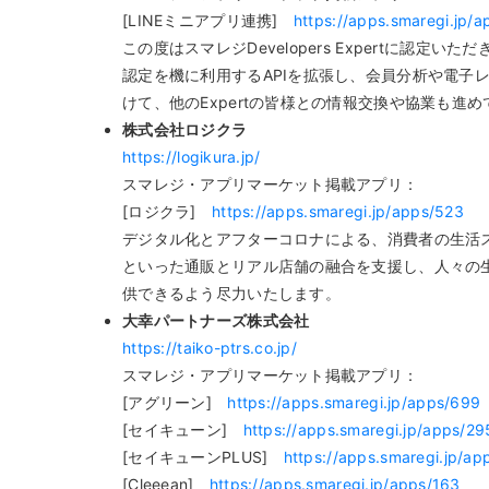
[LINEミニアプリ連携]
https://apps.smaregi.jp/
この度はスマレジDevelopers Expertに
認定を機に利用するAPIを拡張し、会員分析や電
けて、他のExpertの皆様との情報交換や協業も進
株式会社ロジクラ
https://logikura.jp/
スマレジ・アプリマーケット掲載アプリ：
[ロジクラ]
https://apps.smaregi.jp/apps/523
デジタル化とアフターコロナによる、消費者の生活
といった通販とリアル店舗の融合を支援し、人々の
供できるよう尽力いたします。
大幸パートナーズ株式会社
https://taiko-ptrs.co.jp/
スマレジ・アプリマーケット掲載アプリ：
[アグリーン]
https://apps.smaregi.jp/apps/699
[セイキューン]
https://apps.smaregi.jp/apps/29
[セイキューンPLUS]
https://apps.smaregi.jp/ap
[Cleeean]
https://apps.smaregi.jp/apps/163