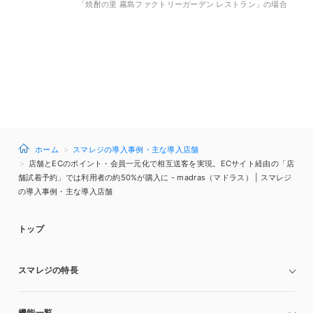
「焼酎の里 霧島ファクトリーガーデン レストラン」の場合
ホーム
スマレジの導入事例・主な導入店舗
店舗とECのポイント・会員一元化で相互送客を実現。ECサイト経由の「店
舗試着予約」では利用者の約50%が購入に - madras（マドラス） | スマレジ
の導入事例・主な導入店舗
トップ
スマレジの特長
機能一覧