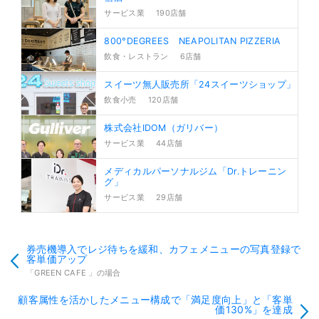
サービス業
190店舗
800°DEGREES NEAPOLITAN PIZZERIA
飲食・レストラン
6店舗
スイーツ無人販売所「24スイーツショップ」
飲食小売
120店舗
株式会社IDOM（ガリバー）
サービス業
44店舗
メディカルパーソナルジム「Dr.トレーニン
グ」
サービス業
29店舗
券売機導入でレジ待ちを緩和、カフェメニューの写真登録で
客単価アップ
「GREEN CAFE 」の場合
顧客属性を活かしたメニュー構成で「満足度向上」と「客単
価130%」を達成