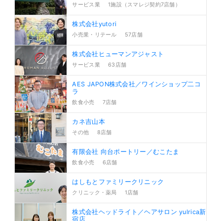
サービス業
1施設（スマレジ契約7店舗）
株式会社yutori
小売業・リテール
57店舗
株式会社ヒューマンアジャスト
サービス業
63店舗
AES JAPON株式会社／ワインショップ二コ
ラ
飲食小売
7店舗
カネ吉山本
その他
8店舗
有限会社 向台ポートリー／むこたま
飲食小売
6店舗
はしもとファミリークリニック
クリニック・薬局
1店舗
株式会社ヘッドライト／ヘアサロン yulrica新
宿店