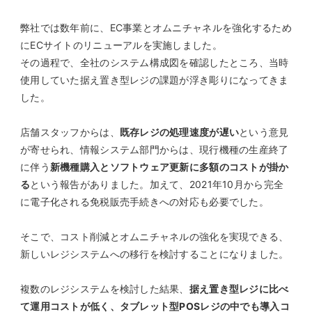
弊社では数年前に、EC事業とオムニチャネルを強化するため
にECサイトのリニューアルを実施しました。
その過程で、全社のシステム構成図を確認したところ、当時
使用していた据え置き型レジの課題が浮き彫りになってきま
した。
店舗スタッフからは、
既存レジの処理速度が遅い
という意見
が寄せられ、情報システム部門からは、現行機種の生産終了
に伴う
新機種購入とソフトウェア更新に多額のコストが掛か
る
という報告がありました。加えて、2021年10月から完全
に電子化される免税販売手続きへの対応も必要でした。
そこで、コスト削減とオムニチャネルの強化を実現できる、
新しいレジシステムへの移行を検討することになりました。
複数のレジシステムを検討した結果、
据え置き型レジに比べ
て運用コストが低く、タブレット型POSレジの中でも導入コ