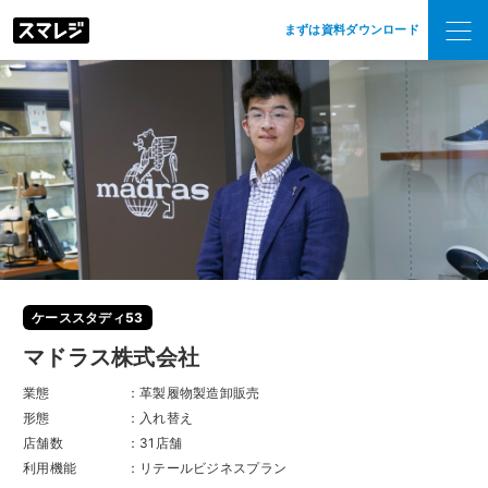
まずは資料ダウンロード
ケーススタディ53
マドラス株式会社
業態
：革製履物製造卸販売
形態
：入れ替え
店舗数
：31店舗
利用機能
：リテールビジネスプラン