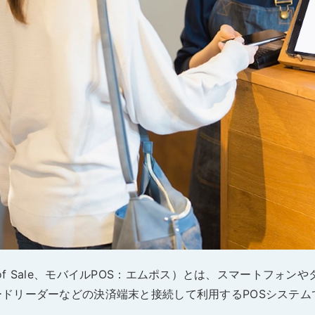
キ
C
予約管理
イ
複数店舗管理
つ
ーム
沖縄ショールーム
百貨店・ショッピングモー
ジネス
催事
ポート機能
本部管理
全のサービス保証
アフターサポート
ル
・催事で使う
官公庁・地方自治体で使う
小売店向け在庫管理
周辺
ングモード
受注管理
自動
・ストア
スタッフ管理
レジ
通知機能
イベントカレンダー
マル
PL
管理
oint of Sale、モバイルPOS：エムポス）とは、スマートフ
ドリーダーなどの決済端末と接続して利用するPOSシステム