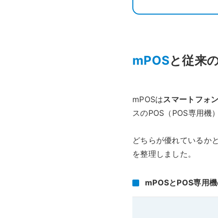
mPOS
と従来の
mPOSは
スマートフォン
スのPOS（POS専用
どちらが優れているか
を整理しました。
mPOSとPOS専用