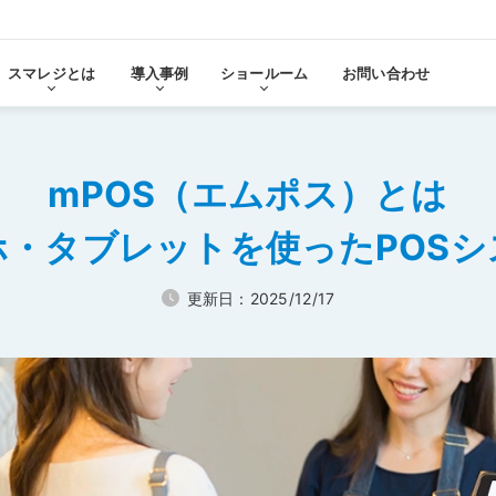
スマレジとは
導入事例
ショールーム
お問い合わせ
mPOS（エムポス）とは
る
をみる
ホ・タブレットを使ったPOSシ
その他サービ
導入に
張機能・
更新日：2025/12/17
分析・管理業務
ステム連携
機器サ
レ
スマレジ
導入サ
よ
・アプリマーケット
売上分析
スマレ
ーム
名古屋ショールーム
お役立
スタンダード
導入
・薬局
アパレル・小売業
テム連携
AIレポート機能
スマレジが選ばれる理由
ク・薬局で使う
アパレル・小売業で使う
PO
・タイムカード連携
予算管理
PO
PI
顧客管理