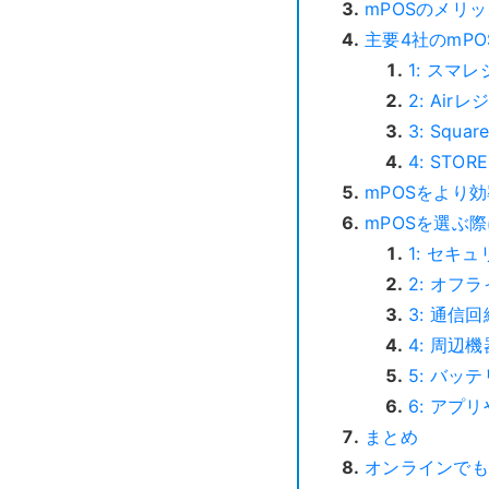
mPOSのメリ
主要4社のmP
1: スマレ
2: Airレ
3: Squa
4: STOR
mPOSをより
mPOSを選ぶ
1: セキ
2: オフ
3: 通信
4: 周辺
5: バッ
6: アプ
まとめ
オンラインでも