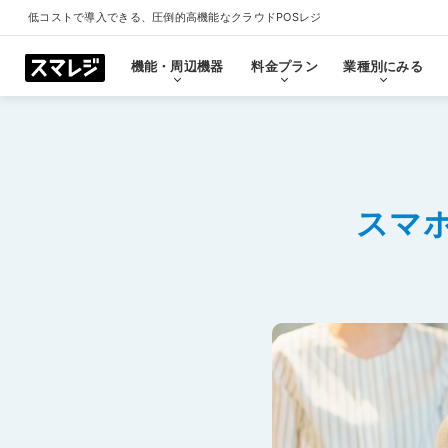
低コストで導入できる、圧倒的高機能なクラウドPOSレジ
機能・周辺機器
料金プラン
業種別にみる
機能・周辺機器
料金プラン
業種別にみる
スマレジとは
導入事例
ショールーム
導入事例一覧をみる
プラン一覧をみる
業種一覧をみる
ショールーム一覧をみ
すべての機能一覧
スマ
拡
会計・レジ機能
シ
基本のレジ機能
スマレジ
恵比寿ショールーム
池袋ショール
プレミアムプラス
プレミアム
飲食店
クリニック
キャッシュレス決済
外部シス
クラウド型POSの特長とは
飲食店で使う
クリニッ
券売機・食券機
スマレジ
セルフレジ・セミセルフレジ
スマレジA