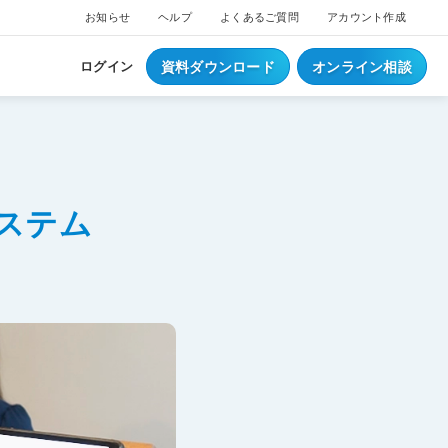
お知らせ
ヘルプ
よくあるご質問
アカウント作成
資料ダウンロード
オンライン相談
ログイン
ステム
ス
ついて
NEW
ブスクプラン
ジ導入について
へログイン
Waiterへログイン
ポートサービス
くあるご質問
ジ・ウェイター料金
ち情報
事例集はこちら
業種別資料はこちら
S
レジとは？
S
データとは？