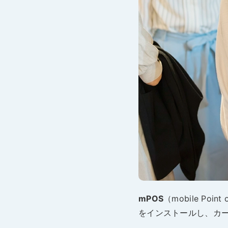
モバイルオーダー
スマレジE
免税対応
大阪ショールーム
福岡ショール
フードビジネス
リテールビ
サービス業
イベント・
サ
税率変更対応
圧倒的な高機能
安心・安
美容室・エステで使う
イベント
トレーニ
オーダー機能
スマレジ
オーダーエントリー
アラート
テーブルオーダー
mPOS
（mobile P
をインストールし、カー