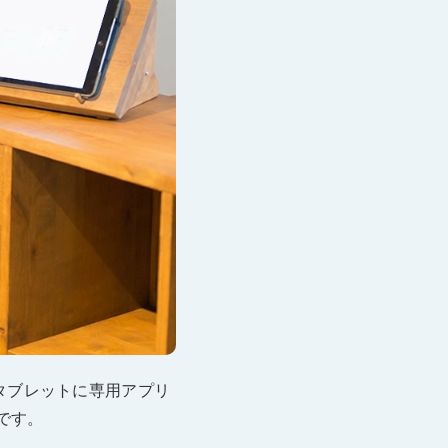
ャッシュレスとは？
ンバウンド対策に
いて
機器
釣銭機
一体型ドロア mPOP
チ決済端末
ォンやタブレットに専用アプリ
です。