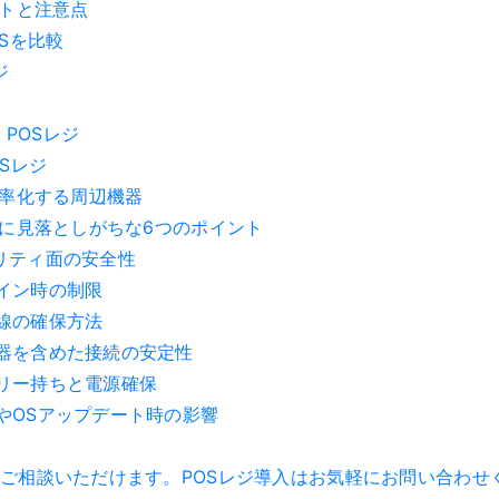
ットと注意点
OSを比較
ジ
ジ
re POSレジ
ESレジ
効率化する周辺機器
際に見落としがちな6つのポイント
ュリティ面の安全性
ライン時の制限
回線の確保方法
機器を含めた接続の安定性
テリー持ちと電源確保
リやOSアップデート時の影響
ご相談いただけます。POSレジ導入はお気軽にお問い合わせ